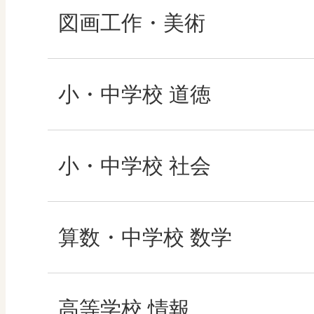
図画工作・美術
形 forme
小・中学校 道徳
十人虹色 ～「違う」
どうとくのひろば
小・中学校 社会
図工のみかた
どうする？とくだ先
社会科NAVI
算数・中学校 数学
―マンガで考える道
高校教科書×美術館
マンガでわかる社会
ROOT
高等学校 情報