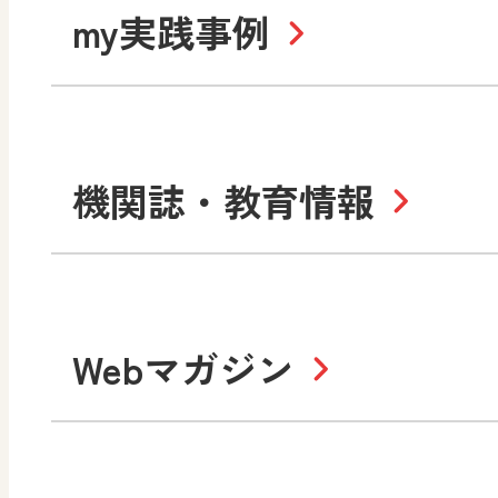
令和6年度版小学校・
my実践事例
令和7年度版中学校 デジ
中学校
サポートサイト
社会 地理
社会 歴史
令和3年度版中学校 デジ
小学校
機関誌・教育情報
教材サポートサイト
数学
美術
書写（国語）
社会
デジタルアートカード
教科全般
高等学校
Webマガジン
色彩入門
生活
総合
教育情報
MO
美術／工芸
情報
道徳
体育
ABCシリーズ
そ