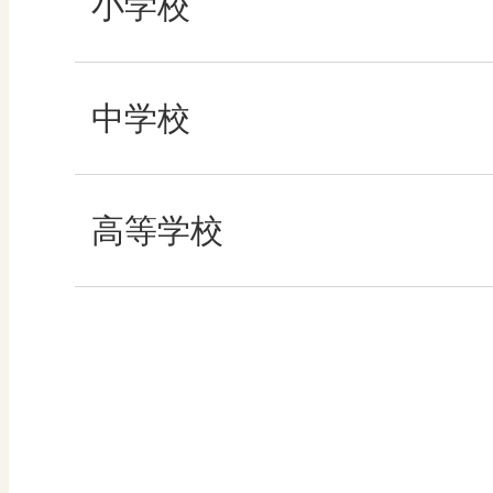
小学校
その他の教育資料
社会
中学校
算数
社会 地理
高等学校
図画工作
社会 歴史
美術／工芸
社会 公民
道徳
情報