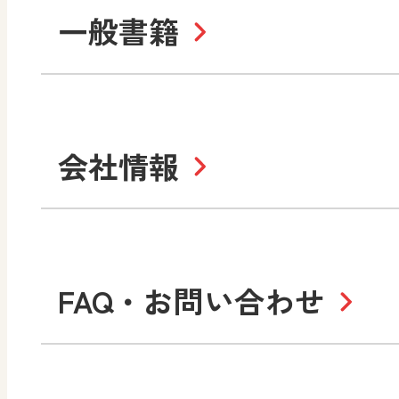
まなびと
一般書籍
拡大教科書
IC
中学校
まなびとプラス
学び！と美術
学
セミナー情報
研
社会 地理
社会 歴史
学び！と道徳2
学
図画工作・美術
指導用図書
教
お役立ちツール
美術
道徳
会社情報
学び！と地理
学
形 forme
一般図書
文
教科書・指導書等の訂正
学び！と人権
学
高等学校
十人虹色〜「違う」の楽
大学・短大テキスト
児童・生徒のための
私たちの志 ―
ロ
FAQ・お問い合わせ
学習支援コンテンツ
学び！とESD
学び
美術／工芸
情報
図工のみかた
高
Purpose
学び！とICT
社長メッセージ
日