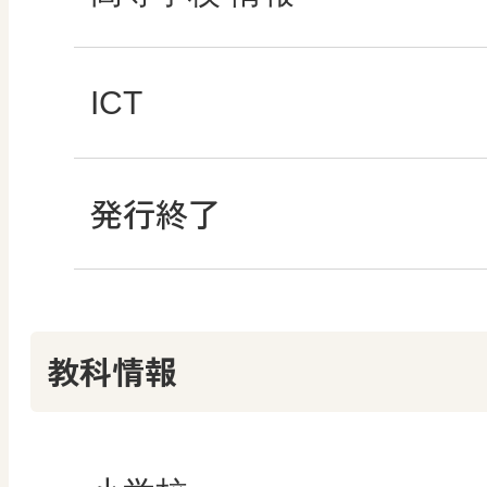
どうする？とくだ先生
―マンガで考える道
ABCシリーズ
社会科NAVIプラス
全国学力・学習状況
ICT・Education
ICT
教科書活用のポイン
ABCシリーズ
発行終了
その他の教育資料
ABCシリーズ
情報科プラス
つなぐ つながる ICT
算数授業のススメ
その他の教育資料
その他の教育資料
まなびとプラス
その他の教育資料
その他の教育資料
教科情報
楽しい数学の授業を
まなびとプラス
まなびとプラス
ABCシリーズ