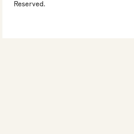
Reserved.
算数授業のススメ
楽しい数学の授業を目
指して
高等学校 情報
ICT・Education
情
ICT