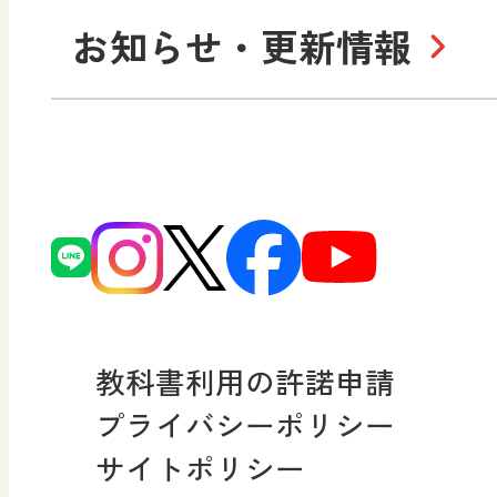
お知らせ・更新情報
会社概要
沿
小・中学校 道徳
使ってみよう！
ずがこうさくの教科書
日文の社会貢献活動
どうとくのひろば
図画工作科でのICT活用ア
日本文教出版株式会社行
どうする？とくだ先生！
ーマンガで考える道徳教
読み物プラス
次世代育成支援行動計画
どうする？とくだ先生！2
連載終了
個人番号および特定個人
ーマンガで考える道徳教
教科書利用の許諾申請
適正な取扱いに関する基
プライバシーポリシー
採用情報
サイトポリシー
小・中学校 社会