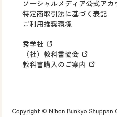
ソーシャルメディア公式アカ
社会科NAVI
特定商取引法に基づく表記
FAQ・お問い合わせ
ご利用推奨環境
マンガでわかる社会科授
秀学社
社会科NAVIプラス
お知らせ・更新情報
（社）教科書協会
教科書購入のご案内
算数・中学校 数学
ROOT
全
査
Copyright © Nihon Bunkyo Shuppan Co
ン