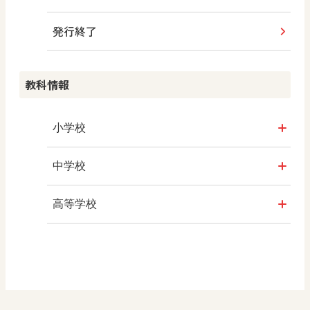
教科書活用のポイント
ABCシリーズ
発行終了
その他の教育資料
ABCシリーズ
情報科プラス
つなぐ つながる ICT
算数授業のススメ
その他の教育資料
まなびとプラス
その他の教育資料
その他の教育資料
その他の教育資料
教科情報
楽しい数学の授業を目指して
まなびとプラス
まなびとプラス
ABCシリーズ
小学校
その他の教育資料
社会
中学校
算数
社会 地理
高等学校
図画工作
社会 歴史
美術／工芸
道徳
社会 公民
情報