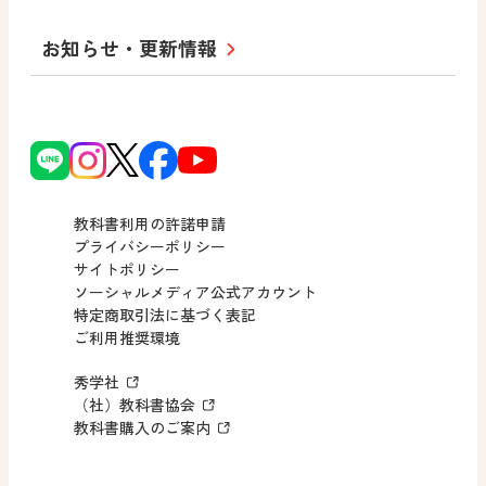
学び！とICT
社長メッセージ
日文の取り組み
小・中学校 道徳
お知らせ・更新情報
会社概要
沿革
使ってみよう！
どうとくのひろば
日文の社会貢献活動
ずがこうさくの教科書
どうする？とくだ先生！
日本文教出版株式会社行動計画
図画工作科でのICT活用アイデア
ーマンガで考える道徳教育
次世代育成支援行動計画
読み物プラス
どうする？とくだ先生！2
個人番号および特定個人情報の
連載終了
ーマンガで考える道徳教育
教科書利用の許諾申請
適正な取扱いに関する基本方針
プライバシーポリシー
サイトポリシー
小・中学校 社会
採用情報
ソーシャルメディア公式アカウント
特定商取引法に基づく表記
社会科NAVI
ご利用推奨環境
FAQ・お問い合わせ
マンガでわかる社会科授業！
秀学社
社会科NAVIプラス
お知らせ・更新情報
（社）教科書協会
教科書購入のご案内
算数・中学校 数学