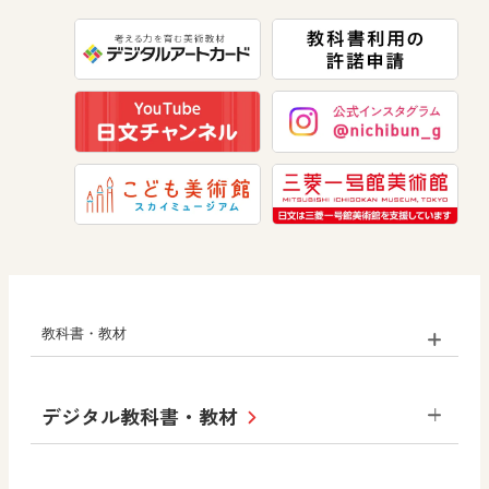
数学
美術
道徳
教科書・教材
小学校
デジタル教科書・教材
社会
算数
図画工作
道徳