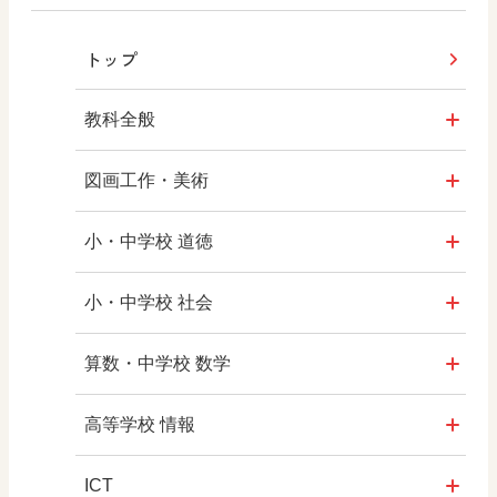
トップ
教科全般
教育情報
図画工作・美術
MOVE
形 forme
小・中学校 道徳
ABCシリーズ
十人虹色 ～「違う」の楽しみかた～
どうとくのひろば
小・中学校 社会
その他の教育資料
図工のみかた
どうする？とくだ先生！
社会科NAVI
算数・中学校 数学
―マンガで考える道徳教育
まなびとプラス
高校教科書×美術館
マンガでわかる社会科授業！
ROOT
高等学校 情報
どうする？とくだ先生！2
―マンガで考える道徳教育
つなぐ つながる ICT
ABCシリーズ
社会科NAVIプラス
全国学力・学習状況調査
ICT・Education
ICT