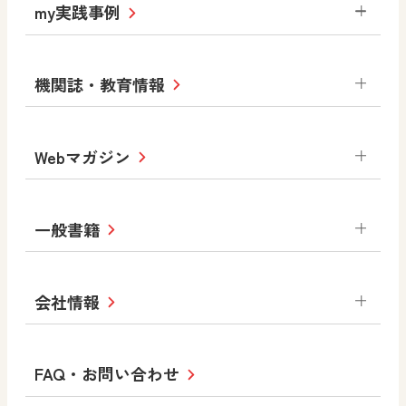
令和6年度版小学校・
my実践事例
令和7年度版中学校 デジタル教科書
中学校
サポートサイト
小学校
令和3年度版中学校 デジタル教科書・
社会 地理
社会 歴史
社会 公民
機関誌・教育情報
教材サポートサイト
書写（国語）
社会
算数
数学
美術
道徳
デジタルアートカード
生活
総合
図画工作
教科全般
Webマガジン
高等学校
色彩入門
道徳
体育
教育情報
MOVE
美術／工芸
情報
ABCシリーズ
その他の教育資料
まなびと
中学校
一般書籍
拡大教科書
ICT活用集
まなびとプラス
学び！と美術
学び！と道徳
社会 地理
社会 歴史
社会 公民
セミナー情報
研究会情報
学び！と道徳2
学び！と社会2
美術
道徳
指導用図書
教材・副読本
図画工作・美術
会社情報
お役立ちツール
学び！と地理
学び！と公民
一般図書
文科省刊行物
形 forme
高等学校
教科書・指導書等の訂正のご案内
学び！と人権
学び！と共生社会
大学・短大テキスト
十人虹色〜「違う」の楽しみかた〜
私たちの志 ―
ロゴマークについて
FAQ・お問い合わせ
美術／工芸
情報
児童・生徒のための
学び！とESD
学び！とPBL
Purpose
図工のみかた
高校教科書×美術館
学習支援コンテンツ