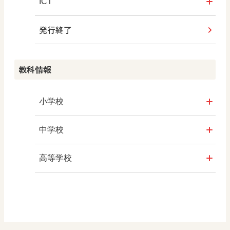
つなぐ つながる ICT
ABCシリーズ
社会科NAVIプラス
全国学力・学習状況調査
ICT・Education
ICT
教科書活用のポイント
ABCシリーズ
発行終了
その他の教育資料
ABCシリーズ
情報科プラス
つなぐ つながる ICT
算数授業のススメ
その他の教育資料
まなびとプラス
その他の教育資料
その他の教育資料
その他の教育資料
教科情報
楽しい数学の授業を目指して
まなびとプラス
まなびとプラス
ABCシリーズ
小学校
その他の教育資料
社会
中学校
算数
社会 地理
高等学校
図画工作
社会 歴史
美術／工芸
道徳
社会 公民
情報