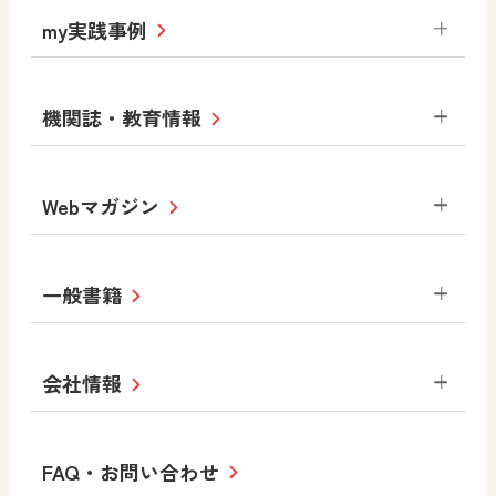
道徳
令和6年度版小学校・
my実践事例
令和7年度版中学校 デジタル教科書
中学校
サポートサイト
小学校
令和3年度版中学校 デジタル教科書・
社会 地理
社会 歴史
社会 公民
機関誌・教育情報
教材サポートサイト
書写（国語）
社会
算数
数学
美術
道徳
デジタルアートカード
生活
総合
図画工作
教科全般
Webマガジン
高等学校
色彩入門
道徳
体育
教育情報
MOVE
美術／工芸
情報
ABCシリーズ
その他の教育資料
まなびと
中学校
一般書籍
拡大教科書
ICT活用集
まなびとプラス
学び！と美術
学び！と道徳
社会 地理
社会 歴史
社会 公民
セミナー情報
研究会情報
学び！と道徳2
学び！と社会2
美術
道徳
指導用図書
教材・副読本
図画工作・美術
会社情報
お役立ちツール
学び！と地理
学び！と公民
一般図書
文科省刊行物
形 forme
高等学校
教科書・指導書等の訂正のご案内
学び！と人権
学び！と共生社会
大学・短大テキスト
十人虹色〜「違う」の楽しみかた〜
私たちの志 ―
ロゴマークについて
FAQ・お問い合わせ
美術／工芸
情報
児童・生徒のための
学び！とESD
学び！とPBL
Purpose