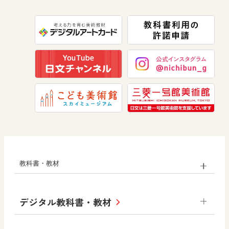
数学
美術
道徳
教科書・教材
小学校
デジタル教科書・教材
社会
算数
図画工作