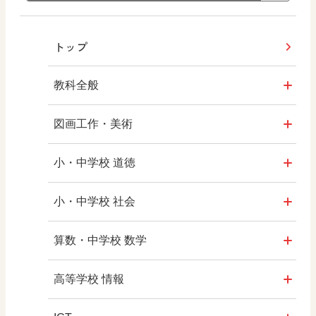
トップ
教科全般
教育情報
図画工作・美術
MOVE
形 forme
小・中学校 道徳
ABCシリーズ
十人虹色 ～「違う」の楽しみかた～
どうとくのひろば
小・中学校 社会
その他の教育資料
図工のみかた
どうする？とくだ先生！
社会科NAVI
算数・中学校 数学
―マンガで考える道徳教育
まなびとプラス
高校教科書×美術館
マンガでわかる社会科授業！
ROOT
高等学校 情報
どうする？とくだ先生！2
―マンガで考える道徳教育