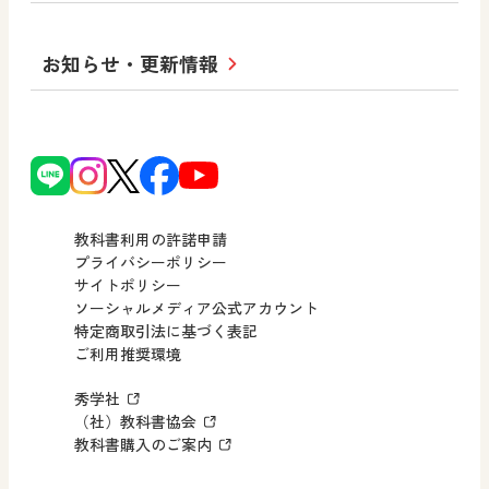
図工のみかた
高校教科書×美術館
学習支援コンテンツ
学び！とICT
社長メッセージ
日文の取り組み
小・中学校 道徳
お知らせ・更新情報
会社概要
沿革
使ってみよう！
どうとくのひろば
日文の社会貢献活動
ずがこうさくの教科書
どうする？とくだ先生！
日本文教出版株式会社行動計画
図画工作科でのICT活用アイデア
ーマンガで考える道徳教育
次世代育成支援行動計画
読み物プラス
どうする？とくだ先生！2
個人番号および特定個人情報の
連載終了
ーマンガで考える道徳教育
教科書利用の許諾申請
適正な取扱いに関する基本方針
プライバシーポリシー
サイトポリシー
小・中学校 社会
採用情報
ソーシャルメディア公式アカウント
特定商取引法に基づく表記
社会科NAVI
ご利用推奨環境
FAQ・お問い合わせ
マンガでわかる社会科授業！
秀学社
社会科NAVIプラス
お知らせ・更新情報
（社）教科書協会
教科書購入のご案内
算数・中学校 数学