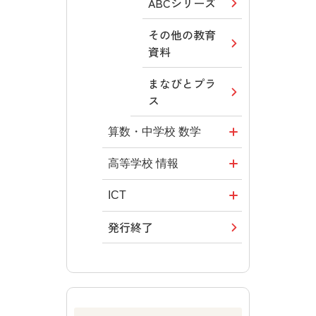
その他の教育
ABCシリーズ
える道徳教育
資料
その他の教育
ABCシリーズ
まなびとプラ
資料
ス
その他の教育
まなびとプラ
資料
ス
まなびとプラ
算数・中学校 数学
ス
ROOT
高等学校 情報
全国学力・学
ICT・Educatio
ICT
習状況調査
n
発行終了
つなぐ つなが
教科書活用の
情報科プラス
る ICT
ポイント
その他の教育
その他の教育
算数授業のス
資料
資料
スメ