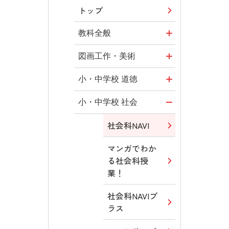
トップ
教科全般
教育情報
図画工作・美術
MOVE
形 forme
小・中学校 道徳
ABCシリーズ
十人虹色 ～
どうとくのひ
小・中学校 社会
「違う」の楽
ろば
その他の教育
社会科NAVI
しみかた～
資料
どうする？と
マンガでわか
図工のみかた
くだ先生！
まなびとプラ
る社会科授
―マンガで考
ス
高校教科書×
業！
える道徳教育
美術館
つなぐ つなが
社会科NAVIプ
どうする？と
る ICT
ABCシリーズ
ラス
くだ先生！2
―マンガで考