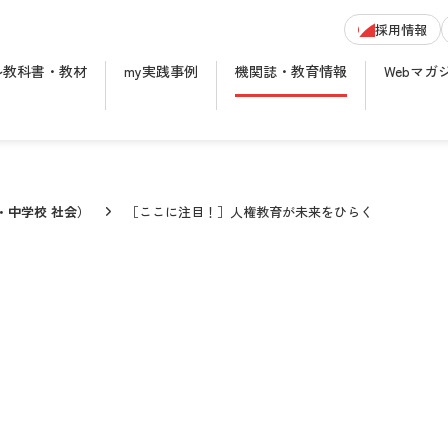
採用情報
ル教科書・教材
my実践事例
機関誌・教育情報
Webマガ
小・中学校 社会）
［ここに注目！］人権教育が未来をひらく