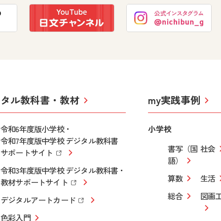
ジタル教科書・教材
my実践事例
令和6年度版小学校・
小学校
令和7年度版中学校 デジタル教科書
書写（国
社会
サポートサイト
語）
令和3年度版中学校 デジタル教科書・
算数
生活
教材サポートサイト
総合
図画
デジタルアートカード
色彩入門