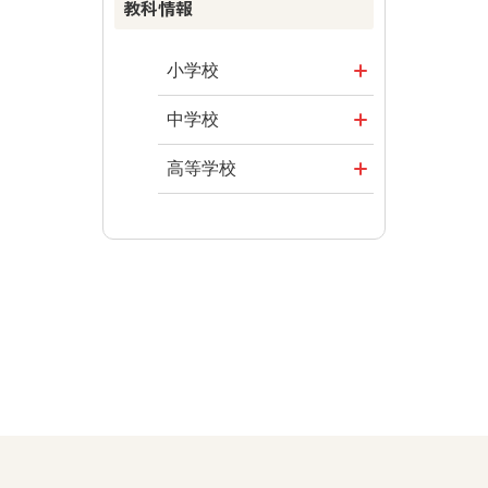
教科情報
楽しい数学の
授業を目指し
て
小学校
ABCシリーズ
社会
中学校
その他の教育
算数
社会 地理
高等学校
資料
図画工作
社会 歴史
美術／工芸
道徳
社会 公民
情報
数学
美術
道徳