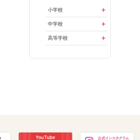
授業を目指し
その他の教育
まなびとプラ
て
資料
小学校
ス
ABCシリーズ
社会
まなびとプラ
中学校
ス
その他の教育
算数
社会 地理
高等学校
資料
図画工作
社会 歴史
美術／工芸
道徳
社会 公民
情報
数学
美術
道徳