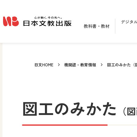
メインコンテンツへ移動
デジタ
教科書・教材
日文HOME
機関誌・教育情報
図工のみかた（
図工のみかた
（図