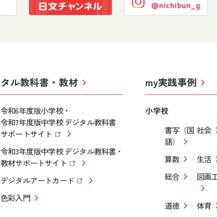
ジタル教科書・教材
my実践事例
令和6年度版小学校・
小学校
令和7年度版中学校 デジタル教科書
書写（国
社会
サポートサイト
語）
令和3年度版中学校 デジタル教科書・
算数
生活
教材サポートサイト
総合
図画
デジタルアートカード
色彩入門
道徳
体育