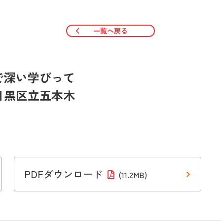
一覧へ戻る
で深い学びって
目黒区立五本木
PDFダウンロード
(11.2MB)