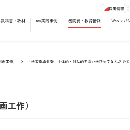
採用情報
ル教科書・教材
my実践事例
機関誌・教育情報
Webマガ
図画工作）
「学習指導要領 主体的・対話的で深い学びってなんだ？③
画工作）