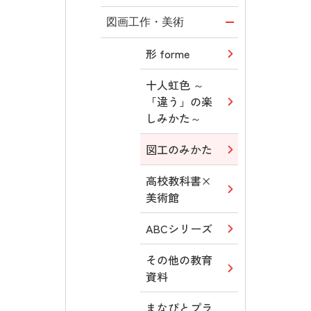
教育情報
図画工作・美術
MOVE
形 forme
ABCシリーズ
十人虹色 ～
「違う」の楽
その他の教育
しみかた～
資料
図工のみかた
まなびとプラ
ス
高校教科書×
美術館
つなぐ つなが
る ICT
ABCシリーズ
その他の教育
資料
まなびとプラ