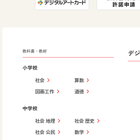
デ
教科書・教材
小学校
社会
算数
図画工作
道徳
中学校
社会 地理
社会 歴史
社会 公民
数学