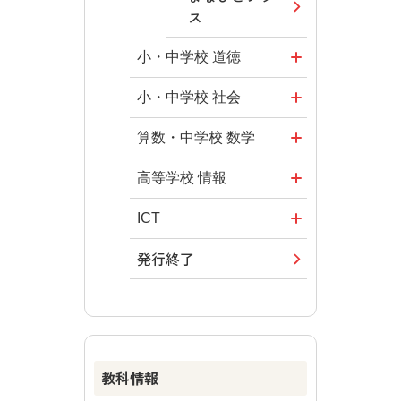
ス
小・中学校 道徳
どうとくのひ
小・中学校 社会
ろば
社会科NAVI
算数・中学校 数学
どうする？と
マンガでわか
ROOT
高等学校 情報
くだ先生！
る社会科授
―マンガで考
全国学力・学
ICT・Educatio
ICT
業！
える道徳教育
習状況調査
n
発行終了
つなぐ つなが
社会科NAVIプ
教科書活用の
どうする？と
情報科プラス
る ICT
ラス
ポイント
くだ先生！2
―マンガで考
その他の教育
その他の教育
ABCシリーズ
算数授業のス
える道徳教育
資料
資料
スメ
その他の教育
ABCシリーズ
教科情報
資料
楽しい数学の