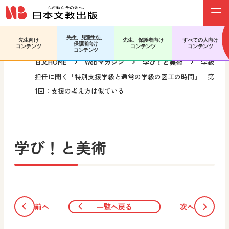
Menu
メインコンテンツへ移動
先生、児童生徒、
先生向け
先生、保護者向け
すべての人向け
保護者向け
コンテンツ
コンテンツ
コンテンツ
コンテンツ
日文HOME
Webマガジン
学び！と美術
学級
担任に聞く「特別支援学級と通常の学級の図工の時間」 第
1回：支援の考え方は似ている
学び！と美術
前へ
一覧へ戻る
次へ