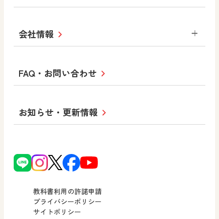
拡大教科書
ICT活用集
まなびとプラス
学び！と美術
学び！と道徳
社会 地理
社会 歴史
社会 公民
セミナー情報
研究会情報
学び！と道徳2
学び！と社会2
美術
道徳
指導用図書
教材・副読本
図画工作・美術
会社情報
お役立ちツール
学び！と地理
学び！と公民
一般図書
文科省刊行物
形 forme
高等学校
教科書・指導書等の訂正のご案内
学び！と人権
学び！と共生社会
大学・短大テキスト
十人虹色〜「違う」の楽しみかた〜
私たちの志 ―
ロゴマークについて
FAQ・お問い合わせ
美術／工芸
情報
児童・生徒のための
学び！とESD
学び！とPBL
Purpose
図工のみかた
高校教科書×美術館
学習支援コンテンツ
学び！とICT
社長メッセージ
日文の取り組み
小・中学校 道徳
お知らせ・更新情報
会社概要
沿革
使ってみよう！
どうとくのひろば
日文の社会貢献活動
ずがこうさくの教科書
どうする？とくだ先生！
日本文教出版株式会社行動計画
図画工作科でのICT活用アイデア
ーマンガで考える道徳教育
次世代育成支援行動計画
読み物プラス
どうする？とくだ先生！2
個人番号および特定個人情報の
連載終了
ーマンガで考える道徳教育
教科書利用の許諾申請
適正な取扱いに関する基本方針
プライバシーポリシー
サイトポリシー
小・中学校 社会
採用情報