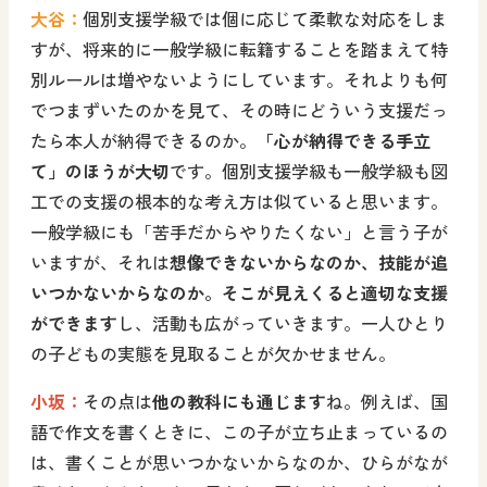
大谷：
個別支援学級では個に応じて柔軟な対応をしま
すが、将来的に一般学級に転籍することを踏まえて特
別ルールは増やないようにしています。それよりも何
でつまずいたのかを見て、その時にどういう支援だっ
たら本人が納得できるのか。
「心が納得できる手立
て」のほうが大切
です。個別支援学級も一般学級も図
工での支援の根本的な考え方は似ていると思います。
一般学級にも「苦手だからやりたくない」と言う子が
いますが、それは
想像できないからなのか、技能が追
いつかないからなのか。そこが見えくると適切な支援
ができます
し、活動も広がっていきます。一人ひとり
の子どもの実態を見取ることが欠かせません。
小坂：
その点は
他の教科にも通じます
ね。例えば、国
語で作文を書くときに、この子が立ち止まっているの
は、書くことが思いつかないからなのか、ひらがなが