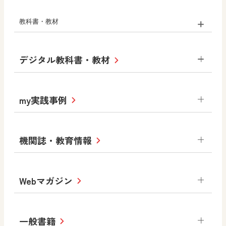
教科書・教材
小学校
デジタル教科書・教材
社会
算数
図画工作
道徳
令和6年度版小学校・
my実践事例
令和7年度版中学校 デジタル教科書
中学校
サポートサイト
小学校
令和3年度版中学校 デジタル教科書・
社会 地理
社会 歴史
社会 公民
機関誌・教育情報
教材サポートサイト
書写（国語）
社会
算数
数学
美術
道徳
デジタルアートカード
生活
総合
図画工作
教科全般
Webマガジン
高等学校
色彩入門
道徳
体育
教育情報
MOVE
美術／工芸
情報
ABCシリーズ
その他の教育資料
まなびと
中学校
一般書籍