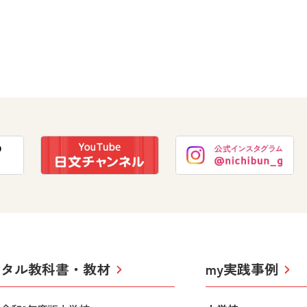
社会
数学
学び！とESD
美術
学び！とPBL
道徳
学び！とICT
ジタル教科書・教材
my実践事例