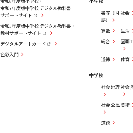
令和6年度版小学校・
小学校
令和7年度版中学校 デジタル教科書
書写（国
社会
サポートサイト
語）
令和3年度版中学校 デジタル教科書・
算数
生活
教材サポートサイト
総合
図画
デジタルアートカード
色彩入門
道徳
体育
中学校
社会 地理
社会 
社会 公民
美術
道徳