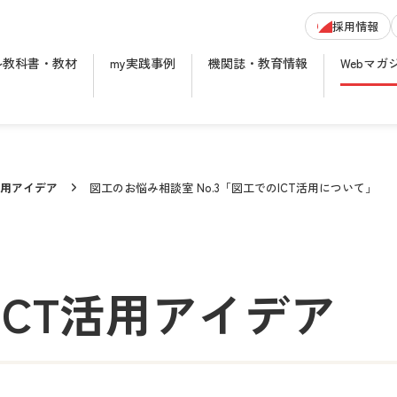
採用情報
ル教科書・教材
my実践事例
機関誌・教育情報
Webマガ
活用アイデア
図工のお悩み相談室 No.3「図工でのICT活用について」
ICT活用アイデア