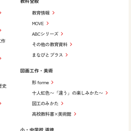
教科全般
教育情報
MOVE
ABCシリーズ
工作
その他の教育資料
まなびとプラス
図画工作・美術
形 forme
歴史
十人虹色〜「違う」の楽しみかた〜
図工のみかた
高校教科書×美術館
小・中学校 道徳