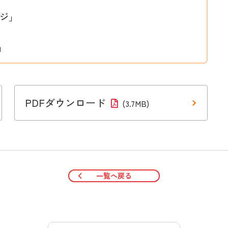
ージ」
」
PDFダウンロード
(3.7MB)
一覧へ戻る