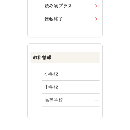
道徳
読み物プラス
学び！と道徳
連載終了
学び！と道徳2
社会
教科情報
学び！と社会2
学び！と地理
小学校
学び！と公民
社会
中学校
学び！と人権
算数
社会 地理
高等学校
図画工作
社会 歴史
美術／工芸
教科横断
道徳
社会 公民
情報
学び！と共生