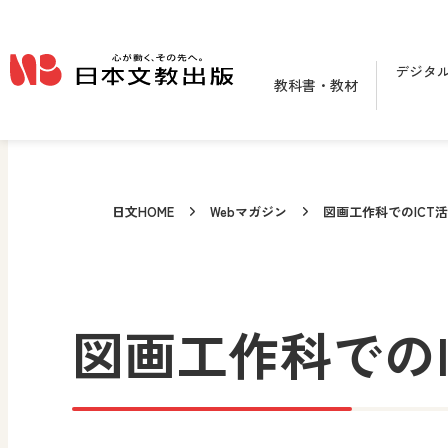
メインコンテンツへ移動
デジタ
教科書・教材
日文HOME
Webマガジン
図画工作科でのICT
図画工作科での