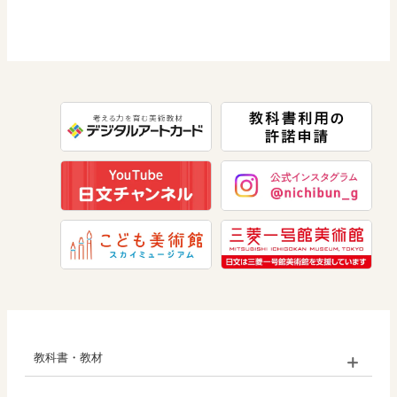
教科書・教材