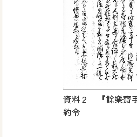
資料２ 『餘樂齋
約令