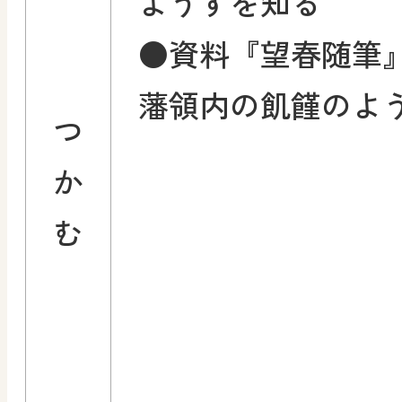
ようすを知る
●資料『望春随筆
藩領内の飢饉のよ
つ
か
む