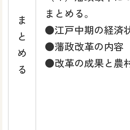
まとめる。
ま
●江戸中期の経済
と
●藩政改革の内容
め
●改革の成果と農
る