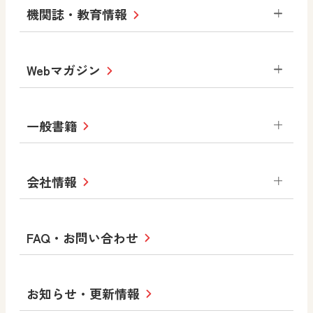
小学校
令和3年度版中学校 デジタル教科書・
社会 地理
社会 歴史
社会 公民
機関誌・教育情報
教材サポートサイト
書写（国語）
社会
算数
数学
美術
道徳
デジタルアートカード
生活
総合
図画工作
教科全般
Webマガジン
高等学校
色彩入門
道徳
体育
教育情報
MOVE
美術／工芸
情報
ABCシリーズ
その他の教育資料
まなびと
中学校
一般書籍
拡大教科書
ICT活用集
まなびとプラス
学び！と美術
学び！と道徳
社会 地理
社会 歴史
社会 公民
セミナー情報
研究会情報
学び！と道徳2
学び！と社会2
美術
道徳
指導用図書
教材・副読本
図画工作・美術
会社情報
お役立ちツール
学び！と地理
学び！と公民
一般図書
文科省刊行物
形 forme
高等学校
教科書・指導書等の訂正のご案内
学び！と人権
学び！と共生社会
大学・短大テキスト
十人虹色〜「違う」の楽しみかた〜
私たちの志 ―
ロゴマークについて
FAQ・お問い合わせ
美術／工芸
情報
児童・生徒のための
学び！とESD
学び！とPBL
Purpose
図工のみかた
高校教科書×美術館
学習支援コンテンツ
学び！とICT
社長メッセージ
日文の取り組み
小・中学校 道徳
お知らせ・更新情報
会社概要
沿革
使ってみよう！