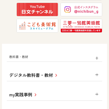
道徳
教科書・教材
小学校
デジタル教科書・教材
社会
算数
図画工作
道徳
令和6年度版小学校・
my実践事例
令和7年度版中学校 デジタル教科書
中学校
サポートサイト