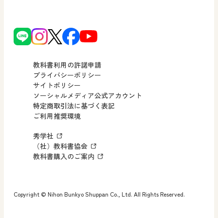
どうとくのひろば
日文の社会貢献活動
ずがこうさくの教科書
どうする？とくだ先生！
日本文教出版株式会社行動計画
図画工作科でのICT活用アイデア
ーマンガで考える道徳教育
次世代育成支援行動計画
読み物プラス
どうする？とくだ先生！2
個人番号および特定個人情報の
連載終了
ーマンガで考える道徳教育
教科書利用の許諾申請
適正な取扱いに関する基本方針
プライバシーポリシー
サイトポリシー
小・中学校 社会
採用情報
ソーシャルメディア公式アカウント
特定商取引法に基づく表記
社会科NAVI
ご利用推奨環境
FAQ・お問い合わせ
マンガでわかる社会科授業！
秀学社
社会科NAVIプラス
お知らせ・更新情報
（社）教科書協会
教科書購入のご案内
算数・中学校 数学
ROOT
Copyright © Nihon Bunkyo Shuppan Co., Ltd. All Rights Reserved.
全国学力・学習状況調査 教科書活用のポイント