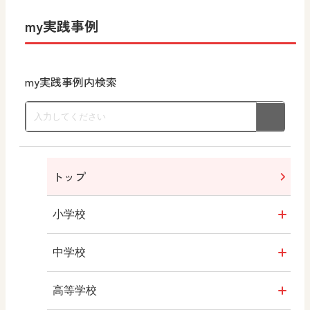
my実践事例
my実践事例内検索
トップ
小学校
書写（国語）
中学校
社会
社会 地理
高等学校