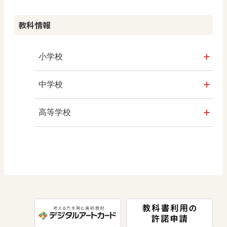
算数
社会 歴史
美術／工芸
教科情報
生活
社会 公民
情報
小学校
総合
美術
社会
中学校
図画工作
道徳
算数
社会 地理
高等学校
道徳
図画工作
社会 歴史
美術／工芸
体育
道徳
社会 公民
情報
数学
美術