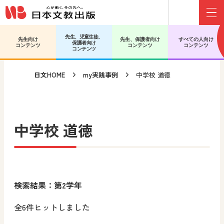
Menu
メインコンテンツへ移動
サブコンテンツへ移動
先生、児童生徒、
先生向け
先生、保護者向け
すべての人向け
保護者向け
コンテンツ
コンテンツ
コンテンツ
コンテンツ
日文HOME
my実践事例
中学校 道徳
中学校 道徳
検索結果：第2学年
全6件ヒットしました