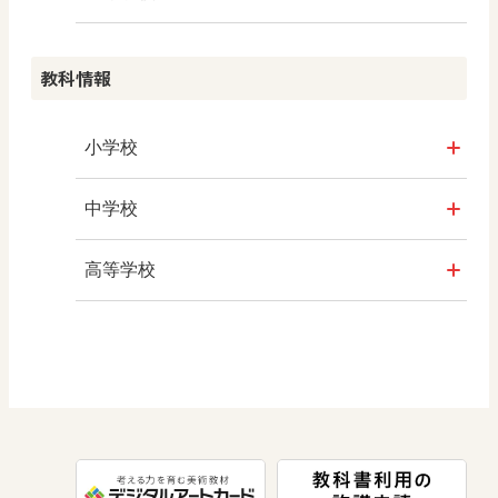
算数
社会 歴史
美術／工芸
教科情報
生活
社会 公民
情報
小学校
総合
美術
社会
中学校
図画工作
道徳
算数
社会 地理
高等学校
道徳
図画工作
社会 歴史
美術／工芸
体育
道徳
社会 公民
情報
数学