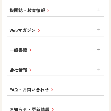
小学校
令和3年度版中学校 デジタル教科書・
社会 地理
社会 歴史
社会 公民
機関誌・教育情報
教材サポートサイト
書写（国語）
社会
算数
数学
美術
道徳
デジタルアートカード
生活
総合
図画工作
教科全般
Webマガジン
高等学校
色彩入門
道徳
体育
教育情報
MOVE
美術／工芸
情報
ABCシリーズ
その他の教育資料
まなびと
中学校
一般書籍
拡大教科書
ICT活用集
まなびとプラス
学び！と美術
学び！と道徳
社会 地理
社会 歴史
社会 公民
セミナー情報
研究会情報
学び！と道徳2
学び！と社会2
美術
道徳
指導用図書
教材・副読本
図画工作・美術
会社情報
お役立ちツール
学び！と地理
学び！と公民
一般図書
文科省刊行物
形 forme
高等学校
教科書・指導書等の訂正のご案内
学び！と人権
学び！と共生社会
大学・短大テキスト
十人虹色〜「違う」の楽しみかた〜
私たちの志 ―
ロゴマークについて
FAQ・お問い合わせ
美術／工芸
情報
児童・生徒のための
学び！とESD
学び！とPBL
Purpose
図工のみかた
高校教科書×美術館
学習支援コンテンツ
学び！とICT
社長メッセージ
日文の取り組み
小・中学校 道徳
お知らせ・更新情報
会社概要
沿革