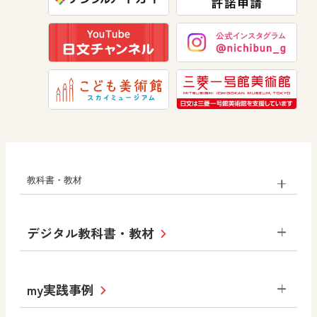
美術
道徳
教科書・教材
小学校
デジタル教科書・教材
社会
算数
図画工作
道徳
令和6年度版小学校・
my実践事例
令和7年度版中学校 デジタル教科書
中学校
サポートサイト