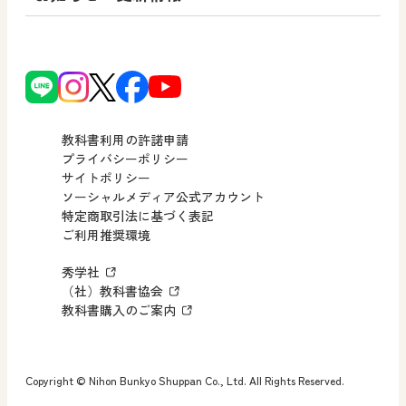
使ってみよう！
どうとくのひろば
日文の社会貢献活動
ずがこうさくの教科書
どうする？とくだ先生！
日本文教出版株式会社行動計画
図画工作科でのICT活用アイデア
ーマンガで考える道徳教育
次世代育成支援行動計画
読み物プラス
どうする？とくだ先生！2
個人番号および特定個人情報の
連載終了
ーマンガで考える道徳教育
教科書利用の許諾申請
適正な取扱いに関する基本方針
プライバシーポリシー
サイトポリシー
小・中学校 社会
採用情報
ソーシャルメディア公式アカウント
特定商取引法に基づく表記
社会科NAVI
ご利用推奨環境
FAQ・お問い合わせ
マンガでわかる社会科授業！
秀学社
社会科NAVIプラス
お知らせ・更新情報
（社）教科書協会
教科書購入のご案内
算数・中学校 数学
ROOT
Copyright © Nihon Bunkyo Shuppan Co., Ltd. All Rights Reserved.
全国学力・学習状況調査 教科書活用のポイント