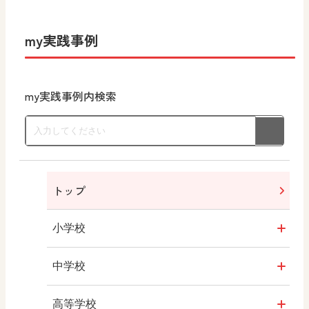
my実践事例
my実践事例内検索
トップ
小学校
書写（国語）
中学校
社会
社会 地理
高等学校