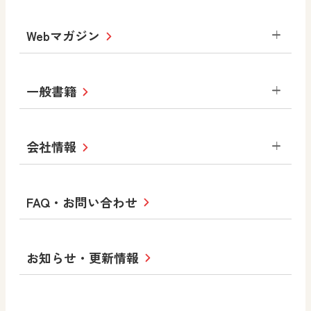
数学
美術
道徳
デジタルアートカード
生活
総合
図画工作
教科全般
Webマガジン
高等学校
色彩入門
道徳
体育
教育情報
MOVE
美術／工芸
情報
ABCシリーズ
その他の教育資料
まなびと
中学校
一般書籍
拡大教科書
ICT活用集
まなびとプラス
学び！と美術
学び！と道徳
社会 地理
社会 歴史
社会 公民
セミナー情報
研究会情報
学び！と道徳2
学び！と社会2
美術
道徳
指導用図書
教材・副読本
図画工作・美術
会社情報
お役立ちツール
学び！と地理
学び！と公民
一般図書
文科省刊行物
形 forme
高等学校
教科書・指導書等の訂正のご案内
学び！と人権
学び！と共生社会
大学・短大テキスト
十人虹色〜「違う」の楽しみかた〜
私たちの志 ―
ロゴマークについて
FAQ・お問い合わせ
美術／工芸
情報
児童・生徒のための
学び！とESD
学び！とPBL
Purpose
図工のみかた
高校教科書×美術館
学習支援コンテンツ
学び！とICT
社長メッセージ
日文の取り組み
小・中学校 道徳
お知らせ・更新情報
会社概要
沿革
使ってみよう！
どうとくのひろば
日文の社会貢献活動
ずがこうさくの教科書
どうする？とくだ先生！
日本文教出版株式会社行動計画