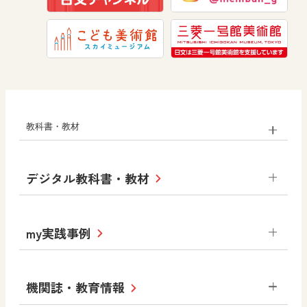
道徳
教科書・教材
小学校
デジタル教科書・教材
社会
算数
図画工作
道徳
令和6年度版小学校・
my実践事例
令和7年度版中学校 デジタル教科書
中学校
サポートサイト
小学校
令和3年度版中学校 デジタル教科書・
社会 地理
社会 歴史
社会 公民
機関誌・教育情報
教材サポートサイト
書写（国語）
社会
算数