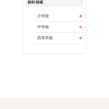
教科情報
まなびとプラ
資料
楽しい数学の
ス
授業を目指し
その他の教育
まなびとプラ
て
資料
小学校
ス
ABCシリーズ
社会
まなびとプラ
中学校
ス
その他の教育
算数
社会 地理
高等学校
資料
図画工作
社会 歴史
美術／工芸
道徳
社会 公民
情報
数学
美術
道徳