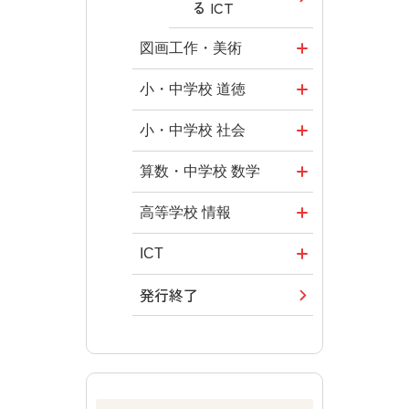
る ICT
図画工作・美術
形 forme
小・中学校 道徳
十人虹色 ～
どうとくのひ
小・中学校 社会
「違う」の楽
ろば
社会科NAVI
算数・中学校 数学
しみかた～
どうする？と
マンガでわか
ROOT
高等学校 情報
図工のみかた
くだ先生！
る社会科授
―マンガで考
全国学力・学
ICT・Educatio
ICT
高校教科書×
業！
える道徳教育
習状況調査
n
美術館
発行終了
つなぐ つなが
社会科NAVIプ
教科書活用の
どうする？と
情報科プラス
る ICT
ABCシリーズ
ラス
ポイント
くだ先生！2
―マンガで考
その他の教育
その他の教育
その他の教育
ABCシリーズ
算数授業のス
える道徳教育
資料
資料
資料
スメ
その他の教育
ABCシリーズ