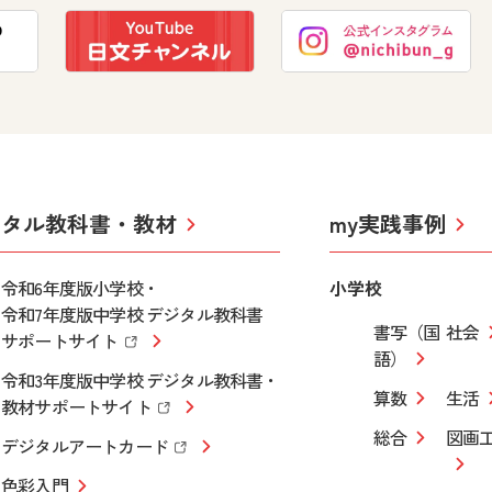
ジタル教科書・教材
my実践事例
令和6年度版小学校・
小学校
令和7年度版中学校 デジタル教科書
書写（国
社会
サポートサイト
語）
令和3年度版中学校 デジタル教科書・
算数
生活
教材サポートサイト
総合
図画
デジタルアートカード
色彩入門