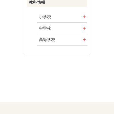
教科情報
まなびとプラ
資料
楽しい数学の
ス
授業を目指し
その他の教育
まなびとプラ
て
資料
小学校
ス
ABCシリーズ
社会
まなびとプラ
中学校
ス
その他の教育
算数
社会 地理
高等学校
資料
図画工作
社会 歴史
美術／工芸
道徳
社会 公民
情報
数学
美術
道徳