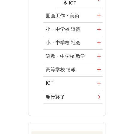
る ICT
図画工作・美術
形 forme
小・中学校 道徳
十人虹色 ～
どうとくのひ
小・中学校 社会
「違う」の楽
ろば
社会科NAVI
算数・中学校 数学
しみかた～
どうする？と
マンガでわか
ROOT
高等学校 情報
図工のみかた
くだ先生！
る社会科授
―マンガで考
全国学力・学
ICT・Educatio
ICT
高校教科書×
業！
える道徳教育
習状況調査
n
美術館
発行終了
つなぐ つなが
社会科NAVIプ
教科書活用の
どうする？と
情報科プラス
る ICT
ABCシリーズ
ラス
ポイント
くだ先生！2
―マンガで考
その他の教育
その他の教育
その他の教育
ABCシリーズ
算数授業のス
える道徳教育
資料
資料
資料
スメ
その他の教育
ABCシリーズ