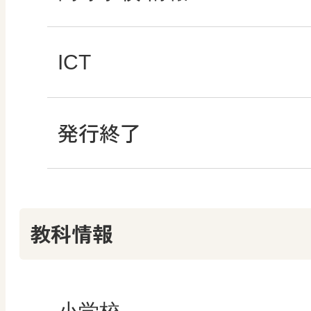
どうする？とくだ先生
―マンガで考える道
ABCシリーズ
社会科NAVIプラス
全国学力・学習状況
ICT・Education
ICT
教科書活用のポイン
ABCシリーズ
発行終了
その他の教育資料
ABCシリーズ
情報科プラス
つなぐ つながる ICT
算数授業のススメ
その他の教育資料
その他の教育資料
まなびとプラス
その他の教育資料
その他の教育資料
教科情報
楽しい数学の授業を
まなびとプラス
まなびとプラス
ABCシリーズ