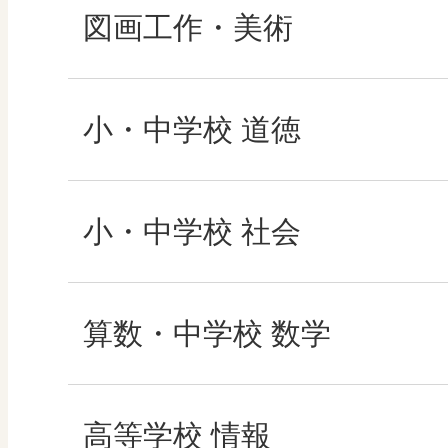
図画工作・美術
形 forme
小・中学校 道徳
十人虹色 ～「違う」
どうとくのひろば
小・中学校 社会
図工のみかた
どうする？とくだ先
社会科NAVI
算数・中学校 数学
―マンガで考える道
高校教科書×美術館
マンガでわかる社会
ROOT
高等学校 情報