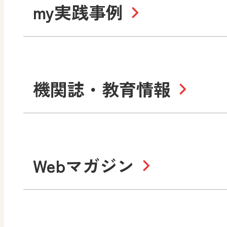
my実践事例
令和7年度版中学校 デジ
中学校
サポートサイト
社会 地理
社会 歴史
令和3年度版中学校 デジ
小学校
機関誌・教育情報
教材サポートサイト
数学
美術
書写（国語）
社会
デジタルアートカード
教科全般
高等学校
Webマガジン
色彩入門
生活
総合
教育情報
MO
美術／工芸
情報
道徳
体育
ABCシリーズ
そ