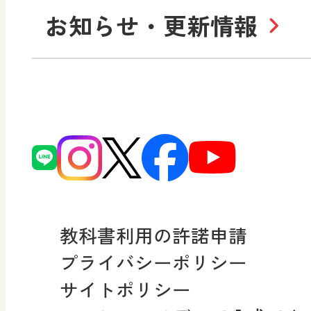
お知らせ・更新情報
会社概要
沿
小・中学校 道徳
使ってみよう！
ずがこうさくの教科書
日文の社会貢献活動
どうとくのひろば
図画工作科でのICT活用ア
日本文教出版株式会社行
どうする？とくだ先生！
ーマンガで考える道徳教
読み物プラス
次世代育成支援行動計画
どうする？とくだ先生！2
連載終了
個人番号および特定個人
ーマンガで考える道徳教
教科書利用の許諾申請
適正な取扱いに関する基
プライバシーポリシー
採用情報
サイトポリシー
小・中学校 社会