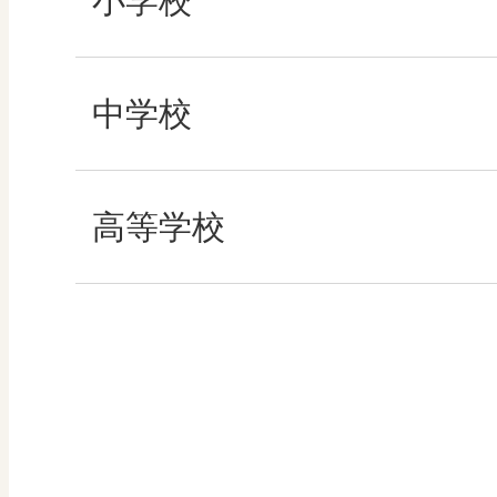
小学校
その他の教育資料
社会
中学校
算数
社会 地理
高等学校
図画工作
社会 歴史
美術／工芸
社会 公民
道徳
情報