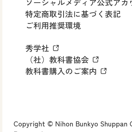
ソーシャルメディア公式アカ
社会科NAVI
特定商取引法に基づく表記
FAQ・お問い合わせ
ご利用推奨環境
マンガでわかる社会科授
秀学社
社会科NAVIプラス
お知らせ・更新情報
（社）教科書協会
教科書購入のご案内
算数・中学校 数学
ROOT
全
査
Copyright © Nihon Bunkyo Shuppan Co
ン