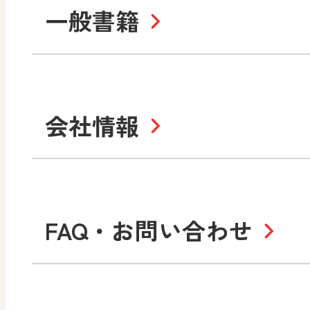
まなびと
一般書籍
拡大教科書
IC
中学校
まなびとプラス
学び！と美術
学
セミナー情報
研
社会 地理
社会 歴史
学び！と道徳2
学
図画工作・美術
指導用図書
教
お役立ちツール
美術
道徳
会社情報
学び！と地理
学
形 forme
一般図書
文
教科書・指導書等の訂正
学び！と人権
学
高等学校
十人虹色〜「違う」の楽
大学・短大テキスト
児童・生徒のための
私たちの志 ―
ロ
FAQ・お問い合わせ
学習支援コンテンツ
学び！とESD
学び
美術／工芸
情報
図工のみかた
高
Purpose
学び！とICT
社長メッセージ
日