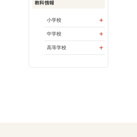
教科情報
まなびとプラ
資料
楽しい数学の
ス
授業を目指し
その他の教育
まなびとプラ
て
資料
小学校
ス
ABCシリーズ
社会
まなびとプラ
中学校
ス
その他の教育
算数
社会 地理
高等学校
資料
図画工作
社会 歴史
美術／工芸
道徳
社会 公民
情報
数学
美術
道徳