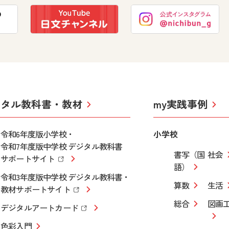
ジタル教科書・教材
my実践事例
令和6年度版小学校・
小学校
令和7年度版中学校 デジタル教科書
書写（国
社会
サポートサイト
語）
令和3年度版中学校 デジタル教科書・
算数
生活
教材サポートサイト
総合
図画
デジタルアートカード
色彩入門