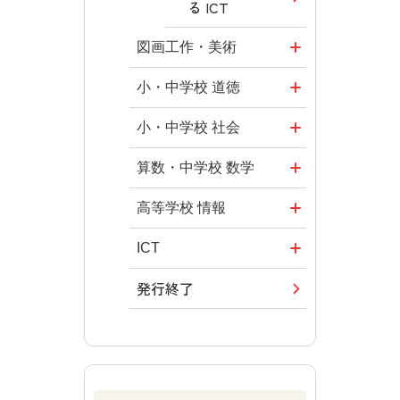
る ICT
図画工作・美術
形 forme
小・中学校 道徳
十人虹色 ～
どうとくのひ
小・中学校 社会
「違う」の楽
ろば
社会科NAVI
算数・中学校 数学
しみかた～
どうする？と
マンガでわか
ROOT
高等学校 情報
図工のみかた
くだ先生！
る社会科授
―マンガで考
全国学力・学
ICT・Educatio
ICT
高校教科書×
業！
える道徳教育
習状況調査
n
美術館
発行終了
つなぐ つなが
社会科NAVIプ
教科書活用の
どうする？と
情報科プラス
る ICT
ABCシリーズ
ラス
ポイント
くだ先生！2
―マンガで考
その他の教育
その他の教育
その他の教育
ABCシリーズ
算数授業のス
える道徳教育
資料
資料
資料
スメ
その他の教育
ABCシリーズ