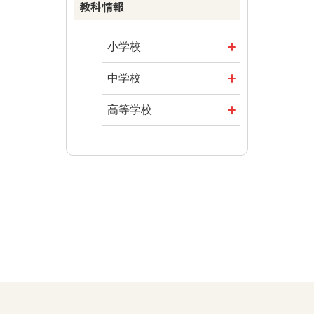
教科情報
まなびとプラ
資料
楽しい数学の
ス
授業を目指し
その他の教育
まなびとプラ
て
資料
小学校
ス
ABCシリーズ
社会
まなびとプラ
中学校
ス
その他の教育
算数
社会 地理
高等学校
資料
図画工作
社会 歴史
美術／工芸
道徳
社会 公民
情報
数学
美術
道徳