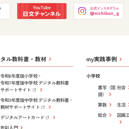
ジタル教科書・教材
my実践事例
令和6年度版小学校・
小学校
令和7年度版中学校 デジタル教科書
書写（国
社会
サポートサイト
語）
令和3年度版中学校 デジタル教科書・
算数
生活
教材サポートサイト
総合
図画
デジタルアートカード
色彩入門