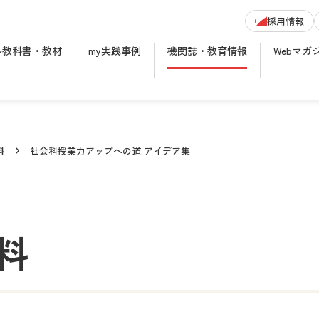
採用情報
ル教科書・教材
my実践事例
機関誌・教育情報
Webマガ
料
社会科授業力アップへの道 アイデア集
料