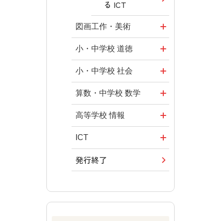
る ICT
図画工作・美術
形 forme
小・中学校 道徳
十人虹色 ～
どうとくのひ
小・中学校 社会
「違う」の楽
ろば
社会科NAVI
算数・中学校 数学
しみかた～
どうする？と
マンガでわか
ROOT
高等学校 情報
図工のみかた
くだ先生！
る社会科授
―マンガで考
全国学力・学
ICT・Educatio
ICT
高校教科書×
業！
える道徳教育
習状況調査
n
美術館
発行終了
つなぐ つなが
社会科NAVIプ
教科書活用の
どうする？と
情報科プラス
る ICT
ABCシリーズ
ラス
ポイント
くだ先生！2
―マンガで考
その他の教育
その他の教育
その他の教育
ABCシリーズ
算数授業のス
える道徳教育
資料
資料
資料
スメ
その他の教育
ABCシリーズ