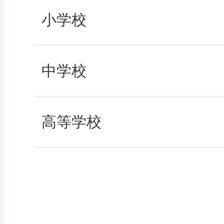
ABCシリーズ
小学校
その他の教育資料
社会
中学校
算数
社会 地理
高等学校
図画工作
社会 歴史
美術／工芸
社会 公民
道徳
情報