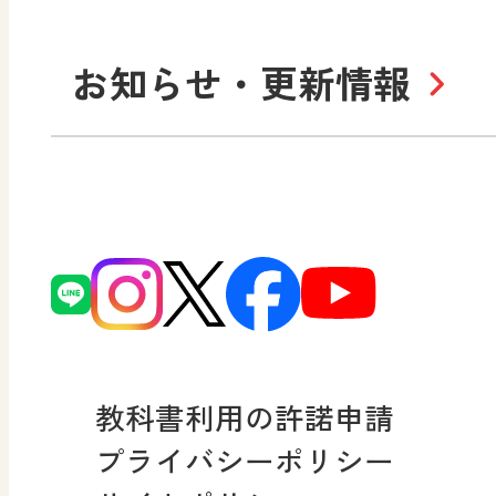
社長メッセージ
日
お知らせ・更新情報
会社概要
沿
小・中学校 道徳
使ってみよう！
ずがこうさくの教科書
日文の社会貢献活動
どうとくのひろば
図画工作科でのICT活用ア
日本文教出版株式会社行
どうする？とくだ先生！
ーマンガで考える道徳教
読み物プラス
次世代育成支援行動計画
どうする？とくだ先生！2
連載終了
個人番号および特定個人
ーマンガで考える道徳教
教科書利用の許諾申請
適正な取扱いに関する基
プライバシーポリシー
採用情報