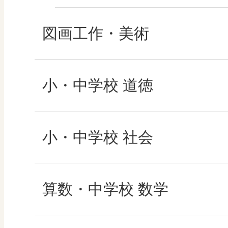
図画工作・美術
形 forme
小・中学校 道徳
十人虹色 ～「違う」
どうとくのひろば
小・中学校 社会
図工のみかた
どうする？とくだ先
社会科NAVI
算数・中学校 数学
―マンガで考える道