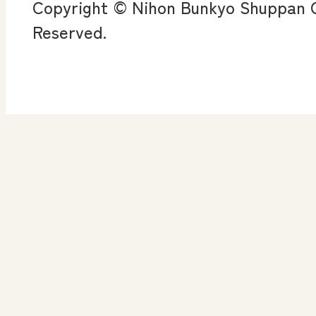
Copyright © Nihon Bunkyo Shuppan Co
ン
Reserved.
算数授業のススメ
楽しい数学の授業を目
指して
高等学校 情報
ICT・Education
情