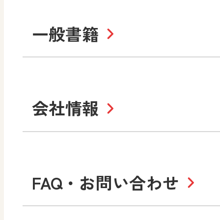
ABCシリーズ
そ
まなびと
一般書籍
拡大教科書
IC
中学校
まなびとプラス
学び！と美術
学
セミナー情報
研
社会 地理
社会 歴史
学び！と道徳2
学
図画工作・美術
指導用図書
教
お役立ちツール
美術
道徳
会社情報
学び！と地理
学
形 forme
一般図書
文
教科書・指導書等の訂正
学び！と人権
学
高等学校
十人虹色〜「違う」の楽
大学・短大テキスト
児童・生徒のための
私たちの志 ―
ロ
FAQ・お問い合わせ
学習支援コンテンツ
学び！とESD
学び
美術／工芸
情報
図工のみかた
高
Purpose
学び！とICT