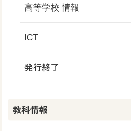
高校教科書×美術館
マンガでわかる社会
ROOT
高等学校 情報
どうする？とくだ先生
―マンガで考える道
ABCシリーズ
社会科NAVIプラス
全国学力・学習状況
ICT・Education
ICT
教科書活用のポイン
ABCシリーズ
発行終了
その他の教育資料
ABCシリーズ
情報科プラス
つなぐ つながる ICT
算数授業のススメ
その他の教育資料
その他の教育資料
まなびとプラス
その他の教育資料
その他の教育資料
教科情報
楽しい数学の授業を
まなびとプラス
まなびとプラス