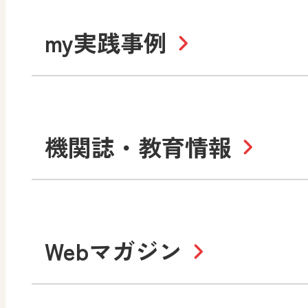
道徳
令和6年度版小学校・
my実践事例
令和7年度版中学校 デジ
中学校
サポートサイト
社会 地理
社会 歴史
令和3年度版中学校 デジ
小学校
機関誌・教育情報
教材サポートサイト
数学
美術
書写（国語）
社会
デジタルアートカード
教科全般
高等学校
Webマガジン
色彩入門
生活
総合
教育情報
MO
美術／工芸
情報
道徳
体育