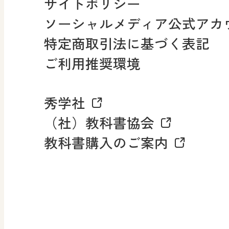
サイトポリシー
小・中学校 社会
ソーシャルメディア公式アカ
社会科NAVI
特定商取引法に基づく表記
FAQ・お問い合わせ
ご利用推奨環境
マンガでわかる社会科授
秀学社
社会科NAVIプラス
お知らせ・更新情報
（社）教科書協会
教科書購入のご案内
算数・中学校 数学
ROOT
全
査