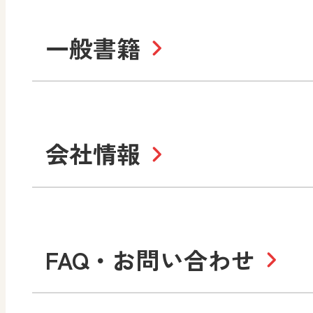
ABCシリーズ
そ
まなびと
一般書籍
拡大教科書
IC
中学校
まなびとプラス
学び！と美術
学
セミナー情報
研
社会 地理
社会 歴史
学び！と道徳2
学
図画工作・美術
指導用図書
教
お役立ちツール
美術
道徳
会社情報
学び！と地理
学
形 forme
一般図書
文
教科書・指導書等の訂正
学び！と人権
学
高等学校
十人虹色〜「違う」の楽
大学・短大テキスト
児童・生徒のための
私たちの志 ―
ロ
FAQ・お問い合わせ
学習支援コンテンツ
学び！とESD
学び
美術／工芸
情報
図工のみかた
高
Purpose
学び！とICT