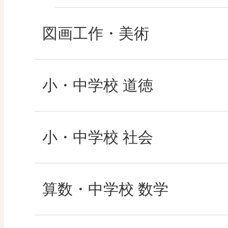
図画工作・美術
形 forme
小・中学校 道徳
十人虹色 ～「違う」
どうとくのひろば
小・中学校 社会
図工のみかた
どうする？とくだ先
社会科NAVI
算数・中学校 数学
―マンガで考える道