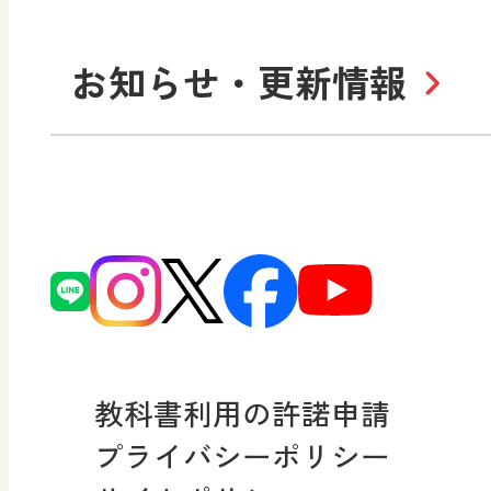
社長メッセージ
日
お知らせ・更新情報
会社概要
沿
小・中学校 道徳
使ってみよう！
ずがこうさくの教科書
日文の社会貢献活動
どうとくのひろば
図画工作科でのICT活用ア
日本文教出版株式会社行
どうする？とくだ先生！
ーマンガで考える道徳教
読み物プラス
次世代育成支援行動計画
どうする？とくだ先生！2
連載終了
個人番号および特定個人
ーマンガで考える道徳教
教科書利用の許諾申請
適正な取扱いに関する基
プライバシーポリシー
採用情報