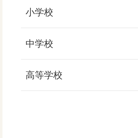
ABCシリーズ
小学校
その他の教育資料
社会
中学校
算数
社会 地理
高等学校
図画工作
社会 歴史
美術／工芸
社会 公民
道徳
情報