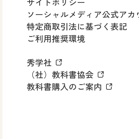
サイトポリシー
小・中学校 社会
ソーシャルメディア公式アカ
社会科NAVI
特定商取引法に基づく表記
FAQ・お問い合わせ
ご利用推奨環境
マンガでわかる社会科授
秀学社
社会科NAVIプラス
お知らせ・更新情報
（社）教科書協会
教科書購入のご案内
算数・中学校 数学
ROOT
全
査