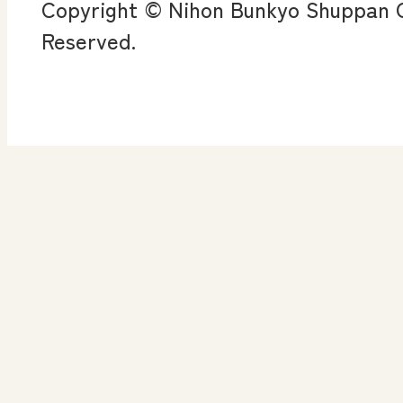
Copyright © Nihon Bunkyo Shuppan Co
ン
Reserved.
算数授業のススメ
楽しい数学の授業を目
指して
高等学校 情報
ICT・Education
情