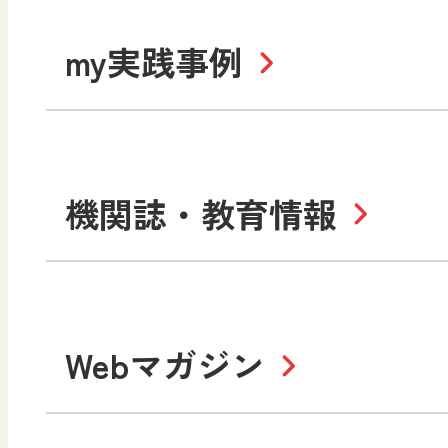
道徳
令和6年度版小学校・
my実践事例
令和7年度版中学校 デジ
中学校
サポートサイト
社会 地理
社会 歴史
令和3年度版中学校 デジ
小学校
機関誌・教育情報
教材サポートサイト
数学
美術
書写（国語）
社会
デジタルアートカード
教科全般
高等学校
Webマガジン
色彩入門
生活
総合
教育情報
MO
美術／工芸
情報
道徳
体育