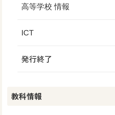
高校教科書×美術館
マンガでわかる社会
ROOT
高等学校 情報
どうする？とくだ先生
―マンガで考える道
ABCシリーズ
社会科NAVIプラス
全国学力・学習状況
ICT・Education
ICT
教科書活用のポイン
ABCシリーズ
発行終了
その他の教育資料
ABCシリーズ
情報科プラス
つなぐ つながる ICT
算数授業のススメ
その他の教育資料
その他の教育資料
まなびとプラス
その他の教育資料
その他の教育資料
教科情報
楽しい数学の授業を
まなびとプラス
まなびとプラス