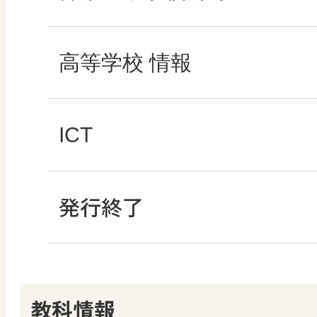
―マンガで考える道
マンガでわかる社会
ROOT
高等学校 情報
どうする？とくだ先生
―マンガで考える道
社会科NAVIプラス
全国学力・学習状況
ICT・Education
ICT
教科書活用のポイン
ABCシリーズ
発行終了
ABCシリーズ
情報科プラス
つなぐ つながる ICT
算数授業のススメ
その他の教育資料
その他の教育資料
その他の教育資料
その他の教育資料
教科情報
楽しい数学の授業を