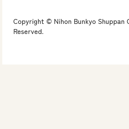
査
Copyright © Nihon Bunkyo Shuppan Co
ン
Reserved.
算数授業のススメ
楽しい数学の授業を目
指して
高等学校 情報
ICT・Education
情