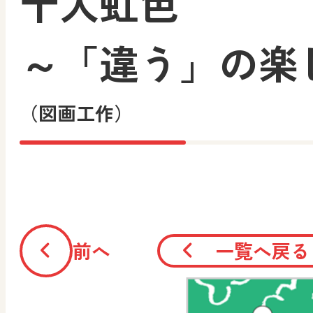
十人虹色
～「違う」の楽
（図画工作）
前へ
一覧へ戻る