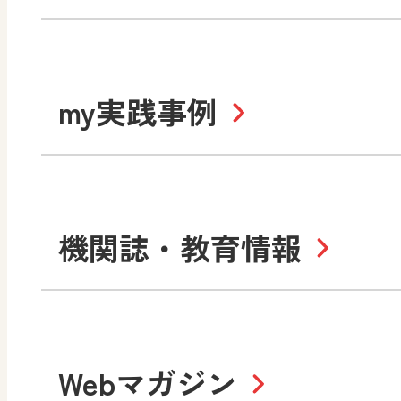
社会
算数
道徳
令和6年度版小学校・
my実践事例
令和7年度版中学校 デジ
中学校
サポートサイト
社会 地理
社会 歴史
令和3年度版中学校 デジ
小学校
機関誌・教育情報
教材サポートサイト
数学
美術
書写（国語）
社会
デジタルアートカード
教科全般
高等学校
Webマガジン
色彩入門
生活
総合