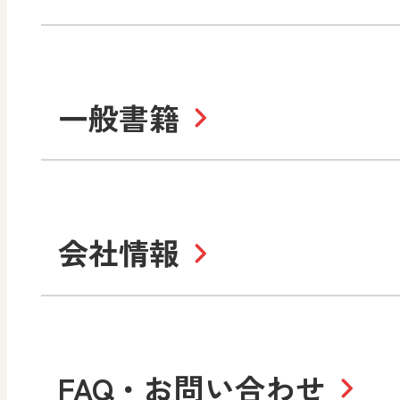
教育情報
MO
美術／工芸
情報
道徳
体育
ABCシリーズ
そ
まなびと
一般書籍
拡大教科書
IC
中学校
まなびとプラス
学び！と美術
学
セミナー情報
研
社会 地理
社会 歴史
学び！と道徳2
学
図画工作・美術
指導用図書
教
お役立ちツール
美術
道徳
会社情報
学び！と地理
学
形 forme
一般図書
文
教科書・指導書等の訂正
学び！と人権
学
高等学校
十人虹色〜「違う」の楽
大学・短大テキスト
児童・生徒のための
私たちの志 ―
ロ
FAQ・お問い合わせ
学習支援コンテンツ
学び！とESD
学び
美術／工芸
情報