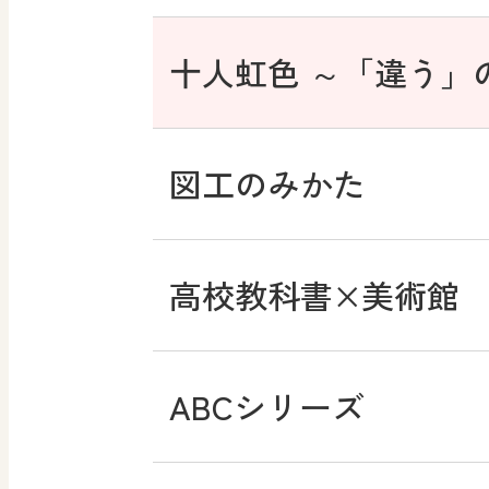
ABCシリーズ
十人虹色 ～「違う」
その他の教育資料
図工のみかた
まなびとプラス
高校教科書×美術館
ABCシリーズ
つなぐ つながる ICT