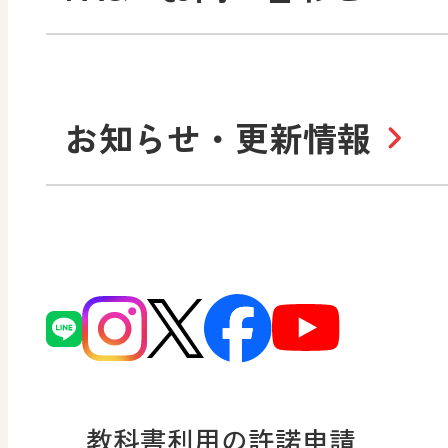
図工のみかた
高
Purpose
学び！とICT
社長メッセージ
日
お知らせ・更新情報
会社概要
沿
小・中学校 道徳
使ってみよう！
ずがこうさくの教科書
日文の社会貢献活動
どうとくのひろば
図画工作科でのICT活用ア
日本文教出版株式会社行
どうする？とくだ先生！
ーマンガで考える道徳教
読み物プラス
次世代育成支援行動計画
どうする？とくだ先生！2
連載終了
個人番号および特定個人
ーマンガで考える道徳教
教科書利用の許諾申請
適正な取扱いに関する基