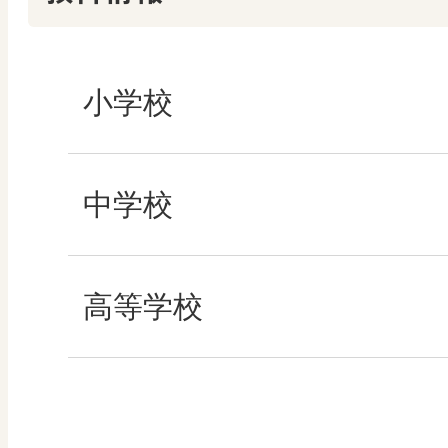
まなびとプラス
まなびとプラス
ABCシリーズ
小学校
その他の教育資料
社会
中学校
算数
社会 地理
高等学校
図画工作
社会 歴史
美術／工芸