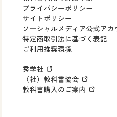
プライバシーポリシー
採用情報
サイトポリシー
小・中学校 社会
ソーシャルメディア公式アカ
社会科NAVI
特定商取引法に基づく表記
FAQ・お問い合わせ
ご利用推奨環境
マンガでわかる社会科授
秀学社
社会科NAVIプラス
お知らせ・更新情報
（社）教科書協会
教科書購入のご案内
算数・中学校 数学
ROOT
全