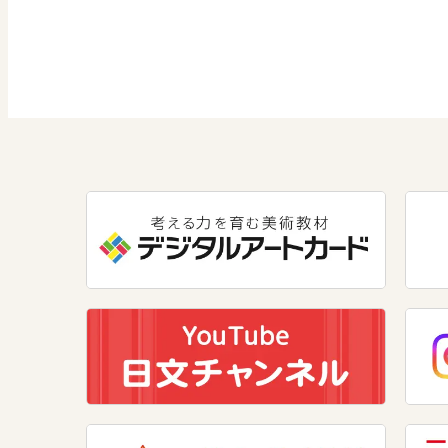
社会 公民
道徳
情報
数学
美術
道徳