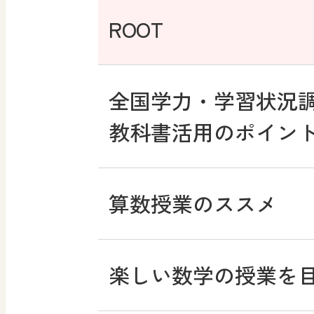
まなびとプラス
高校教科書×美術館
マンガでわかる社会
ROOT
どうする？とくだ先生
―マンガで考える道
ABCシリーズ
社会科NAVIプラス
全国学力・学習状況
つなぐ つながる ICT
教科書活用のポイン
ABCシリーズ
その他の教育資料
ABCシリーズ
算数授業のススメ
その他の教育資料
その他の教育資料
まなびとプラス
楽しい数学の授業を
まなびとプラス