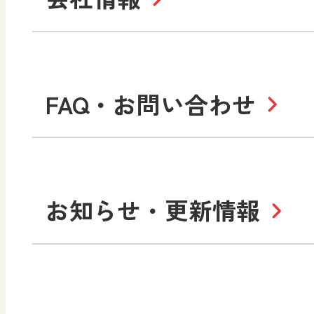
学び！と地理
学
形 forme
一般図書
文
教科書・指導書等の訂正
学び！と人権
学
高等学校
十人虹色〜「違う」の楽
大学・短大テキスト
児童・生徒のための
私たちの志 ―
ロ
FAQ・お問い合わせ
学習支援コンテンツ
学び！とESD
学び
美術／工芸
情報
図工のみかた
高
Purpose
学び！とICT
社長メッセージ
日
お知らせ・更新情報
会社概要
沿
小・中学校 道徳
使ってみよう！
ずがこうさくの教科書
日文の社会貢献活動
どうとくのひろば
図画工作科でのICT活用ア
日本文教出版株式会社行
どうする？とくだ先生！