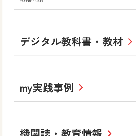
教科書・教材
小学校
デジタル教科書・教材
社会
算数
道徳
令和6年度版小学校・
my実践事例
令和7年度版中学校 デジ
中学校
サポートサイト
社会 地理
社会 歴史
令和3年度版中学校 デジ
小学校
機関誌・教育情報