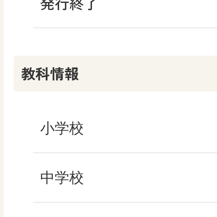
発行終了
情報科プラス
つなぐ つながる ICT
その他の教育資料
その他の教育資料
教科情報
小学校
社会
中学校