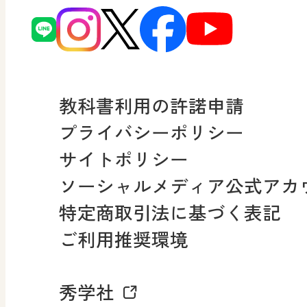
ーマンガで考える道徳教
読み物プラス
次世代育成支援行動計画
どうする？とくだ先生！2
連載終了
個人番号および特定個人
ーマンガで考える道徳教
教科書利用の許諾申請
適正な取扱いに関する基
プライバシーポリシー
採用情報
サイトポリシー
小・中学校 社会
ソーシャルメディア公式アカ
社会科NAVI
特定商取引法に基づく表記
FAQ・お問い合わせ
ご利用推奨環境
マンガでわかる社会科授
秀学社
社会科NAVIプラス
お知らせ・更新情報