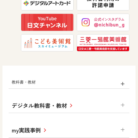
美術
道徳
教科書・教材
小学校
デジタル教科書・教材
社会
算数
図画工作
道徳
令和6年度版小学校・
my実践事例
令和7年度版中学校 デジタル教科書