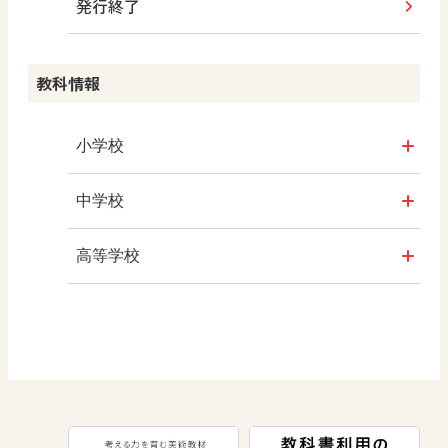
発行終了
その他の教育資料
ABCシリーズ
情報科プラス
つなぐ つながる ICT
算数授業のススメ
その他の教育資料
まなびとプラス
その他の教育資料
その他の教育資料
その他の教育資料
教科情報
楽しい数学の授業を目指して
まなびとプラス
まなびとプラス
ABCシリーズ
小学校
その他の教育資料
社会
中学校
算数
社会 地理
高等学校
図画工作
社会 歴史
美術／工芸
道徳
社会 公民
情報
数学