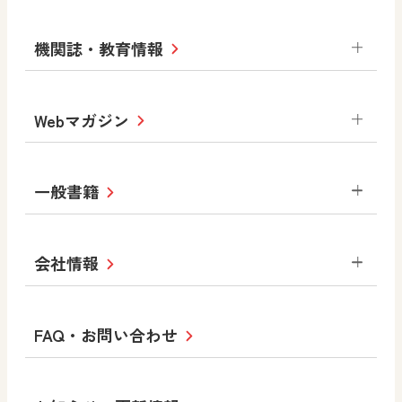
中学校
サポートサイト
小学校
令和3年度版中学校 デジタル教科書・
社会 地理
社会 歴史
社会 公民
機関誌・教育情報
教材サポートサイト
書写（国語）
社会
算数
数学
美術
道徳
デジタルアートカード
生活
総合
図画工作
教科全般
Webマガジン
高等学校
色彩入門
道徳
体育
教育情報
MOVE
美術／工芸
情報
ABCシリーズ
その他の教育資料
まなびと
中学校
一般書籍
拡大教科書
ICT活用集
まなびとプラス
学び！と美術
学び！と道徳
社会 地理
社会 歴史
社会 公民
セミナー情報
研究会情報
学び！と道徳2
学び！と社会2
美術
道徳
指導用図書
教材・副読本
図画工作・美術
会社情報
お役立ちツール
学び！と地理
学び！と公民
一般図書
文科省刊行物
形 forme
高等学校
教科書・指導書等の訂正のご案内
学び！と人権
学び！と共生社会
大学・短大テキスト
十人虹色〜「違う」の楽しみかた〜
私たちの志 ―
ロゴマークについて
FAQ・お問い合わせ
美術／工芸
情報
児童・生徒のための
学び！とESD
学び！とPBL
Purpose
図工のみかた
高校教科書×美術館
学習支援コンテンツ
学び！とICT
社長メッセージ
日文の取り組み
小・中学校 道徳