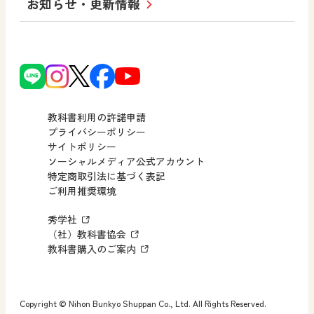
お知らせ・更新情報
会社概要
沿革
使ってみよう！
どうとくのひろば
日文の社会貢献活動
ずがこうさくの教科書
どうする？とくだ先生！
日本文教出版株式会社行動計画
図画工作科でのICT活用アイデア
ーマンガで考える道徳教育
次世代育成支援行動計画
読み物プラス
どうする？とくだ先生！2
個人番号および特定個人情報の
連載終了
ーマンガで考える道徳教育
教科書利用の許諾申請
適正な取扱いに関する基本方針
プライバシーポリシー
サイトポリシー
小・中学校 社会
採用情報
ソーシャルメディア公式アカウント
特定商取引法に基づく表記
社会科NAVI
ご利用推奨環境
FAQ・お問い合わせ
マンガでわかる社会科授業！
秀学社
社会科NAVIプラス
お知らせ・更新情報
（社）教科書協会
教科書購入のご案内
算数・中学校 数学
ROOT
Copyright © Nihon Bunkyo Shuppan Co., Ltd. All Rights Reserved.