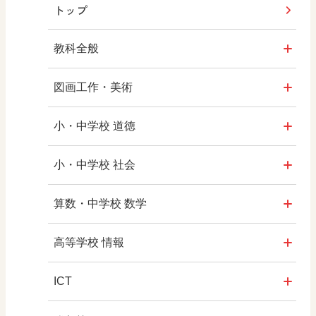
トップ
教科全般
教育情報
図画工作・美術
MOVE
形 forme
小・中学校 道徳
ABCシリーズ
十人虹色 ～「違う」の楽しみかた～
どうとくのひろば
小・中学校 社会
その他の教育資料
図工のみかた
どうする？とくだ先生！
社会科NAVI
算数・中学校 数学
―マンガで考える道徳教育
まなびとプラス
高校教科書×美術館
マンガでわかる社会科授業！
ROOT
高等学校 情報
どうする？とくだ先生！2
―マンガで考える道徳教育
つなぐ つながる ICT
ABCシリーズ
社会科NAVIプラス
全国学力・学習状況調査
ICT・Education
ICT
教科書活用のポイント
ABCシリーズ