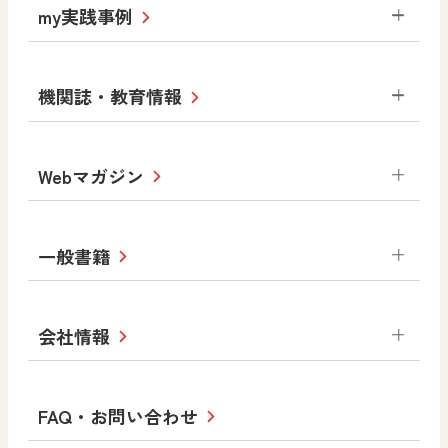
令和6年度版小学校・
my実践事例
令和7年度版中学校 デジタル教科書
中学校
サポートサイト
小学校
令和3年度版中学校 デジタル教科書・
社会 地理
社会 歴史
社会 公民
機関誌・教育情報
教材サポートサイト
書写（国語）
社会
算数
数学
美術
道徳
デジタルアートカード
生活
総合
図画工作
教科全般
Webマガジン
高等学校
色彩入門
道徳
体育
教育情報
MOVE
美術／工芸
情報
ABCシリーズ
その他の教育資料
まなびと
中学校
一般書籍
拡大教科書
ICT活用集
まなびとプラス
学び！と美術
学び！と道徳
社会 地理
社会 歴史
社会 公民
セミナー情報
研究会情報
学び！と道徳2
学び！と社会2
美術
道徳
指導用図書
教材・副読本
図画工作・美術
会社情報
お役立ちツール
学び！と地理
学び！と公民
一般図書
文科省刊行物
形 forme
高等学校
教科書・指導書等の訂正のご案内
学び！と人権
学び！と共生社会
大学・短大テキスト
十人虹色〜「違う」の楽しみかた〜
私たちの志 ―
ロゴマークについて
FAQ・お問い合わせ
美術／工芸
情報
児童・生徒のための
学び！とESD
学び！とPBL
Purpose
図工のみかた
高校教科書×美術館
学習支援コンテンツ