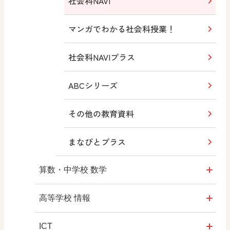
その他の教育資料
図工のみかた
どうする？とくだ先生！
社会科NAVI
―マンガで考える道徳教育
まなびとプラス
高校教科書×美術館
マンガでわかる社会科授業！
どうする？とくだ先生！2
―マンガで考える道徳教育
つなぐ つながる ICT
ABCシリーズ
社会科NAVIプラス
ABCシリーズ
その他の教育資料
ABCシリーズ
その他の教育資料
まなびとプラス
その他の教育資料
まなびとプラス
まなびとプラス
算数・中学校 数学
ROOT
高等学校 情報
全国学力・学習状況調査
ICT・Education
ICT