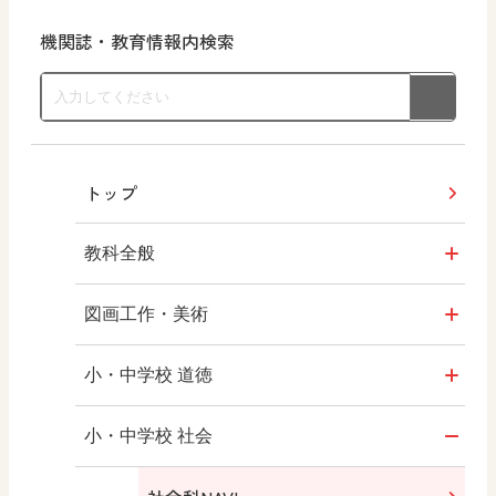
機関誌・教育情報内検索
トップ
教科全般
教育情報
図画工作・美術
MOVE
形 forme
小・中学校 道徳
ABCシリーズ
十人虹色 ～「違う」の楽しみかた～
どうとくのひろば
小・中学校 社会