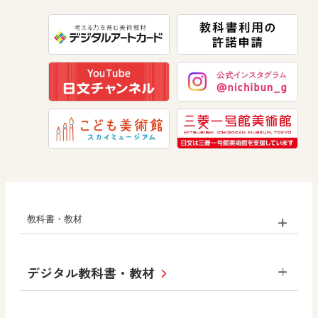
数学
美術
道徳
教科書・教材
小学校
デジタル教科書・教材
社会
算数
図画工作
道徳