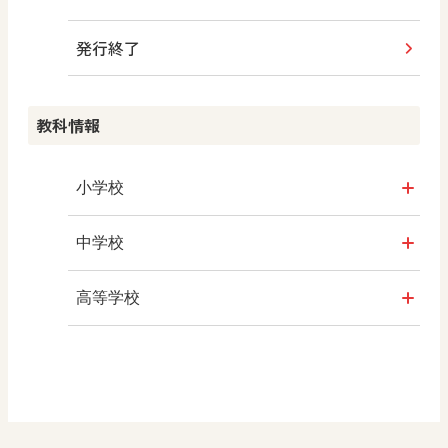
教科書活用のポイント
発行終了
情報科プラス
つなぐ つながる ICT
算数授業のススメ
その他の教育資料
その他の教育資料
教科情報
楽しい数学の授業を目指して
ABCシリーズ
小学校
その他の教育資料
社会
中学校
算数
社会 地理
高等学校
図画工作
社会 歴史
美術／工芸
道徳
社会 公民
情報