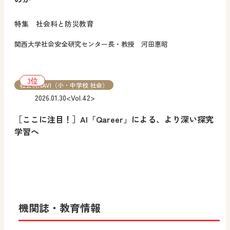
特集 社会科と防災教育
関西大学社会安全研究センター長・教授 河田惠昭
社会科NAVI（小・中学校 社会）
2026.01.30
<Vol.42>
［ここに注目！］AI「Qareer」による、より深い探究
学習へ
機関誌・教育情報