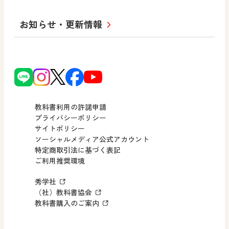
学び！とICT
社長メッセージ
日文の取り組み
小・中学校 道徳
お知らせ・更新情報
会社概要
沿革
使ってみよう！
どうとくのひろば
日文の社会貢献活動
ずがこうさくの教科書
どうする？とくだ先生！
日本文教出版株式会社行動計画
図画工作科でのICT活用アイデア
ーマンガで考える道徳教育
次世代育成支援行動計画
読み物プラス
どうする？とくだ先生！2
個人番号および特定個人情報の
連載終了
ーマンガで考える道徳教育
教科書利用の許諾申請
適正な取扱いに関する基本方針
プライバシーポリシー
サイトポリシー
小・中学校 社会
採用情報
ソーシャルメディア公式アカウント
特定商取引法に基づく表記
社会科NAVI
ご利用推奨環境
FAQ・お問い合わせ
マンガでわかる社会科授業！
秀学社
社会科NAVIプラス
お知らせ・更新情報
（社）教科書協会
教科書購入のご案内
算数・中学校 数学