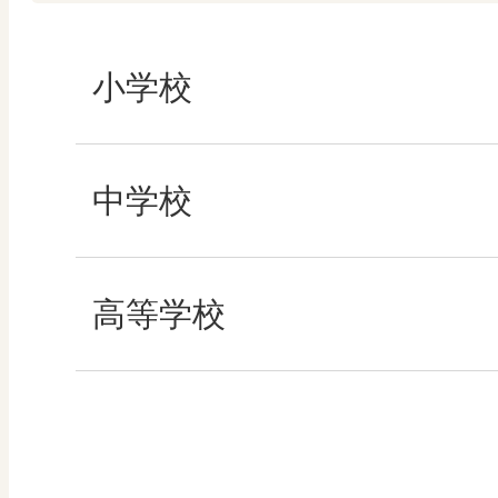
小学校
社会
中学校
算数
社会 地理
高等学校
図画工作
社会 歴史
美術／工芸