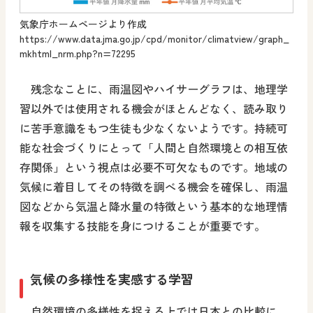
気象庁ホームページより作成
https://www.data.jma.go.jp/cpd/monitor/climatview/graph_
mkhtml_nrm.php?n=72295
残念なことに、雨温図やハイサーグラフは、地理学
習以外では使用される機会がほとんどなく、読み取り
に苦手意識をもつ生徒も少なくないようです。持続可
能な社会づくりにとって「人間と自然環境との相互依
存関係」という視点は必要不可欠なものです。地域の
気候に着目してその特徴を調べる機会を確保し、雨温
図などから気温と降水量の特徴という基本的な地理情
報を収集する技能を身につけることが重要です。
気候の多様性を実感する学習
自然環境の多様性を捉える上では日本との比較に