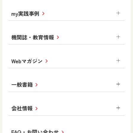
道徳
令和6年度版小学校・
my実践事例
令和7年度版中学校 デジタル教科書
中学校
サポートサイト
小学校
令和3年度版中学校 デジタル教科書・
社会 地理
社会 歴史
社会 公民
機関誌・教育情報
教材サポートサイト
書写（国語）
社会
算数
数学
美術
道徳
デジタルアートカード
生活
総合
図画工作
教科全般
Webマガジン
高等学校
色彩入門
道徳
体育
教育情報
MOVE
美術／工芸
情報
ABCシリーズ
その他の教育資料
まなびと
中学校
一般書籍
拡大教科書
ICT活用集
まなびとプラス
学び！と美術
学び！と道徳
社会 地理
社会 歴史
社会 公民
セミナー情報
研究会情報
学び！と道徳2
学び！と社会2
美術
道徳
指導用図書
教材・副読本
図画工作・美術
会社情報
お役立ちツール
学び！と地理
学び！と公民
一般図書
文科省刊行物
形 forme
高等学校
教科書・指導書等の訂正のご案内
学び！と人権
学び！と共生社会
大学・短大テキスト
十人虹色〜「違う」の楽しみかた〜
私たちの志 ―
ロゴマークについて
FAQ・お問い合わせ
美術／工芸
情報
児童・生徒のための