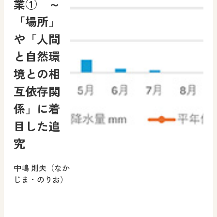
業① ～
「場所」
や「人間
と自然環
境との相
互依存関
係」に着
目した追
究
中嶋 則夫（なか
じま・のりお）