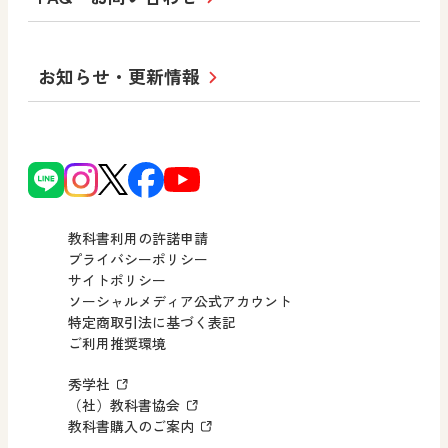
学び！とESD
学び！とPBL
Purpose
図工のみかた
高校教科書×美術館
学習支援コンテンツ
学び！とICT
社長メッセージ
日文の取り組み
小・中学校 道徳
お知らせ・更新情報
会社概要
沿革
使ってみよう！
どうとくのひろば
日文の社会貢献活動
ずがこうさくの教科書
どうする？とくだ先生！
日本文教出版株式会社行動計画
図画工作科でのICT活用アイデア
ーマンガで考える道徳教育
次世代育成支援行動計画
読み物プラス
どうする？とくだ先生！2
個人番号および特定個人情報の
連載終了
ーマンガで考える道徳教育
教科書利用の許諾申請
適正な取扱いに関する基本方針
プライバシーポリシー
サイトポリシー
小・中学校 社会
採用情報
ソーシャルメディア公式アカウント
特定商取引法に基づく表記
社会科NAVI
ご利用推奨環境
FAQ・お問い合わせ
マンガでわかる社会科授業！
秀学社
社会科NAVIプラス
お知らせ・更新情報
（社）教科書協会
教科書購入のご案内
算数・中学校 数学