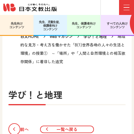
Menu
メインコンテンツへ移動
先生、児童生徒、
先生向け
先生、保護者向け
すべての人向け
保護者向け
コンテンツ
コンテンツ
コンテンツ
コンテンツ
日文HOME
Webマガジン
学び！と地理
地理
的な見方・考え方を働かせた「B(1)世界各地の人々の生活と
環境」の授業① ～「場所」や「人間と自然環境との相互依
存関係」に着目した追究
学び！と地理
前へ
一覧へ戻る