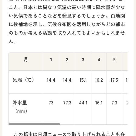
こと、日本とは異なり気温の高い時期に降水量が少な
い気候であることなどを発見するでしょうか。白地図
に候補地を示し、気候分布図を活用しながらどの都市
のものか考える活動を取り入れてもよいかもしれませ
ん。
月
1
2
3
4
5
6
気温（℃）
14.4
14.4
15.1
16.2
17.5
19.1
降水量
73
77.3
44.1
16.1
7.3
2.3
（mm）
この都市は日頃ニュースで取り上げられることも多