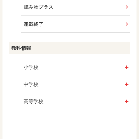
読み物プラス
連載終了
教科情報
小学校
社会
中学校
算数
社会 地理
高等学校
図画工作
社会 歴史
美術／工芸
道徳
社会 公民
情報