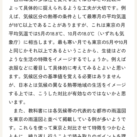
よって具体的に捉えられるような工夫が大切です。例
えば、気候区分の熱帯の条件として最寒月の平均気温
が18℃以上であることがありますが、これは東京の月
平均気温では5月の18.8℃、10月の18.0℃（いずれも気
象庁）に相当します。最も寒い月でも東京の5月や10月
と同じかそれ以上であるということから、生徒はどの
ような生活の特徴をイメージするでしょうか。例えば
衣服などに着目して具体的に考えてみるとよいと思い
ます。気候区分の基準値を覚える必要はありません
が、日本とは気候の異なる熱帯地域の生活をイメージ
する上では、こうした対比が有効なのではないかと思
います。
また、教科書には各気候帯の代表的な都市の雨温図
を東京の雨温図と並べて掲載している例が多いようで
す。これらを使って東京と対比させて特徴をつかむと
ともに、繰り返し行うことで読み取りのポイントを理