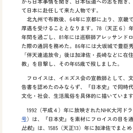
から日本事情を聞き、日本伝道への志を抱き、1
て日本に赴任して来た人物です。
北九州で布教後、64年に京都に上り、京畿で
厚遇を受けることとなります。78（天正６）
年間を過ごし、81年には巡察師アレッサンド
た際の通詞を務めた。86年には大坂城で豊臣
「伴天連追放令」後は加津佐・長崎などに在住し
教」を目撃し、その年65歳で歿しました。
フロイスは、イエズス会の宣教師として、文
告書を認めたのみならず、『日本史』で同時
文化・社会、生活風俗を具体的に描いていま
1992（平成４）年に放映されたNHK大河ド
号
）は、『日本史』を素材にフロイスの目を
比較
』は、1585（天正13）年に加津佐でま