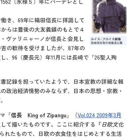
562（永禄５）年にパーデレとし
働き、69年に織田信長に拝謁して
年からは豊後の大友義鎮のもとで４
ロ・ヴァリニャーノが信長と会見し
秀吉の歓待を受けましたが、87年の
、96（慶長元）年11月には長崎で「26聖人殉
書記録を担っていたようで、日本宣教の詳細な報
代の政治経済情勢のみならず、日本の思想・宗教・
す。
ラマ「
信長
King of Zipangu
」（
Vol.024 2009年3月
通して描いたものです。ここに紹介する『
日欧文化
とめられたもので、日欧の衣食住をはじめとする生活