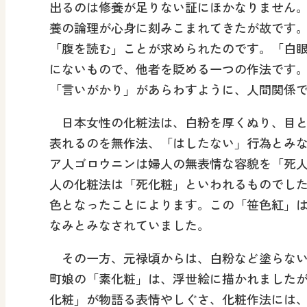
出るのは修養が足りない証にほかなりません
養の論理が心身に刻みこまれてきたが故です
「腹を読む」ことが求められたのです。「白
にないもので、他者を貶める一つの作法です
「言いがかり」があらわすように、人間関係
日本女性の化粧法は、白粉を厚くぬり、目と
表れるのを無作法、「はしたない」行為とみ
ア人ゴロウニンは婦人の無表情な容貌を「死
人の化粧法は「死化粧」といわれるものでし
色となったことによります。この「笹色紅」
なみとみなされていました。
その一方、元禄頃からは、白粉など塗らない
町娘の「素化粧」は、浮世絵に描かれました
化粧」が物語る表情やしぐさ、化粧作法には