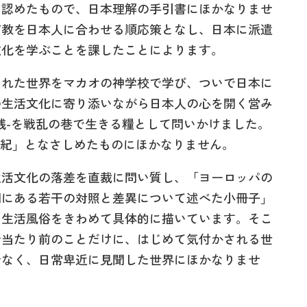
に認めたもので、日本理解の手引書にほかなりませ
布教を日本人に合わせる順応策となし、日本に派遣
文化を学ぶことを課したことによります。
れた世界をマカオの神学校で学び、ついで日本に
の生活文化に寄り添いながら日本人の心を開く営み
践-を戦乱の巷で生きる糧として問いかけました。
世紀」となさしめたものにほかなりません。
活文化の落差を直裁に問い質し、「ヨーロッパの
間にある若干の対照と差異について述べた小冊子」
な生活風俗をきわめて具体的に描いています。そこ
で当たり前のことだけに、はじめて気付かされる世
でなく、日常卑近に見聞した世界にほかなりませ