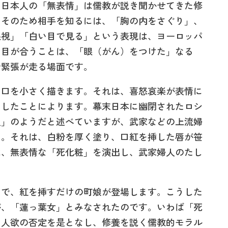
。日本人の「無表情」は儒教が説き聞かせてきた修
。そのため相手を知るには、「胸の内をさぐり」、
眼視」「白い目で見る」という表現は、ヨーロッパ
。目が合うことは、「眼（がん）をつけた」なる
で緊張が走る場面です。
口を小さく描きます。それは、喜怒哀楽が表情に
なしたことによります。幕末日本に幽閉されたロシ
人」のようだと述べていますが、武家などの上流婦
た。それは、白粉を厚く塗り、口紅を挿した唇が笹
は、無表情な「死化粧」を演出し、武家婦人のたし
で、紅を挿すだけの町娘が登場します。こうした
が、「蓮っ葉女」とみなされたのです。いわば「死
、人欲の否定を是となし、修養を説く儒教的モラル