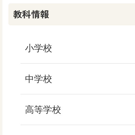
教科情報
社会
小学校
学び！と社会2
社会
中学校
学び！と地理
算数
社会 地理
高等学校
学び！と公民