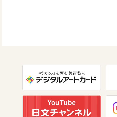
図画工作
社会 歴史
美術／工芸
学び！と人権
社会 公民
道徳
情報
教科横断
数学
学び！と共生社会
美術
学び！とESD
道徳
学び！とPBL