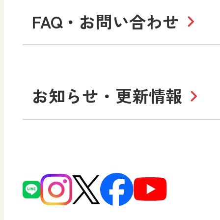
大学・短大テキスト
児童・生徒のための
私たちの志 ―
ロ
FAQ・お問い合わせ
学習支援コンテンツ
学び！とESD
学び
美術／工芸
情報
図工のみかた
高
Purpose
学び！とICT
社長メッセージ
日
お知らせ・更新情報
会社概要
沿
小・中学校 道徳
使ってみよう！
ずがこうさくの教科書
日文の社会貢献活動
どうとくのひろば
図画工作科でのICT活用ア
日本文教出版株式会社行
どうする？とくだ先生！
ーマンガで考える道徳教
読み物プラス
次世代育成支援行動計画
どうする？とくだ先生！2