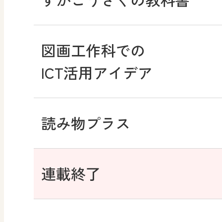
学び！と美術
図画工作科での
ICT活用アイデア
道徳
読み物プラス
学び！と道徳
連載終了
学び！と道徳2