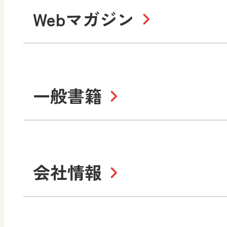
教科全般
高等学校
Webマガジン
色彩入門
生活
総合
教育情報
MO
美術／工芸
情報
道徳
体育
ABCシリーズ
そ
まなびと
一般書籍
拡大教科書
IC
中学校
まなびとプラス
学び！と美術
学
セミナー情報
研
社会 地理
社会 歴史
学び！と道徳2
学
図画工作・美術
指導用図書
教
お役立ちツール
美術
道徳
会社情報
学び！と地理
学
形 forme
一般図書
文
教科書・指導書等の訂正
学び！と人権
学
高等学校
十人虹色〜「違う」の楽