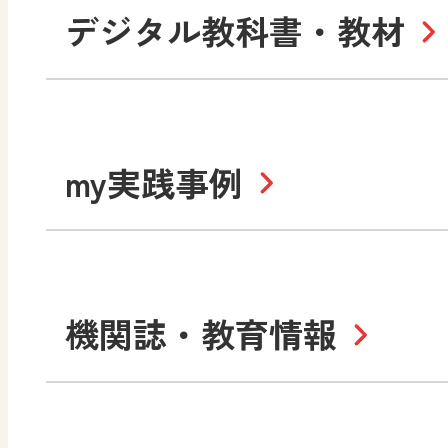
小学校
デジタル教科書・教材
社会
算数
道徳
令和6年度版小学校・
my実践事例
令和7年度版中学校 デジ
中学校
サポートサイト
社会 地理
社会 歴史
令和3年度版中学校 デジ
小学校
機関誌・教育情報
教材サポートサイト
数学
美術
書写（国語）
社会
デジタルアートカード