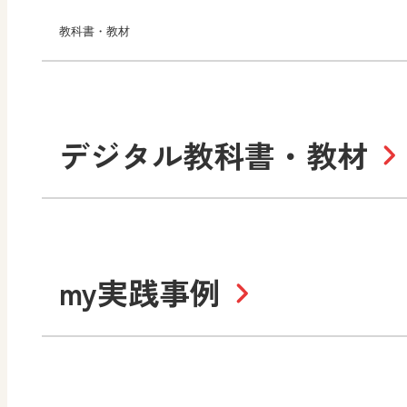
教科書・教材
小学校
デジタル教科書・教材
社会
算数
道徳
令和6年度版小学校・
my実践事例
令和7年度版中学校 デジ
中学校
サポートサイト
社会 地理
社会 歴史
令和3年度版中学校 デジ