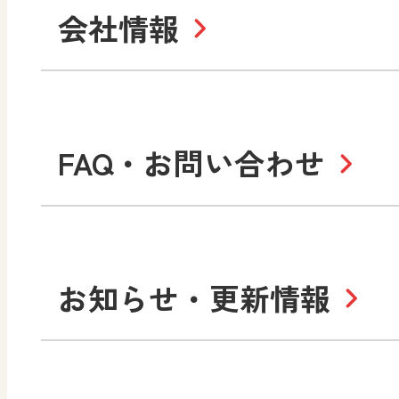
図画工作・美術
指導用図書
教
お役立ちツール
美術
道徳
会社情報
学び！と地理
学
形 forme
一般図書
文
教科書・指導書等の訂正
学び！と人権
学
高等学校
十人虹色〜「違う」の楽
大学・短大テキスト
児童・生徒のための
私たちの志 ―
ロ
FAQ・お問い合わせ
学習支援コンテンツ
学び！とESD
学び
美術／工芸
情報
図工のみかた
高
Purpose
学び！とICT
社長メッセージ
日
お知らせ・更新情報
会社概要
沿
小・中学校 道徳
使ってみよう！
ずがこうさくの教科書
日文の社会貢献活動
どうとくのひろば