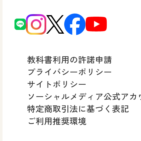
図画工作科でのICT活用ア
日本文教出版株式会社行
どうする？とくだ先生！
ーマンガで考える道徳教
読み物プラス
次世代育成支援行動計画
どうする？とくだ先生！2
連載終了
個人番号および特定個人
ーマンガで考える道徳教
教科書利用の許諾申請
適正な取扱いに関する基
プライバシーポリシー
採用情報
サイトポリシー
小・中学校 社会
ソーシャルメディア公式アカ
社会科NAVI
特定商取引法に基づく表記
FAQ・お問い合わせ
ご利用推奨環境
マンガでわかる社会科授