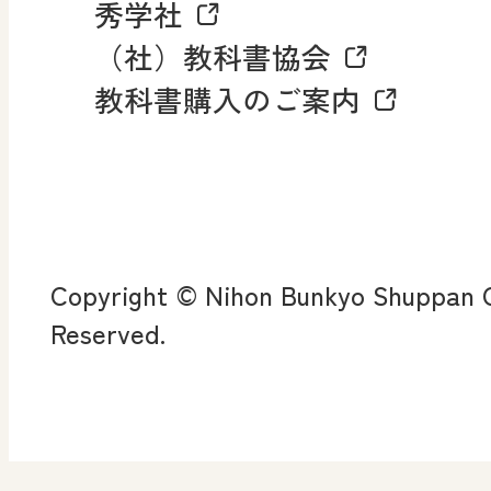
秀学社
社会科NAVIプラス
お知らせ・更新情報
（社）教科書協会
教科書購入のご案内
算数・中学校 数学
ROOT
全
査
Copyright © Nihon Bunkyo Shuppan Co
ン
Reserved.
算数授業のススメ
楽しい数学の授業を目
指して