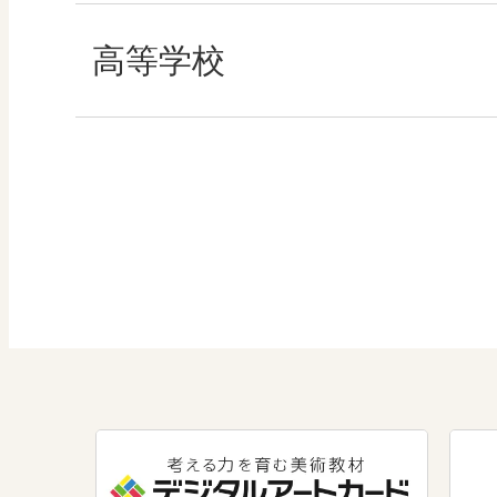
算数
社会 地理
高等学校
図画工作
社会 歴史
美術／工芸
社会 公民
道徳
情報
数学