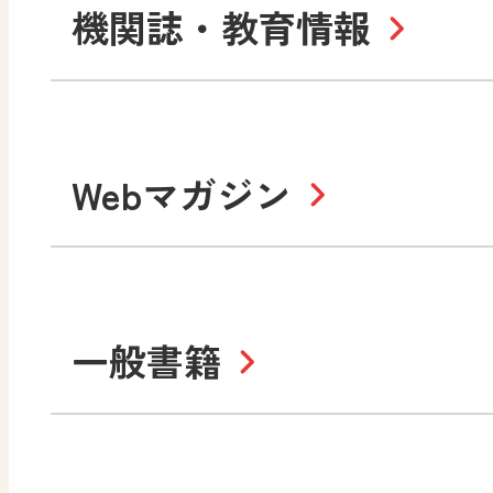
小学校
機関誌・教育情報
教材サポートサイト
数学
美術
書写（国語）
社会
デジタルアートカード
教科全般
高等学校
Webマガジン
色彩入門
生活
総合
教育情報
MO
美術／工芸
情報
道徳
体育
ABCシリーズ
そ
まなびと
一般書籍
拡大教科書
IC
中学校
まなびとプラス
学び！と美術
学
セミナー情報
研
社会 地理
社会 歴史
学び！と道徳2
学