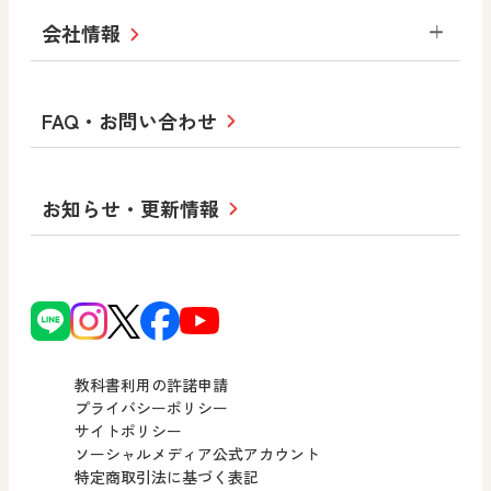
セミナー情報
研究会情報
学び！と道徳2
学び！と社会2
美術
道徳
指導用図書
教材・副読本
図画工作・美術
会社情報
お役立ちツール
学び！と地理
学び！と公民
一般図書
文科省刊行物
形 forme
高等学校
教科書・指導書等の訂正のご案内
学び！と人権
学び！と共生社会
大学・短大テキスト
十人虹色〜「違う」の楽しみかた〜
私たちの志 ―
ロゴマークについて
FAQ・お問い合わせ
美術／工芸
情報
児童・生徒のための
学び！とESD
学び！とPBL
Purpose
図工のみかた
高校教科書×美術館
学習支援コンテンツ
学び！とICT
社長メッセージ
日文の取り組み
小・中学校 道徳
お知らせ・更新情報
会社概要
沿革
使ってみよう！
どうとくのひろば
日文の社会貢献活動
ずがこうさくの教科書
どうする？とくだ先生！
日本文教出版株式会社行動計画
図画工作科でのICT活用アイデア
ーマンガで考える道徳教育
次世代育成支援行動計画
読み物プラス
どうする？とくだ先生！2
個人番号および特定個人情報の
連載終了
ーマンガで考える道徳教育
教科書利用の許諾申請
適正な取扱いに関する基本方針
プライバシーポリシー
サイトポリシー
小・中学校 社会
採用情報
ソーシャルメディア公式アカウント
特定商取引法に基づく表記
社会科NAVI