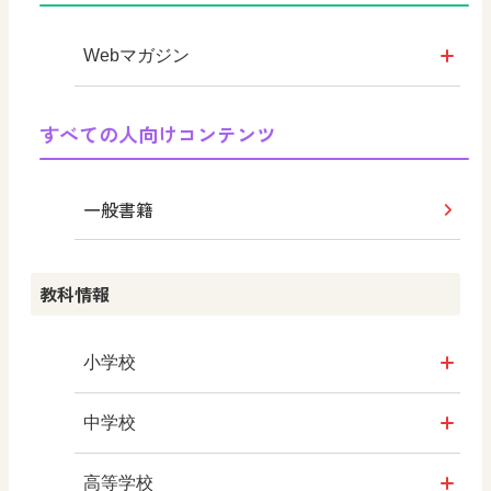
日文オリジナルイラスト集
つなぐ つながる ICT
Webマガジン
まなびとプラス
学び！と地理
すべての人向けコンテンツ
学び！と共生社会
一般書籍
学び！とESD
教科情報
学び！とPBL
学び！とICT
小学校
社会
中学校
算数
社会 地理
高等学校