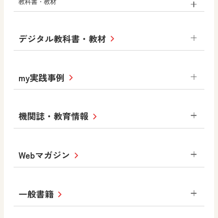
教科書・教材
小学校
デジタル教科書・教材
社会
算数
図画工作
道徳
令和6年度版小学校・
my実践事例
令和7年度版中学校 デジタル教科書
中学校
サポートサイト
小学校
令和3年度版中学校 デジタル教科書・
社会 地理
社会 歴史
社会 公民
機関誌・教育情報
教材サポートサイト
書写（国語）
社会
算数
数学
美術
道徳
デジタルアートカード
生活
総合
図画工作
教科全般
Webマガジン
高等学校
色彩入門
道徳
体育
教育情報
MOVE
美術／工芸
情報
ABCシリーズ
その他の教育資料
まなびと
中学校
一般書籍
拡大教科書
ICT活用集
まなびとプラス
学び！と美術
学び！と道徳
社会 地理
社会 歴史
社会 公民