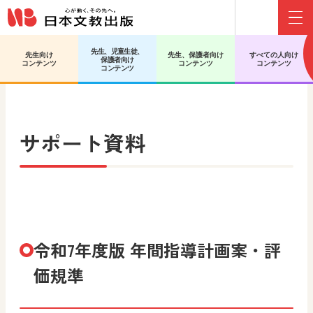
Menu
先生、児童生徒、
先生向け
先生、保護者向け
すべての人向け
保護者向け
日文HOME
中学校 社会 地理
サポート資料
コンテンツ
コンテンツ
コンテンツ
コンテンツ
サポート資料
令和7年度版 年間指導計画案・評
価規準