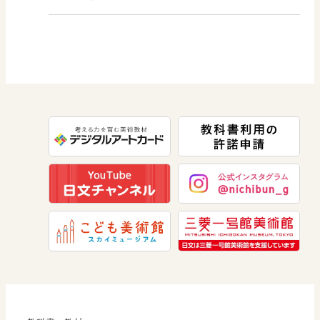
図画工作
社会 歴史
美術／工芸
道徳
社会 公民
情報
数学
美術
道徳