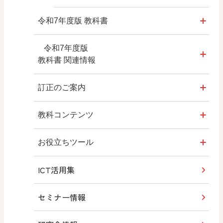
令和7年度版 教科書
教科書のご案内
令和7年度版
教科書 関連情報
日文が大切にしていること
教師用指導書
訂正のご案内
内容解説動画
拡大教科書
令和7年度版 教科書
教科コンテンツ
内容解説資料
デジタル教科書・教材
Q&A質問投稿フォーム
お役立ちツール
内容解説資料（別冊）
ICT活用集
教科書QRコンテンツ
みんなの社会科フォトギャラリー
編修趣意書
セミナー情報
学習指導要領 新旧対照表
新しい授業のための