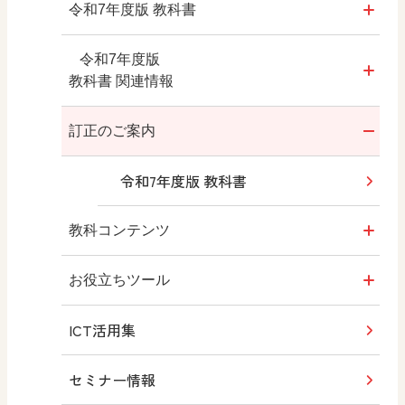
令和7年度版
令和7年度版 教科書
年間指導計画案・評価規準
教科書のご案内
令和7年度版
教科書 関連情報
日文が大切にしていること
教師用指導書
訂正のご案内
内容解説動画
拡大教科書
令和7年度版 教科書
内容解説資料
デジタル教科書・教材
教科コンテンツ
内容解説資料（別冊）
教科書QRコンテンツ
Q&A質問投稿フォーム
お役立ちツール
編修趣意書
ICT活用集
学習指導要領 新旧対照表
みんなの社会科フォトギャラリー
新しい授業のための
セミナー情報
『中学社会』教科書
ガイドブック