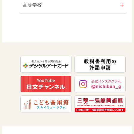
算数
社会 地理
高等学校
図画工作
社会 歴史
美術／工芸
道徳
社会 公民
情報
数学
美術
道徳