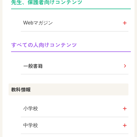
先生、保護者向けコンテンツ
教育情報
日文オリジナルイラスト集
つなぐ つながる ICT
Webマガジン
まなびとプラス
学び！と公民
すべての人向けコンテンツ
学び！と共生社会
一般書籍
学び！とESD
教科情報
学び！とPBL
学び！とICT
小学校
社会
中学校