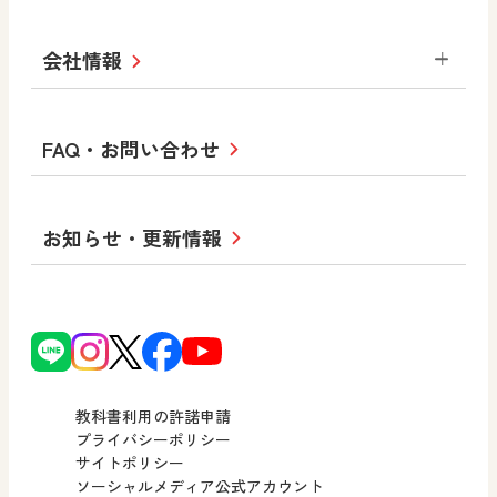
学び！と美術
学び！と道徳
社会 地理
社会 歴史
社会 公民
セミナー情報
研究会情報
学び！と道徳2
学び！と社会2
美術
道徳
指導用図書
教材・副読本
図画工作・美術
会社情報
お役立ちツール
学び！と地理
学び！と公民
一般図書
文科省刊行物
形 forme
高等学校
教科書・指導書等の訂正のご案内
学び！と人権
学び！と共生社会
大学・短大テキスト
十人虹色〜「違う」の楽しみかた〜
私たちの志 ―
ロゴマークについて
FAQ・お問い合わせ
美術／工芸
情報
児童・生徒のための
学び！とESD
学び！とPBL
Purpose
図工のみかた
高校教科書×美術館
学習支援コンテンツ
学び！とICT
社長メッセージ
日文の取り組み
小・中学校 道徳
お知らせ・更新情報
会社概要
沿革
使ってみよう！
どうとくのひろば
日文の社会貢献活動
ずがこうさくの教科書
どうする？とくだ先生！
日本文教出版株式会社行動計画
図画工作科でのICT活用アイデア
ーマンガで考える道徳教育
次世代育成支援行動計画
読み物プラス
どうする？とくだ先生！2
個人番号および特定個人情報の
連載終了
ーマンガで考える道徳教育
教科書利用の許諾申請
適正な取扱いに関する基本方針
プライバシーポリシー
サイトポリシー
小・中学校 社会
採用情報
ソーシャルメディア公式アカウント