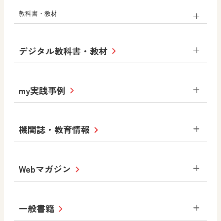
教科書・教材
小学校
デジタル教科書・教材
社会
算数
図画工作
道徳
令和6年度版小学校・
my実践事例
令和7年度版中学校 デジタル教科書
中学校
サポートサイト
小学校
令和3年度版中学校 デジタル教科書・
社会 地理
社会 歴史
社会 公民
機関誌・教育情報
教材サポートサイト
書写（国語）
社会
算数
数学
美術
道徳
デジタルアートカード
生活
総合
図画工作
教科全般
Webマガジン
高等学校
色彩入門
道徳
体育
教育情報
MOVE
美術／工芸
情報
ABCシリーズ
その他の教育資料
まなびと
中学校
一般書籍
拡大教科書
ICT活用集
まなびとプラス