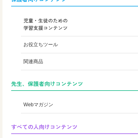
MOVE
その他の教育資料
児童・生徒のための
学習支援コンテンツ
高校教科書×美術館
お役立ちツール
教育情報
はいると
関連商品
つなぐ つながる ICT
KOMA KOMA×日文 EX
デジタルアートカード
先生、保護者向けコンテンツ
まなびとプラス
KOMA KOMA ×日文
色彩入門
Webマガジン
美術館リンク集
学び！と美術
すべての人向けコンテンツ