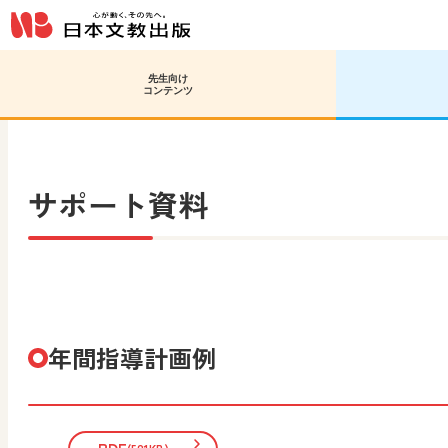
先生向け
日文HOME
高等学校 美術／工芸
高校生の美術1
コンテンツ
サポート資料
年間指導計画例