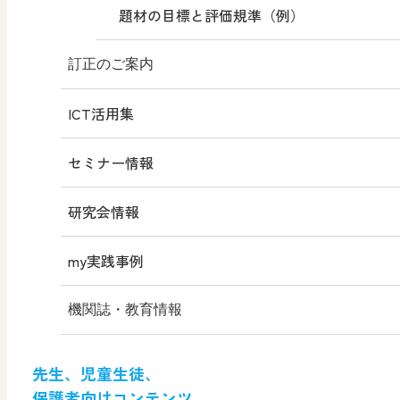
目次
学習指導要領 新旧対照表
題材の目標と評価規準（例）
高校生の美術2
（平成30年度版）
内容解説資料
訂正のご案内
高校生の美術3
ICT活用集
内容解説資料（別冊）
教科書
（令和6年度版）
セミナー情報
教科書検討の観点からみた特色
高校生の美術3
（平成31年度版）
研究会情報
工芸Ⅰ
my実践事例
工芸Ⅱ
機関誌・教育情報
形 forme
先生、児童生徒、
保護者向けコンテンツ