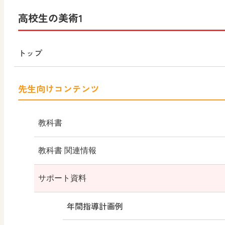
トップ
高校生の美術1
新・高校生の美術1
トップ
高校生の美術1
（令和4年度版）
先生向けコンテンツ
高校美術
教科書
高校生の美術1
（平成29年度版）
教科書のご案内
教科書 関連情報
新・高校生の美術2
教科書のポイント
教授資料
サポート資料
高校生の美術2
動画
教科書QRコンテンツ
年間指導計画例
（令和5年度版）