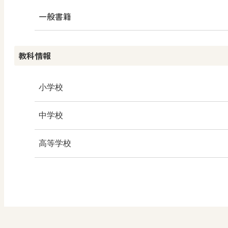
学び！と共生社会
一般書籍
学び！とESD
教科情報
学び！とPBL
学び！とICT
小学校
社会
中学校
算数
社会 地理
高等学校
図画工作
社会 歴史
美術／工芸
道徳
社会 公民
情報
数学