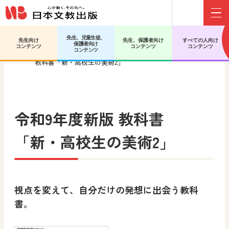
Menu
先生、児童生徒、
先生向け
先生、保護者向け
すべての人向け
保護者向け
日文HOME
高等学校 美術／工芸
令和9年度新版
コンテンツ
コンテンツ
コンテンツ
コンテンツ
教科書「新・高校生の美術2」
令和9年度新版 教科書
「新・高校生の美術2」
視点を変えて、自分だけの発想に出会う教科
書。