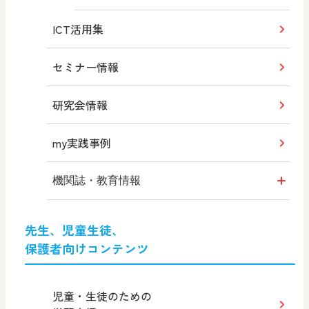
（平成30年度版）
ICT活用集
内容解説資料
高校生の美術3
セミナー情報
内容解説資料（別冊）
（令和6年度版）
研究会情報
教科書検討の観点からみた特色
高校生の美術3
（平成31年度版）
my実践事例
工芸Ⅰ
機関誌・教育情報
工芸Ⅱ
形 forme
先生、児童生徒、
保護者向けコンテンツ
MOVE
その他の教育資料
児童・生徒のための