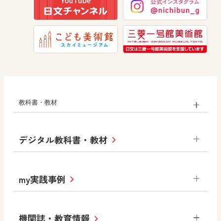
道徳
教科書・教材
小学校
デジタル教科書・教材
社会
算数
図画工作
道徳
令和6年度版小学校・
my実践事例
令和7年度版中学校 デジタル教科書
中学校
サポートサイト
小学校
令和3年度版中学校 デジタル教科書・
社会 地理
社会 歴史
社会 公民
機関誌・教育情報