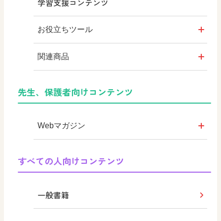
学習支援コンテンツ
高校教科書×美術館
お役立ちツール
教育情報
はいると
関連商品
つなぐ つながる ICT
KOMA KOMA×日文 EX
デジタルアートカード
先生、保護者向けコンテンツ
まなびとプラス
KOMA KOMA ×日文
色彩入門
Webマガジン
美術館リンク集
学び！と美術
すべての人向けコンテンツ
学び！と共生社会
一般書籍
学び！とESD