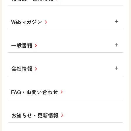
教材サポートサイト
書写（国語）
社会
算数
数学
美術
道徳
デジタルアートカード
生活
総合
図画工作
教科全般
Webマガジン
高等学校
色彩入門
道徳
体育
教育情報
MOVE
美術／工芸
情報
ABCシリーズ
その他の教育資料
まなびと
中学校
一般書籍
拡大教科書
ICT活用集
まなびとプラス
学び！と美術
学び！と道徳
社会 地理
社会 歴史
社会 公民
セミナー情報
研究会情報
学び！と道徳2
学び！と社会2
美術
道徳
指導用図書
教材・副読本
図画工作・美術
会社情報
お役立ちツール
学び！と地理
学び！と公民
一般図書
文科省刊行物
形 forme
高等学校
教科書・指導書等の訂正のご案内
学び！と人権
学び！と共生社会
大学・短大テキスト
十人虹色〜「違う」の楽しみかた〜
私たちの志 ―
ロゴマークについて
FAQ・お問い合わせ
美術／工芸
情報
児童・生徒のための
学び！とESD
学び！とPBL
Purpose
図工のみかた
高校教科書×美術館
学習支援コンテンツ
学び！とICT
社長メッセージ
日文の取り組み
小・中学校 道徳
お知らせ・更新情報
会社概要
沿革
使ってみよう！
どうとくのひろば
日文の社会貢献活動
ずがこうさくの教科書