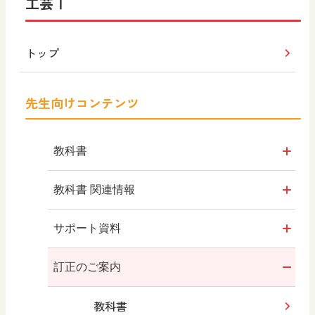
工芸Ⅰ
新・高校生の美術1
トップ
高校生の美術1
（令和4年度版）
先生向けコンテンツ
高校美術
教科書
高校生の美術1
（平成29年度版）
教科書のご案内
教科書 関連情報
新・高校生の美術2
教科書のポイント
教授資料
サポート資料
高校生の美術2
動画
教科書QRコンテンツ
年間指導計画例
訂正のご案内
（令和5年度版）
目次
学習指導要領 新旧対照表
教科書
高校生の美術2