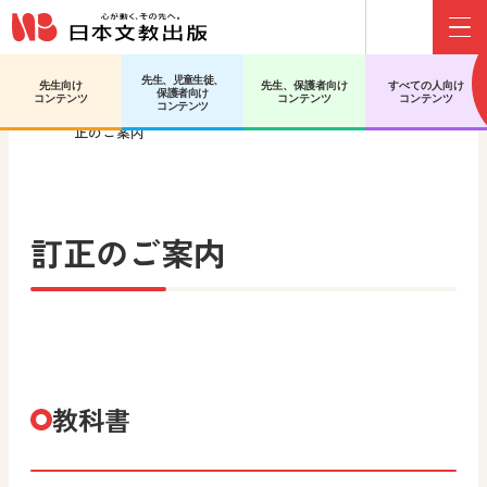
Menu
先生、児童生徒、
先生向け
先生、保護者向け
すべての人向け
保護者向け
日文HOME
高等学校 美術／工芸
工芸Ⅰ
訂
コンテンツ
コンテンツ
コンテンツ
コンテンツ
正のご案内
訂正のご案内
教科書