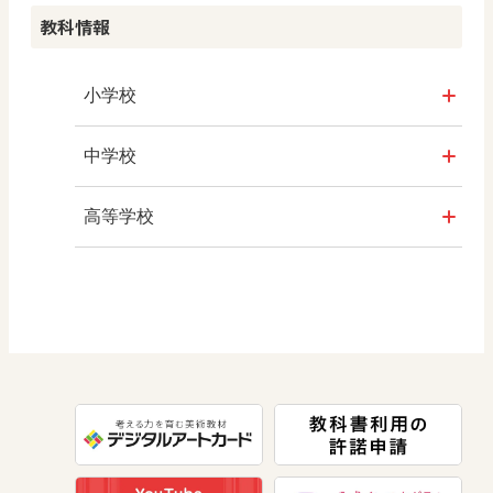
教科情報
学び！とPBL
学び！とICT
小学校
社会
中学校
算数
社会 地理
高等学校
図画工作
社会 歴史
美術／工芸
道徳
社会 公民
情報
数学
美術