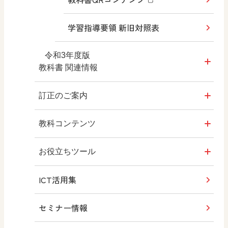
編修趣意書
学習指導要領 新旧対照表
新しい授業のための
『中学社会』教科書
令和3年度版
ガイドブック
教科書 関連情報
教科書
訂正のご案内
教師用指導書
令和7年度版 教科書
教科コンテンツ
拡大教科書
令和3年度版 教科書
Q&A質問投稿フォーム
お役立ちツール
ICT活用集
デジタル教科書・教材
令和3年度版 教師用指導書
みんなの社会科フォトギャラリー
セミナー情報
教科書QRコンテンツ