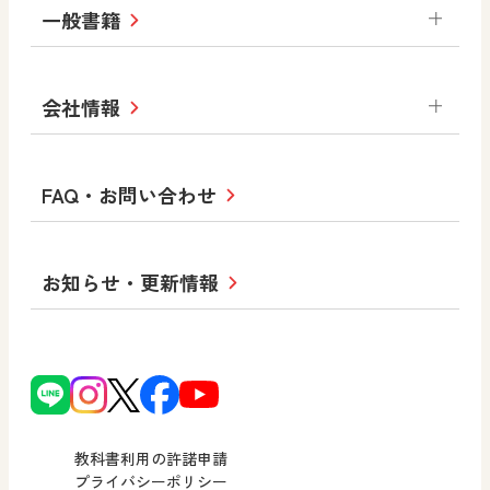
ABCシリーズ
その他の教育資料
まなびと
中学校
一般書籍
拡大教科書
ICT活用集
まなびとプラス
学び！と美術
学び！と道徳
社会 地理
社会 歴史
社会 公民
セミナー情報
研究会情報
学び！と道徳2
学び！と社会2
美術
道徳
指導用図書
教材・副読本
図画工作・美術
会社情報
お役立ちツール
学び！と地理
学び！と公民
一般図書
文科省刊行物
形 forme
高等学校
教科書・指導書等の訂正のご案内
学び！と人権
学び！と共生社会
大学・短大テキスト
十人虹色〜「違う」の楽しみかた〜
私たちの志 ―
ロゴマークについて
FAQ・お問い合わせ
美術／工芸
情報
児童・生徒のための
学び！とESD
学び！とPBL
Purpose
図工のみかた
高校教科書×美術館
学習支援コンテンツ
学び！とICT
社長メッセージ
日文の取り組み
小・中学校 道徳
お知らせ・更新情報
会社概要
沿革
使ってみよう！
どうとくのひろば
日文の社会貢献活動
ずがこうさくの教科書
どうする？とくだ先生！
日本文教出版株式会社行動計画
図画工作科でのICT活用アイデア
ーマンガで考える道徳教育
次世代育成支援行動計画
読み物プラス
どうする？とくだ先生！2
個人番号および特定個人情報の
連載終了
ーマンガで考える道徳教育
教科書利用の許諾申請
適正な取扱いに関する基本方針
プライバシーポリシー