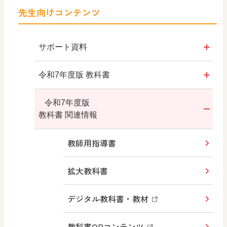
先生向けコンテンツ
サポート資料
令和7年度版
令和7年度版 教科書
年間指導計画案・評価規準
教科書のご案内
令和7年度版
令和3年度版
教科書 関連情報
年間指導計画案
日文が大切にしていること
教師用指導書
内容解説動画
拡大教科書
内容解説資料
デジタル教科書・教材
内容解説資料（別冊）
教科書QRコンテンツ