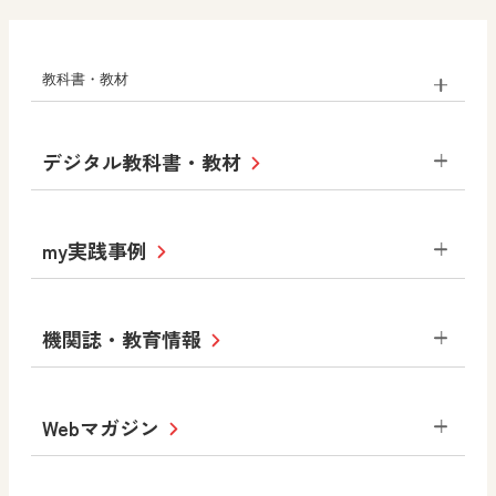
教科書・教材
小学校
デジタル教科書・教材
社会
算数
図画工作
道徳
令和6年度版小学校・
my実践事例
令和7年度版中学校 デジタル教科書
中学校
サポートサイト
小学校
令和3年度版中学校 デジタル教科書・
社会 地理
社会 歴史
社会 公民
機関誌・教育情報
教材サポートサイト
書写（国語）
社会
算数
数学
美術
道徳
デジタルアートカード
生活
総合
図画工作
教科全般
Webマガジン
高等学校
色彩入門
道徳
体育
教育情報
MOVE
美術／工芸
情報