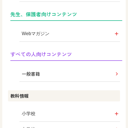
教育情報
日文オリジナルイラスト集
デジタルアートカード
先生、保護者向けコンテンツ
つなぐ つながる ICT
まなびとプラス
Webマガジン
学び！と人権
すべての人向けコンテンツ
学び！と共生社会
一般書籍
学び！とESD
教科情報
学び！とPBL
学び！とICT
小学校