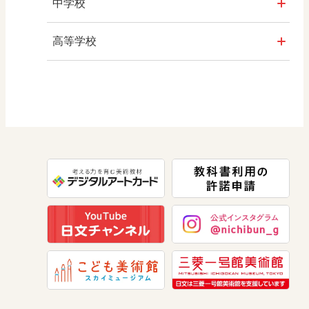
社会
中学校
算数
社会 地理
高等学校
図画工作
社会 歴史
美術／工芸
道徳
社会 公民
情報
数学
美術
道徳