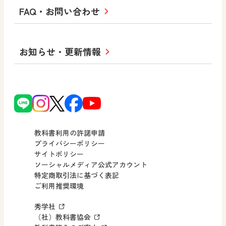
大学・短大テキスト
十人虹色〜「違う」の楽しみかた〜
私たちの志 ―
ロゴマークについて
FAQ・お問い合わせ
美術／工芸
情報
児童・生徒のための
学び！とESD
学び！とPBL
Purpose
図工のみかた
高校教科書×美術館
学習支援コンテンツ
学び！とICT
社長メッセージ
日文の取り組み
小・中学校 道徳
お知らせ・更新情報
会社概要
沿革
使ってみよう！
どうとくのひろば
日文の社会貢献活動
ずがこうさくの教科書
どうする？とくだ先生！
日本文教出版株式会社行動計画
図画工作科でのICT活用アイデア
ーマンガで考える道徳教育
次世代育成支援行動計画
読み物プラス
どうする？とくだ先生！2
個人番号および特定個人情報の
連載終了
ーマンガで考える道徳教育
教科書利用の許諾申請
適正な取扱いに関する基本方針
プライバシーポリシー
サイトポリシー
小・中学校 社会
採用情報
ソーシャルメディア公式アカウント
特定商取引法に基づく表記
社会科NAVI
ご利用推奨環境
FAQ・お問い合わせ
マンガでわかる社会科授業！
秀学社
社会科NAVIプラス
お知らせ・更新情報
（社）教科書協会