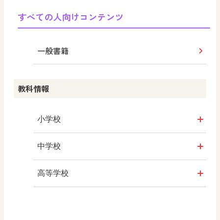
学び！と美術
すべての人向けコンテンツ
学び！と共生社会
一般書籍
学び！とESD
教科情報
学び！とPBL
学び！とICT
小学校
社会
中学校
算数
社会 地理
高等学校
図画工作
社会 歴史
美術／工芸