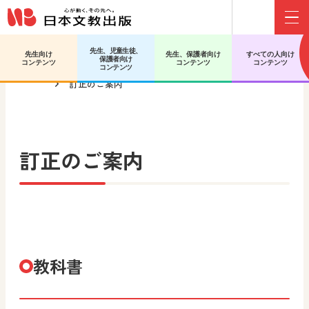
Menu
先生、児童生徒、
先生向け
先生、保護者向け
すべての人向け
保護者向け
日文HOME
高等学校 美術／工芸
高校生の美術2
コンテンツ
コンテンツ
コンテンツ
コンテンツ
訂正のご案内
訂正のご案内
教科書