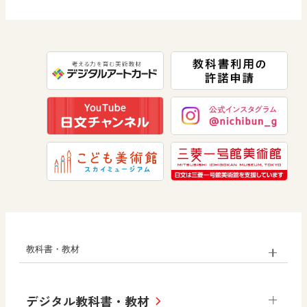
道徳
社会 公民
情報
数学
美術
道徳
教科書・教材
小学校
デジタル教科書・教材