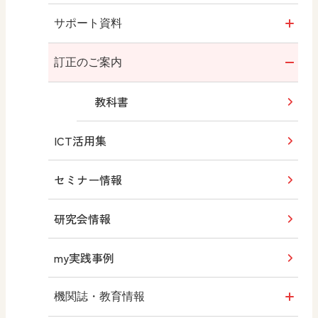
新・高校生の美術2
動画
教授資料
サポート資料
高校生の美術2
目次
学習指導要領 新旧対照表
指導計画表
訂正のご案内
（令和5年度版）
内容解説資料
観点別評価規準例
教科書
高校生の美術2
（平成30年度版）
ICT活用集
観点別教科書の特色
シラバス
高校生の美術3
セミナー情報
編修趣意書
（令和6年度版）
研究会情報
高校生の美術3
（平成31年度版）
my実践事例
工芸Ⅰ
機関誌・教育情報
工芸Ⅱ