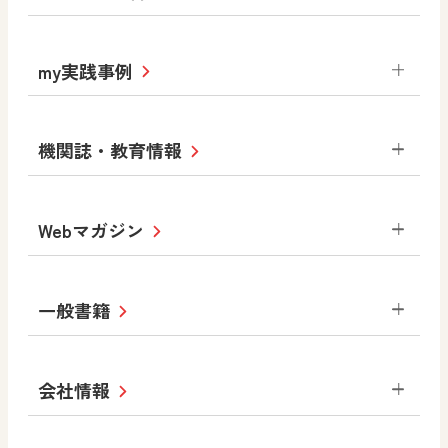
社会
算数
図画工作
道徳
令和6年度版小学校・
my実践事例
令和7年度版中学校 デジタル教科書
中学校
サポートサイト
小学校
令和3年度版中学校 デジタル教科書・
社会 地理
社会 歴史
社会 公民
機関誌・教育情報
教材サポートサイト
書写（国語）
社会
算数
数学
美術
道徳
デジタルアートカード
生活
総合
図画工作
教科全般
Webマガジン
高等学校
色彩入門
道徳
体育
教育情報
MOVE
美術／工芸
情報
ABCシリーズ
その他の教育資料
まなびと
中学校
一般書籍
拡大教科書
ICT活用集
まなびとプラス
学び！と美術
学び！と道徳
社会 地理
社会 歴史
社会 公民
セミナー情報
研究会情報
学び！と道徳2
学び！と社会2
美術
道徳
指導用図書
教材・副読本
図画工作・美術
会社情報
お役立ちツール
学び！と地理
学び！と公民
一般図書
文科省刊行物
形 forme
高等学校
教科書・指導書等の訂正のご案内
学び！と人権
学び！と共生社会