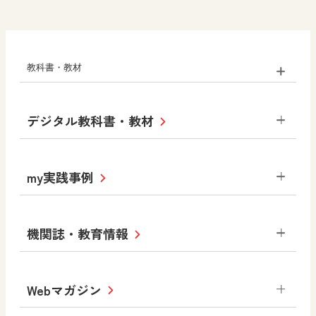
教科書・教材
小学校
デジタル教科書・教材
社会
算数
図画工作
道徳
令和6年度版小学校・
my実践事例
令和7年度版中学校 デジタル教科書
中学校
サポートサイト
小学校
令和3年度版中学校 デジタル教科書・
社会 地理
社会 歴史
社会 公民
機関誌・教育情報
教材サポートサイト
書写（国語）
社会
算数
数学
美術
道徳
デジタルアートカード
生活
総合
図画工作
教科全般
Webマガジン
高等学校
色彩入門
道徳
体育
教育情報
MOVE