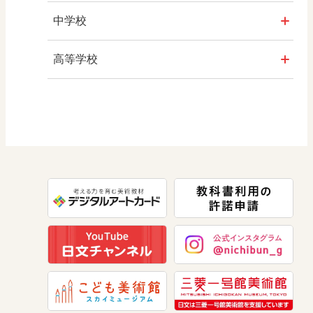
社会
中学校
算数
社会 地理
高等学校
図画工作
社会 歴史
美術／工芸
道徳
社会 公民
情報
数学
美術
道徳