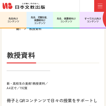
Menu
先生、児童生徒、
先生向け
先生、保護者向け
すべての人向け
保護者向け
日文HOME
高等学校 美術／工芸
新・高校生の美
コンテンツ
コンテンツ
コンテンツ
コンテンツ
術1
教授資料
教授資料
新・高校生の美術1教授資料／
A4正寸／192頁
冊子とQRコンテンツで日々の授業をサポートし