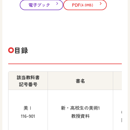
電子ブック
PDF
(4.0MB)
目録
該当教科書
書名
記号番号
12
美Ⅰ
新・高校生の美術1
(本体
116-901
教授資料
円＋