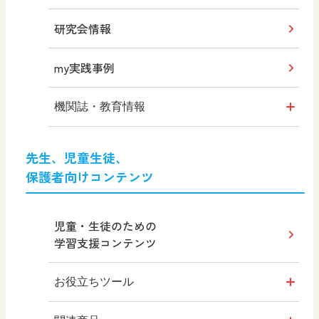
（平成31年度版）
研究会情報
工芸Ⅰ
my実践事例
工芸Ⅱ
機関誌・教育情報
形 forme
先生、児童生徒、
保護者向けコンテンツ
MOVE
その他の教育資料
児童・生徒のための
学習支援コンテンツ
高校教科書×美術館
お役立ちツール
教育情報