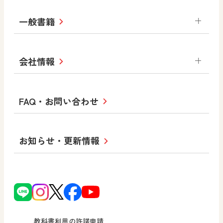
美術／工芸
情報
ABCシリーズ
その他の教育資料
まなびと
中学校
一般書籍
拡大教科書
ICT活用集
まなびとプラス
学び！と美術
学び！と道徳
社会 地理
社会 歴史
社会 公民
セミナー情報
研究会情報
学び！と道徳2
学び！と社会2
美術
道徳
指導用図書
教材・副読本
図画工作・美術
会社情報
お役立ちツール
学び！と地理
学び！と公民
一般図書
文科省刊行物
形 forme
高等学校
教科書・指導書等の訂正のご案内
学び！と人権
学び！と共生社会
大学・短大テキスト
十人虹色〜「違う」の楽しみかた〜
私たちの志 ―
ロゴマークについて
FAQ・お問い合わせ
美術／工芸
情報
児童・生徒のための
学び！とESD
学び！とPBL
Purpose
図工のみかた
高校教科書×美術館
学習支援コンテンツ
学び！とICT
社長メッセージ
日文の取り組み
小・中学校 道徳
お知らせ・更新情報
会社概要
沿革
使ってみよう！
どうとくのひろば
日文の社会貢献活動
ずがこうさくの教科書
どうする？とくだ先生！
日本文教出版株式会社行動計画
図画工作科でのICT活用アイデア
ーマンガで考える道徳教育
次世代育成支援行動計画
読み物プラス
どうする？とくだ先生！2
個人番号および特定個人情報の
連載終了
ーマンガで考える道徳教育
教科書利用の許諾申請