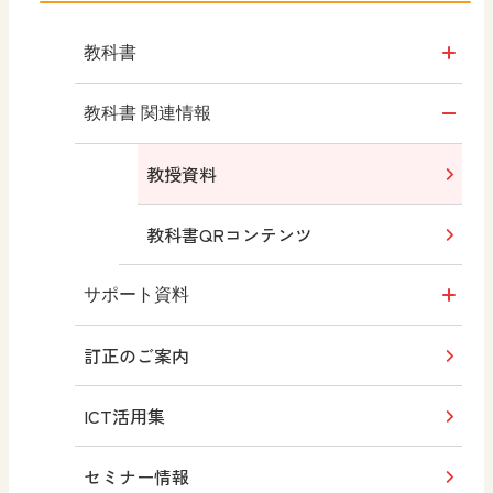
高校美術
教科書
高校生の美術1
（平成29年度版）
教科書のご案内
教科書 関連情報
新・高校生の美術2
教科書のポイント
教授資料
高校生の美術2
動画
教科書QRコンテンツ
（令和5年度版）
目次
サポート資料
高校生の美術2
（平成30年度版）
訂正のご案内
内容解説資料
年間指導計画例
高校生の美術3
ICT活用集
内容解説資料（別冊）
題材の目標と評価規準（例）
（令和6年度版）
セミナー情報
教科書検討の観点からみた特色
QRコンテンツ一覧
高校生の美術3