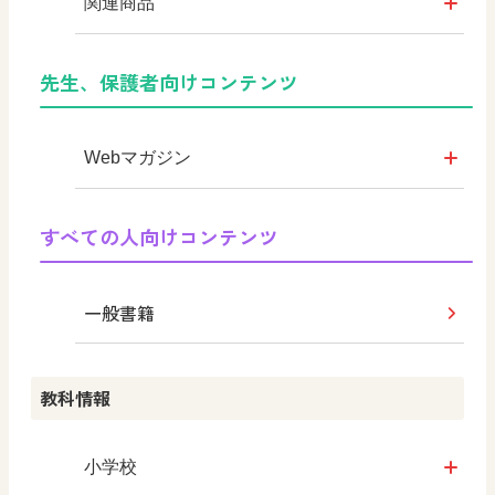
はいると
関連商品
つなぐ つながる ICT
KOMA KOMA×日文 EX
デジタルアートカード
先生、保護者向けコンテンツ
まなびとプラス
KOMA KOMA ×日文
色彩入門
Webマガジン
美術館リンク集
学び！と美術
すべての人向けコンテンツ
学び！と共生社会
一般書籍
学び！とESD
教科情報
学び！とPBL
学び！とICT
小学校