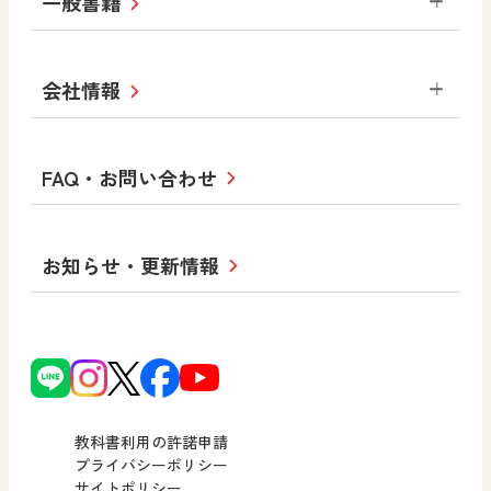
一般書籍
拡大教科書
ICT活用集
まなびとプラス
学び！と美術
学び！と道徳
社会 地理
社会 歴史
社会 公民
セミナー情報
研究会情報
学び！と道徳2
学び！と社会2
美術
道徳
指導用図書
教材・副読本
図画工作・美術
会社情報
お役立ちツール
学び！と地理
学び！と公民
一般図書
文科省刊行物
形 forme
高等学校
教科書・指導書等の訂正のご案内
学び！と人権
学び！と共生社会
大学・短大テキスト
十人虹色〜「違う」の楽しみかた〜
私たちの志 ―
ロゴマークについて
FAQ・お問い合わせ
美術／工芸
情報
児童・生徒のための
学び！とESD
学び！とPBL
Purpose
図工のみかた
高校教科書×美術館
学習支援コンテンツ
学び！とICT
社長メッセージ
日文の取り組み
小・中学校 道徳
お知らせ・更新情報
会社概要
沿革
使ってみよう！
どうとくのひろば
日文の社会貢献活動
ずがこうさくの教科書
どうする？とくだ先生！
日本文教出版株式会社行動計画
図画工作科でのICT活用アイデア
ーマンガで考える道徳教育
次世代育成支援行動計画
読み物プラス
どうする？とくだ先生！2
個人番号および特定個人情報の
連載終了
ーマンガで考える道徳教育
教科書利用の許諾申請
適正な取扱いに関する基本方針
プライバシーポリシー
サイトポリシー