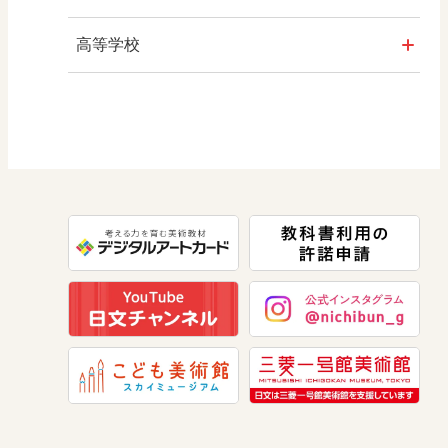
算数
社会 地理
高等学校
図画工作
社会 歴史
美術／工芸
道徳
社会 公民
情報
数学
美術
道徳