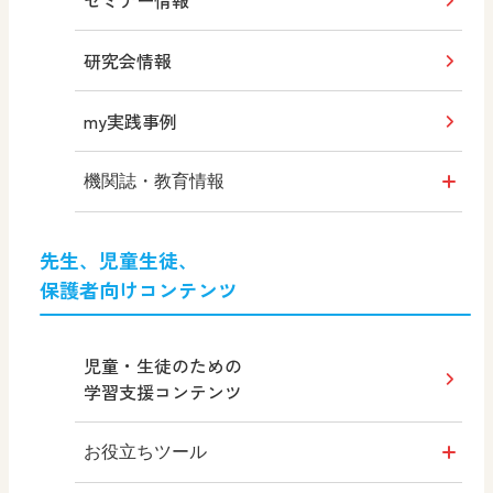
道徳Q&A
研究会情報
my実践事例
機関誌・教育情報
どうとくのひろば
先生、児童生徒、
保護者向けコンテンツ
どうする？とくだ先生！
―マンガで考える
道徳教育
児童・生徒のための
学習支援コンテンツ
どうする？とくだ先生！2
―マンガで考える
お役立ちツール
道徳教育