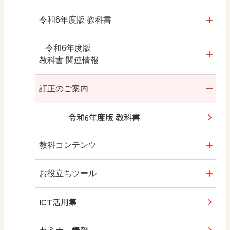
令和6年度版
令和6年度版 教科書
年間指導計画案
教科書のご案内
令和6年度版
令和6年度版
教科書 関連情報
年間指導計画案
教科横断的な展開
（複式学級用）
教師用指導書
訂正のご案内
動画
各教科等との関連表
拡大教科書
令和6年度版 教科書
（道徳教育の全体計画〔別葉〕）
内容解説資料
デジタル教科書・教材
教科コンテンツ
内容解説資料（別冊）
教科書QRコンテンツ
道徳授業サポートナビ
お役立ちツール
編修趣意書
ICT活用集
学習指導要領 新旧対照表
島先生と考える!!
教えて！AIとくだ先生！
どうとく発問ラボ
セミナー情報