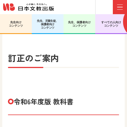
Menu
先生、児童生徒、
先生向け
先生、保護者向け
すべての人向け
保護者向け
日文HOME
小学校 道徳
訂正のご案内
コンテンツ
コンテンツ
コンテンツ
コンテンツ
訂正のご案内
令和6年度版 教科書