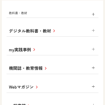
教科書・教材
小学校
デジタル教科書・教材
社会
算数
図画工作
道徳
令和6年度版小学校・
my実践事例
令和7年度版中学校 デジタル教科書
中学校
サポートサイト
小学校
令和3年度版中学校 デジタル教科書・
社会 地理
社会 歴史
社会 公民
機関誌・教育情報
教材サポートサイト
書写（国語）
社会
算数
数学
美術
道徳
デジタルアートカード
生活
総合
図画工作
教科全般
Webマガジン
高等学校
色彩入門
道徳
体育
教育情報
MOVE
美術／工芸
情報
ABCシリーズ
その他の教育資料
まなびと
中学校