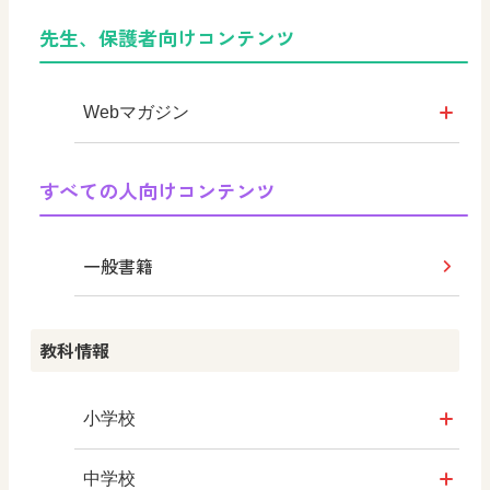
シンキングツール
先生、保護者向けコンテンツ
MOVE
その他の教育資料
Webマガジン
教育情報
学び！と道徳
すべての人向けコンテンツ
つなぐ つながる ICT
学び！と道徳2
一般書籍
まなびとプラス
学び！と共生社会
教科情報
学び！とESD
学び！とPBL
小学校
学び！とICT
社会
中学校