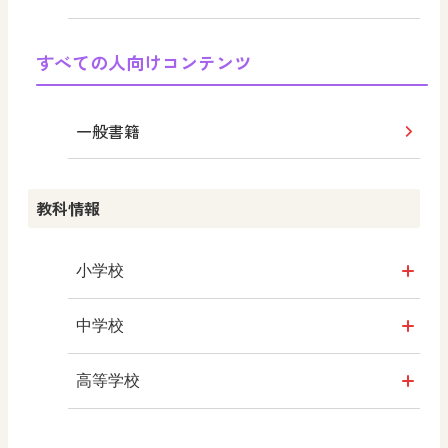
まなびとプラス
学び！と社会2
すべての人向けコンテンツ
学び！と人権
一般書籍
学び！と社会
教科情報
学び！と共生社会
学び！とESD
小学校
学び！とPBL
社会
中学校
学び！とICT
算数
社会 地理
高等学校
図画工作
社会 歴史
美術／工芸