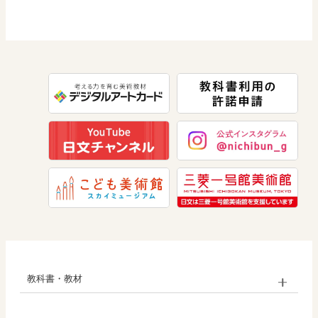
道徳
社会 公民
情報
数学
美術
道徳
教科書・教材