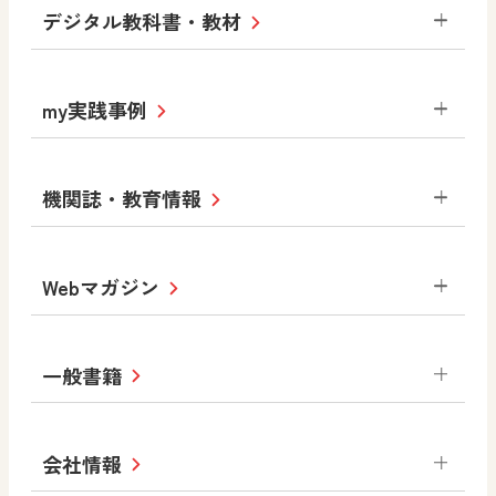
小学校
デジタル教科書・教材
社会
算数
図画工作
道徳
令和6年度版小学校・
my実践事例
令和7年度版中学校 デジタル教科書
中学校
サポートサイト
小学校
令和3年度版中学校 デジタル教科書・
社会 地理
社会 歴史
社会 公民
機関誌・教育情報
教材サポートサイト
書写（国語）
社会
算数
数学
美術
道徳
デジタルアートカード
生活
総合
図画工作
教科全般
Webマガジン
高等学校
色彩入門
道徳
体育
教育情報
MOVE
美術／工芸
情報
ABCシリーズ
その他の教育資料
まなびと
中学校
一般書籍
拡大教科書
ICT活用集
まなびとプラス
学び！と美術
学び！と道徳
社会 地理
社会 歴史
社会 公民
セミナー情報
研究会情報
学び！と道徳2
学び！と社会2
美術
道徳
指導用図書
教材・副読本
図画工作・美術
会社情報
お役立ちツール
学び！と地理
学び！と公民
一般図書
文科省刊行物