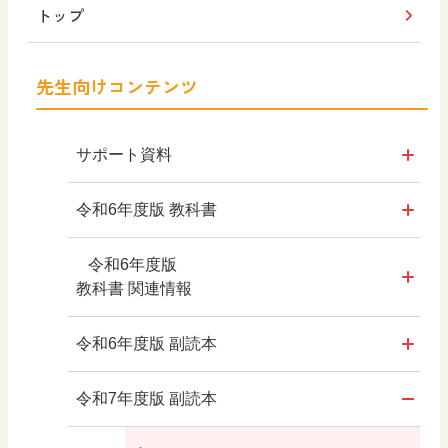
トップ
先生向けコンテンツ
サポート資料
令和6年度版
令和6年度版 教科書
年間指導計画案・評価規準
教科書のご案内
令和6年度版
小学校社会科3・4年生用
教科書 関連情報
副読本作成の手引〔新訂版〕
教科横断的な展開
教師用指導書
令和6年度版 副読本
動画
拡大教科書
わたしたちの大阪
令和7年度版 副読本
3年、4年
内容解説資料