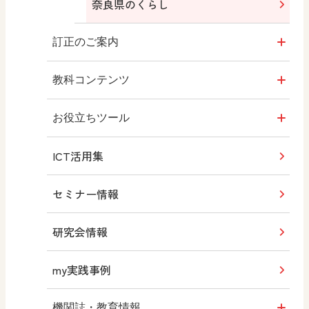
デジタル教科書・教材
奈良県のくらし
わたしたちの大阪
内容解説資料（別冊）
（泉北版・北河内版）
教科書QRコンテンツ
訂正のご案内
編修趣意書
わたしたちの東大阪
学習指導要領 新旧対照表
令和6年度版 教科書
教科コンテンツ
令和6年度版 教師用指導書
社会科にチャレンジ
お役立ちツール
ICT活用集
副読本
社会科Q&A
みんなの社会科フォトギャラリー
セミナー情報
研究会情報
my実践事例
機関誌・教育情報