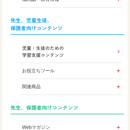
社会科NAVI
先生、児童生徒、
保護者向けコンテンツ
マンガでわかる社会科授業！
社会科NAVIプラス
児童・生徒のための
学習支援コンテンツ
MOVE
お役立ちツール
ABCシリーズ
シンキングツール
関連商品
その他の教育資料
日文オリジナルイラスト集
デジタルアートカード
先生、保護者向けコンテンツ
教育情報
つなぐ つながる ICT
Webマガジン