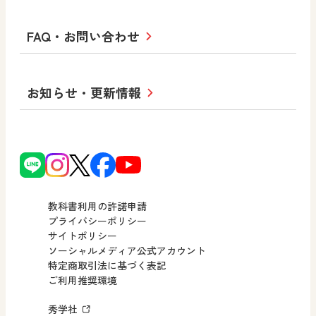
形 forme
高等学校
教科書・指導書等の訂正のご案内
学び！と人権
学び！と共生社会
大学・短大テキスト
十人虹色〜「違う」の楽しみかた〜
私たちの志 ―
ロゴマークについて
FAQ・お問い合わせ
美術／工芸
情報
児童・生徒のための
学び！とESD
学び！とPBL
Purpose
図工のみかた
高校教科書×美術館
学習支援コンテンツ
学び！とICT
社長メッセージ
日文の取り組み
小・中学校 道徳
お知らせ・更新情報
会社概要
沿革
使ってみよう！
どうとくのひろば
日文の社会貢献活動
ずがこうさくの教科書
どうする？とくだ先生！
日本文教出版株式会社行動計画
図画工作科でのICT活用アイデア
ーマンガで考える道徳教育
次世代育成支援行動計画
読み物プラス
どうする？とくだ先生！2
個人番号および特定個人情報の
連載終了
ーマンガで考える道徳教育
教科書利用の許諾申請
適正な取扱いに関する基本方針
プライバシーポリシー
サイトポリシー
小・中学校 社会
採用情報
ソーシャルメディア公式アカウント
特定商取引法に基づく表記
社会科NAVI
ご利用推奨環境
FAQ・お問い合わせ
マンガでわかる社会科授業！
秀学社