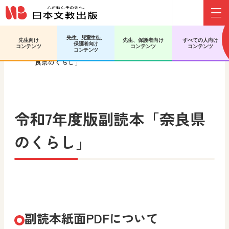
Menu
先生、児童生徒、
先生向け
先生、保護者向け
すべての人向け
保護者向け
日文HOME
小学校 社会
令和7年度版副読本「奈
コンテンツ
コンテンツ
コンテンツ
コンテンツ
良県のくらし」
令和7年度版副読本
「奈良県
のくらし」
副読本紙面PDFについて