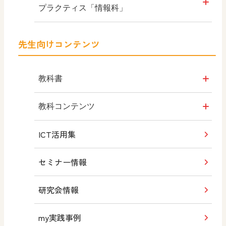
プラクティス「情報科」
情報デザイン編
先生向けコンテンツ
JavaScript編
教科書
情報Ⅰ
教科コンテンツ
ICT活用集
情報Ⅰ ADVANCED
大学入学共通テスト
『情報Ⅰ』2026 解説
セミナー情報
情報Ⅰ 図解と実習
大学入学共通テスト
『情報Ⅰ』『旧情報』2025 解説
研究会情報
情報Ⅱ
大学入学共通テスト
my実践事例