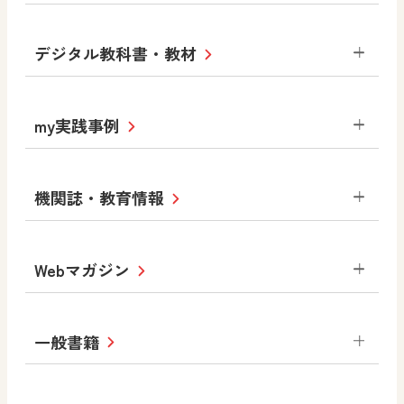
小学校
デジタル教科書・教材
社会
算数
図画工作
道徳
令和6年度版小学校・
my実践事例
令和7年度版中学校 デジタル教科書
中学校
サポートサイト
小学校
令和3年度版中学校 デジタル教科書・
社会 地理
社会 歴史
社会 公民
機関誌・教育情報
教材サポートサイト
書写（国語）
社会
算数
数学
美術
道徳
デジタルアートカード
生活
総合
図画工作
教科全般
Webマガジン
高等学校
色彩入門
道徳
体育
教育情報
MOVE
美術／工芸
情報
ABCシリーズ
その他の教育資料
まなびと
中学校
一般書籍
拡大教科書
ICT活用集
まなびとプラス
学び！と美術
学び！と道徳
社会 地理
社会 歴史
社会 公民
セミナー情報
研究会情報
学び！と道徳2
学び！と社会2
美術
道徳
指導用図書
教材・副読本