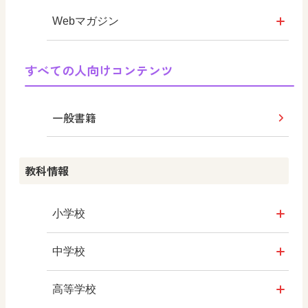
Webマガジン
学び！と共生社会
すべての人向けコンテンツ
学び！とESD
一般書籍
学び！とPBL
教科情報
学び！とICT
小学校
社会
中学校
算数
社会 地理
高等学校