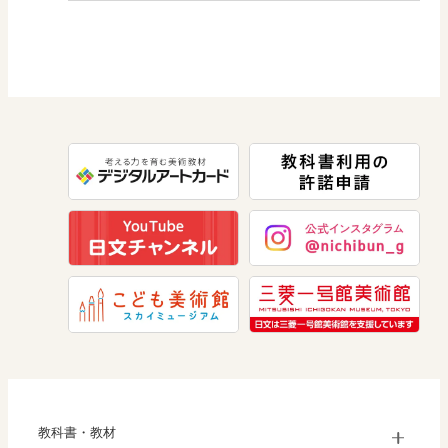
図画工作
社会 歴史
美術／工芸
道徳
社会 公民
情報
数学
美術
道徳
教科書・教材