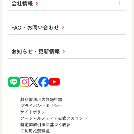
図画工作・美術
会社情報
お役立ちツール
学び！と地理
学び！と公民
一般図書
文科省刊行物
形 forme
高等学校
教科書・指導書等の訂正のご案内
学び！と人権
学び！と共生社会
大学・短大テキスト
十人虹色〜「違う」の楽しみかた〜
私たちの志 ―
ロゴマークについて
FAQ・お問い合わせ
美術／工芸
情報
児童・生徒のための
学び！とESD
学び！とPBL
Purpose
図工のみかた
高校教科書×美術館
学習支援コンテンツ
学び！とICT
社長メッセージ
日文の取り組み
小・中学校 道徳
お知らせ・更新情報
会社概要
沿革
使ってみよう！
どうとくのひろば
日文の社会貢献活動
ずがこうさくの教科書
どうする？とくだ先生！
日本文教出版株式会社行動計画
図画工作科でのICT活用アイデア
ーマンガで考える道徳教育
次世代育成支援行動計画
読み物プラス
どうする？とくだ先生！2
個人番号および特定個人情報の
連載終了
ーマンガで考える道徳教育
教科書利用の許諾申請
適正な取扱いに関する基本方針
プライバシーポリシー
サイトポリシー
小・中学校 社会
採用情報
ソーシャルメディア公式アカウント
特定商取引法に基づく表記
社会科NAVI
ご利用推奨環境
FAQ・お問い合わせ