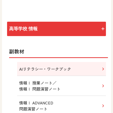
高等学校 情報
トップ
副教材
情報Ⅰ
AIリテラシー・ワークブック
情報Ⅰ ADVANCED
情報Ⅰ 授業ノート／
情報Ⅰ 図解と実習
情報Ⅰ 問題演習ノート
情報Ⅱ
情報Ⅰ ADVANCED
問題演習ノート