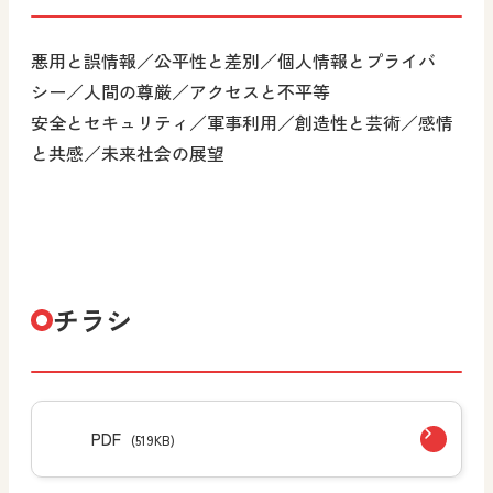
悪用と誤情報／公平性と差別／個人情報とプライバ
シー／人間の尊厳／アクセスと不平等
安全とセキュリティ／軍事利用／創造性と芸術／感情
と共感／未来社会の展望
チラシ
PDF
(519KB)