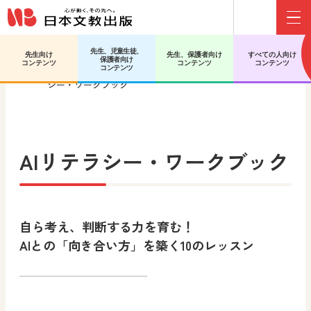
Menu
先生、児童生徒、
先生向け
先生、保護者向け
すべての人向け
保護者向け
日文HOME
高等学校 情報
副教材
AIリテラ
コンテンツ
コンテンツ
コンテンツ
コンテンツ
シー・ワークブック
AIリテラシー・ワークブック
自ら考え、判断する力を育む！
AIとの「向き合い方」を築く10のレッスン