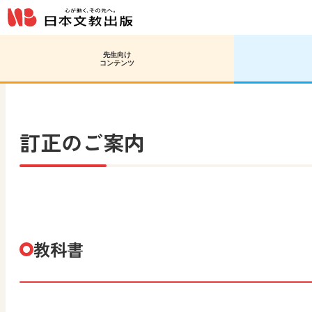
先生向け
日文HOME
高等学校 美術／工芸
高校生の美術2
コンテンツ
訂正のご案内
教科書