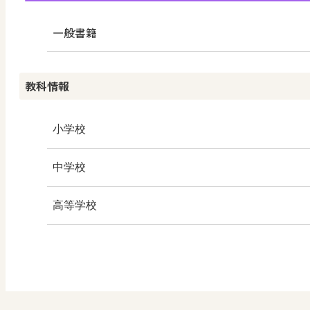
学び！と共生社会
一般書籍
学び！とESD
教科情報
学び！とPBL
学び！とICT
小学校
社会
中学校
算数
社会 地理
高等学校
図画工作
社会 歴史
美術／工芸
道徳
社会 公民
情報