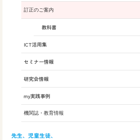
高校生の美術2
動画
学習者用デジタル教科書
題材の目標と評価規準（例）
訂正のご案内
（令和5年度版）
目次
教科書QRコンテンツ
教科書
高校生の美術2
（平成30年度版）
ICT活用集
内容解説資料
学習指導要領 新旧対照表
高校生の美術3
セミナー情報
内容解説資料（別冊）
（令和6年度版）
研究会情報
教科書検討の観点からみた特色
高校生の美術3
（平成31年度版）
my実践事例
工芸Ⅰ
機関誌・教育情報
工芸Ⅱ
形 forme
先生、児童生徒、