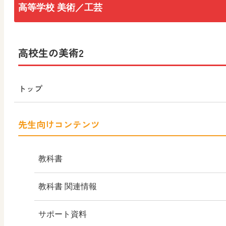
高等学校 美術／工芸
トップ
高校生の美術2
新・高校生の美術1
トップ
高校生の美術1
（令和4年度版）
先生向けコンテンツ
高校美術
教科書
高校生の美術1
（平成29年度版）
教科書のご案内
教科書 関連情報
新・高校生の美術2
教科書のポイント
教授資料
サポート資料