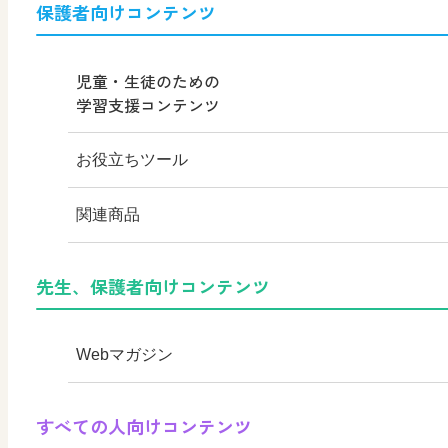
保護者向けコンテンツ
MOVE
その他の教育資料
児童・生徒のための
学習支援コンテンツ
高校教科書×美術館
お役立ちツール
教育情報
はいると
関連商品
つなぐ つながる ICT
KOMA KOMA×日文 EX
デジタルアートカード
先生、保護者向けコンテンツ
まなびとプラス
KOMA KOMA ×日文
色彩入門
Webマガジン
美術館リンク集
学び！と美術
すべての人向けコンテンツ