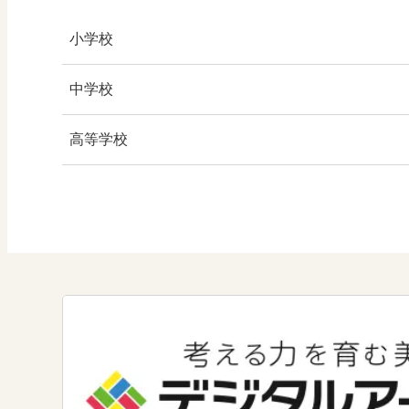
小学校
社会
中学校
算数
社会 地理
高等学校
図画工作
社会 歴史
美術／工芸
道徳
社会 公民
情報
数学
美術
道徳