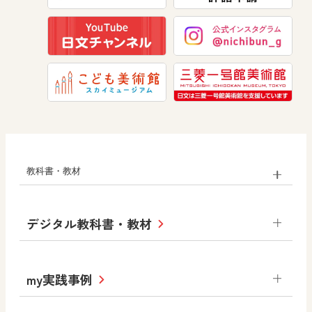
美術
道徳
教科書・教材
小学校
デジタル教科書・教材
社会
算数
図画工作
道徳
令和6年度版小学校・
my実践事例
令和7年度版中学校 デジタル教科書
中学校
サポートサイト