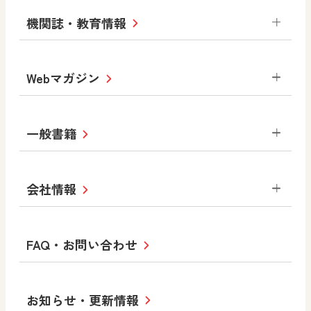
小学校
令和3年度版中学校 デジタル教科書・
社会 地理
社会 歴史
社会 公民
機関誌・教育情報
教材サポートサイト
書写（国語）
社会
算数
数学
美術
道徳
デジタルアートカード
生活
総合
図画工作
教科全般
Webマガジン
高等学校
色彩入門
道徳
体育
教育情報
MOVE
美術／工芸
情報
ABCシリーズ
その他の教育資料
まなびと
中学校
一般書籍
拡大教科書
ICT活用集
まなびとプラス
学び！と美術
学び！と道徳
社会 地理
社会 歴史
社会 公民
セミナー情報
研究会情報
学び！と道徳2
学び！と社会2
美術
道徳
指導用図書
教材・副読本
図画工作・美術
会社情報
お役立ちツール
学び！と地理
学び！と公民
一般図書
文科省刊行物
形 forme
高等学校
教科書・指導書等の訂正のご案内
学び！と人権
学び！と共生社会
大学・短大テキスト
十人虹色〜「違う」の楽しみかた〜
私たちの志 ―
ロゴマークについて
FAQ・お問い合わせ
美術／工芸
情報
児童・生徒のための
学び！とESD
学び！とPBL
Purpose
図工のみかた
高校教科書×美術館
学習支援コンテンツ
学び！とICT
社長メッセージ
日文の取り組み
小・中学校 道徳
お知らせ・更新情報
会社概要
沿革