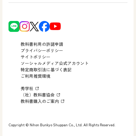
使ってみよう！
どうとくのひろば
日文の社会貢献活動
ずがこうさくの教科書
どうする？とくだ先生！
日本文教出版株式会社行動計画
図画工作科でのICT活用アイデア
ーマンガで考える道徳教育
次世代育成支援行動計画
読み物プラス
どうする？とくだ先生！2
個人番号および特定個人情報の
連載終了
ーマンガで考える道徳教育
教科書利用の許諾申請
適正な取扱いに関する基本方針
プライバシーポリシー
サイトポリシー
小・中学校 社会
採用情報
ソーシャルメディア公式アカウント
特定商取引法に基づく表記
社会科NAVI
ご利用推奨環境
FAQ・お問い合わせ
マンガでわかる社会科授業！
秀学社
社会科NAVIプラス
お知らせ・更新情報
（社）教科書協会
教科書購入のご案内
算数・中学校 数学
ROOT
Copyright © Nihon Bunkyo Shuppan Co., Ltd. All Rights Reserved.
全国学力・学習状況調査 教科書活用のポイント