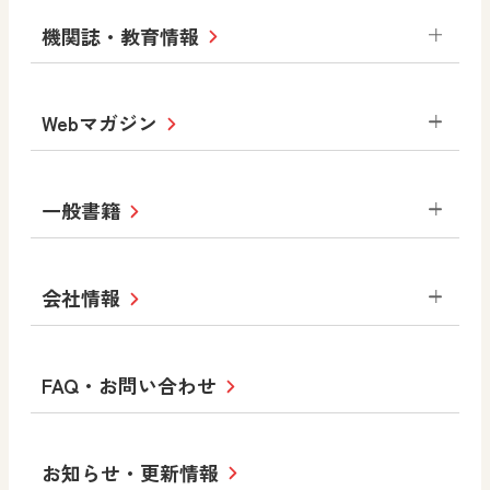
小学校
令和3年度版中学校 デジタル教科書・
社会 地理
社会 歴史
社会 公民
機関誌・教育情報
教材サポートサイト
書写（国語）
社会
算数
数学
美術
道徳
デジタルアートカード
生活
総合
図画工作
教科全般
Webマガジン
高等学校
色彩入門
道徳
体育
教育情報
MOVE
美術／工芸
情報
ABCシリーズ
その他の教育資料
まなびと
中学校
一般書籍
拡大教科書
ICT活用集
まなびとプラス
学び！と美術
学び！と道徳
社会 地理
社会 歴史
社会 公民
セミナー情報
研究会情報
学び！と道徳2
学び！と社会2
美術
道徳
指導用図書
教材・副読本
図画工作・美術
会社情報
お役立ちツール
学び！と地理
学び！と公民
一般図書
文科省刊行物
形 forme
高等学校
教科書・指導書等の訂正のご案内
学び！と人権
学び！と共生社会
大学・短大テキスト
十人虹色〜「違う」の楽しみかた〜
私たちの志 ―
ロゴマークについて
FAQ・お問い合わせ
美術／工芸
情報
児童・生徒のための
学び！とESD
学び！とPBL
Purpose
図工のみかた
高校教科書×美術館
学習支援コンテンツ
学び！とICT
社長メッセージ
日文の取り組み
小・中学校 道徳
お知らせ・更新情報
会社概要
沿革