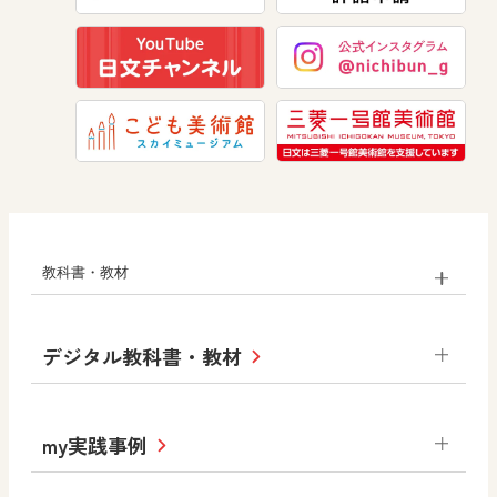
美術
道徳
教科書・教材
小学校
デジタル教科書・教材
社会
算数
図画工作
道徳
令和6年度版小学校・
my実践事例
令和7年度版中学校 デジタル教科書
中学校
サポートサイト