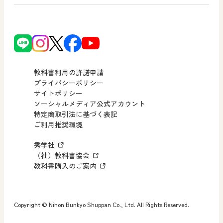
使ってみよう！
どうとくのひろば
日文の社会貢献活動
ずがこうさくの教科書
どうする？とくだ先生！
日本文教出版株式会社行動計画
図画工作科でのICT活用アイデア
ーマンガで考える道徳教育
次世代育成支援行動計画
読み物プラス
どうする？とくだ先生！2
個人番号および特定個人情報の
連載終了
ーマンガで考える道徳教育
教科書利用の許諾申請
適正な取扱いに関する基本方針
プライバシーポリシー
サイトポリシー
小・中学校 社会
採用情報
ソーシャルメディア公式アカウント
特定商取引法に基づく表記
社会科NAVI
ご利用推奨環境
FAQ・お問い合わせ
マンガでわかる社会科授業！
秀学社
社会科NAVIプラス
お知らせ・更新情報
（社）教科書協会
教科書購入のご案内
算数・中学校 数学
ROOT
Copyright © Nihon Bunkyo Shuppan Co., Ltd. All Rights Reserved.
全国学力・学習状況調査 教科書活用のポイント