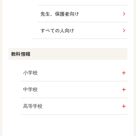
先生、保護者向け
すべての人向け
教科情報
小学校
社会
中学校
算数
社会 地理
高等学校
図画工作
社会 歴史
美術／工芸