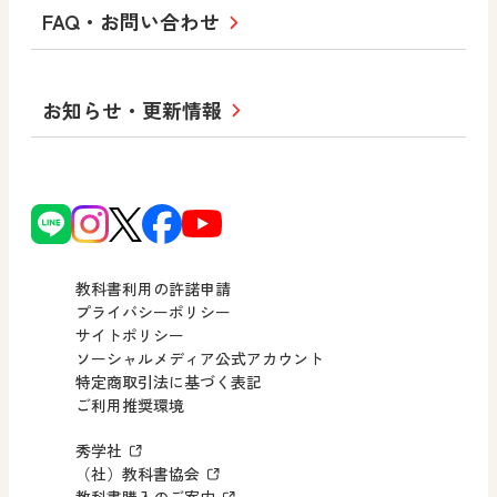
十人虹色〜「違う」の楽しみかた〜
私たちの志 ―
ロゴマークについて
FAQ・お問い合わせ
美術／工芸
情報
児童・生徒のための
学び！とESD
学び！とPBL
Purpose
図工のみかた
高校教科書×美術館
学習支援コンテンツ
学び！とICT
社長メッセージ
日文の取り組み
小・中学校 道徳
お知らせ・更新情報
会社概要
沿革
使ってみよう！
どうとくのひろば
日文の社会貢献活動
ずがこうさくの教科書
どうする？とくだ先生！
日本文教出版株式会社行動計画
図画工作科でのICT活用アイデア
ーマンガで考える道徳教育
次世代育成支援行動計画
読み物プラス
どうする？とくだ先生！2
個人番号および特定個人情報の
連載終了
ーマンガで考える道徳教育
教科書利用の許諾申請
適正な取扱いに関する基本方針
プライバシーポリシー
サイトポリシー
小・中学校 社会
採用情報
ソーシャルメディア公式アカウント
特定商取引法に基づく表記
社会科NAVI
ご利用推奨環境
FAQ・お問い合わせ
マンガでわかる社会科授業！
秀学社
社会科NAVIプラス
お知らせ・更新情報
（社）教科書協会