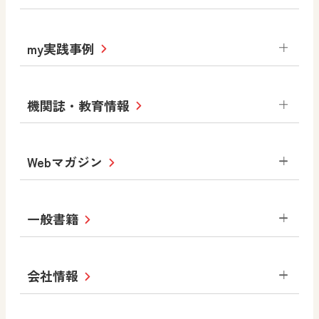
社会
算数
図画工作
道徳
令和6年度版小学校・
my実践事例
令和7年度版中学校 デジタル教科書
中学校
サポートサイト
小学校
令和3年度版中学校 デジタル教科書・
社会 地理
社会 歴史
社会 公民
機関誌・教育情報
教材サポートサイト
書写（国語）
社会
算数
数学
美術
道徳
デジタルアートカード
生活
総合
図画工作
教科全般
Webマガジン
高等学校
色彩入門
道徳
体育
教育情報
MOVE
美術／工芸
情報
ABCシリーズ
その他の教育資料
まなびと
中学校
一般書籍
拡大教科書
ICT活用集
まなびとプラス
学び！と美術
学び！と道徳
社会 地理
社会 歴史
社会 公民
セミナー情報
研究会情報
学び！と道徳2
学び！と社会2
美術
道徳
指導用図書
教材・副読本
図画工作・美術
会社情報
お役立ちツール
学び！と地理
学び！と公民
一般図書
文科省刊行物
形 forme
高等学校
教科書・指導書等の訂正のご案内
学び！と人権
学び！と共生社会
大学・短大テキスト