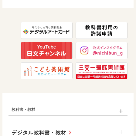
道徳
社会 公民
情報
数学
美術
道徳
教科書・教材
小学校
デジタル教科書・教材