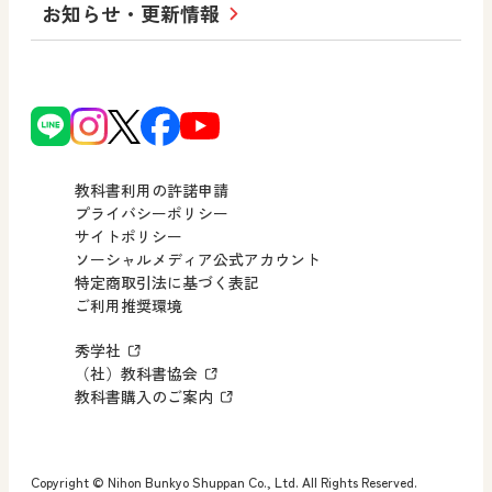
小・中学校 道徳
お知らせ・更新情報
会社概要
沿革
使ってみよう！
どうとくのひろば
日文の社会貢献活動
ずがこうさくの教科書
どうする？とくだ先生！
日本文教出版株式会社行動計画
図画工作科でのICT活用アイデア
ーマンガで考える道徳教育
次世代育成支援行動計画
読み物プラス
どうする？とくだ先生！2
個人番号および特定個人情報の
連載終了
ーマンガで考える道徳教育
教科書利用の許諾申請
適正な取扱いに関する基本方針
プライバシーポリシー
サイトポリシー
小・中学校 社会
採用情報
ソーシャルメディア公式アカウント
特定商取引法に基づく表記
社会科NAVI
ご利用推奨環境
FAQ・お問い合わせ
マンガでわかる社会科授業！
秀学社
社会科NAVIプラス
お知らせ・更新情報
（社）教科書協会
教科書購入のご案内
算数・中学校 数学
ROOT
Copyright © Nihon Bunkyo Shuppan Co., Ltd. All Rights Reserved.