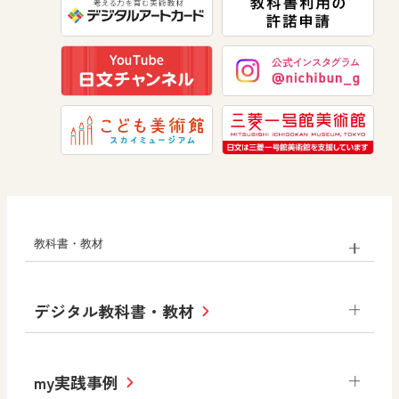
美術
道徳
教科書・教材
小学校
デジタル教科書・教材
社会
算数
図画工作
道徳
令和6年度版小学校・
my実践事例
令和7年度版中学校 デジタル教科書