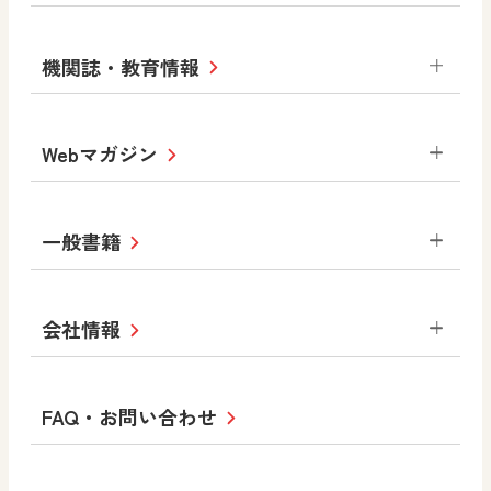
中学校
サポートサイト
小学校
令和3年度版中学校 デジタル教科書・
社会 地理
社会 歴史
社会 公民
機関誌・教育情報
教材サポートサイト
書写（国語）
社会
算数
数学
美術
道徳
デジタルアートカード
生活
総合
図画工作
教科全般
Webマガジン
高等学校
色彩入門
道徳
体育
教育情報
MOVE
美術／工芸
情報
ABCシリーズ
その他の教育資料
まなびと
中学校
一般書籍
拡大教科書
ICT活用集
まなびとプラス
学び！と美術
学び！と道徳
社会 地理
社会 歴史
社会 公民
セミナー情報
研究会情報
学び！と道徳2
学び！と社会2
美術
道徳
指導用図書
教材・副読本
図画工作・美術
会社情報
お役立ちツール
学び！と地理
学び！と公民
一般図書
文科省刊行物
形 forme
高等学校
教科書・指導書等の訂正のご案内
学び！と人権
学び！と共生社会
大学・短大テキスト
十人虹色〜「違う」の楽しみかた〜
私たちの志 ―
ロゴマークについて
FAQ・お問い合わせ
美術／工芸
情報
児童・生徒のための
学び！とESD
学び！とPBL
Purpose
図工のみかた
高校教科書×美術館
学習支援コンテンツ
学び！とICT
社長メッセージ
日文の取り組み