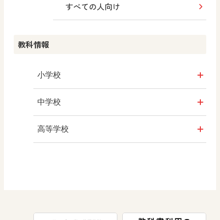
すべての人向け
教科情報
小学校
社会
中学校
算数
社会 地理
高等学校
図画工作
社会 歴史
美術／工芸
道徳
社会 公民
情報
数学