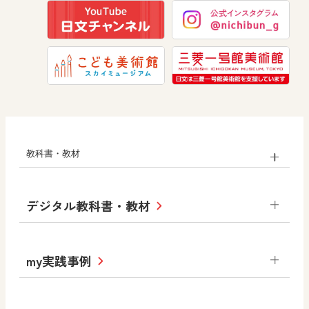
セミナー情報
道徳
お役立ちツール
訂正案内
特設サイト
教科書・教材
小学校 社会
小学校 算数
小学校
デジタル教科書・教材
社会
算数
図画工作
小学校 図画工作
道徳
令和6年度版小学校・
my実践事例
令和7年度版中学校 デジタル教科書
小学校 道徳
中学校
サポートサイト
小学校