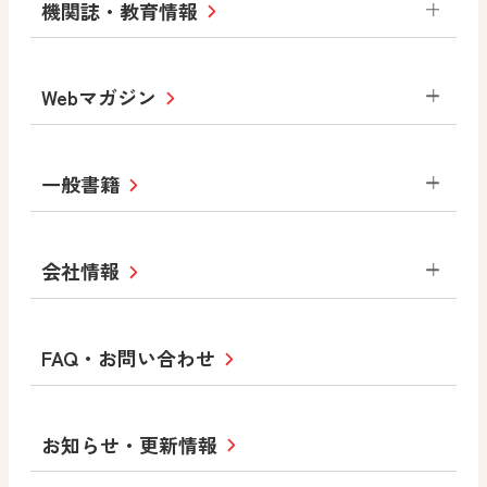
小学校 体育
令和3年度版中学校 デジタル教科書・
社会 地理
社会 歴史
社会 公民
機関誌・教育情報
教材サポートサイト
書写（国語）
社会
算数
数学
美術
道徳
中学校 社会 地理
デジタルアートカード
生活
総合
図画工作
教科全般
Webマガジン
高等学校
色彩入門
道徳
体育
中学校 社会 歴史
教育情報
MOVE
美術／工芸
情報
ABCシリーズ
その他の教育資料
まなびと
中学校
中学校 社会 公民
一般書籍
拡大教科書
ICT活用集
まなびとプラス
学び！と美術
学び！と道徳
社会 地理
社会 歴史
社会 公民
中学校 数学
セミナー情報
研究会情報
学び！と道徳2
学び！と社会2
美術
道徳
指導用図書
教材・副読本
図画工作・美術
会社情報
お役立ちツール
学び！と地理
学び！と公民
中学校 美術
一般図書
文科省刊行物
形 forme
高等学校
教科書・指導書等の訂正のご案内
学び！と人権
学び！と共生社会
大学・短大テキスト
十人虹色〜「違う」の楽しみかた〜
私たちの志 ―
ロゴマークについて
FAQ・お問い合わせ
美術／工芸
情報
中学校 道徳
児童・生徒のための
学び！とESD
学び！とPBL
Purpose
図工のみかた
高校教科書×美術館
学習支援コンテンツ
学び！とICT
社長メッセージ
日文の取り組み
高等学校 美術／工芸
小・中学校 道徳
お知らせ・更新情報
会社概要
沿革
使ってみよう！
高等学校 情報
どうとくのひろば