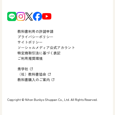
日文の社会貢献活動
ずがこうさくの教科書
どうする？とくだ先生！
日本文教出版株式会社行動計画
図画工作科でのICT活用アイデア
情報Ⅰ
ーマンガで考える道徳教育
次世代育成支援行動計画
読み物プラス
どうする？とくだ先生！2
情報Ⅰ ADVANCED
個人番号および特定個人情報の
連載終了
ーマンガで考える道徳教育
教科書利用の許諾申請
適正な取扱いに関する基本方針
プライバシーポリシー
教科横断
サイトポリシー
小・中学校 社会
採用情報
ソーシャルメディア公式アカウント
特定商取引法に基づく表記
社会科NAVI
教科全般
ご利用推奨環境
FAQ・お問い合わせ
マンガでわかる社会科授業！
先生向け
秀学社
社会科NAVIプラス
お知らせ・更新情報
（社）教科書協会
教科書購入のご案内
先生、児童生徒、保護者向け
算数・中学校 数学
ROOT
先生、保護者向け
Copyright © Nihon Bunkyo Shuppan Co., Ltd. All Rights Reserved.
全国学力・学習状況調査 教科書活用のポイント
すべての人向け
算数授業のススメ