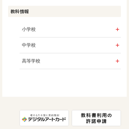
お知らせ
教科情報
教科書・教材
小学校
デジタル教科書・教材
社会
中学校
my実践事例
算数
社会 地理
高等学校
機関誌・教育情報
図画工作
社会 歴史
美術／工芸
Webマガジン
道徳
社会 公民
情報
一般書籍
数学
会社情報
美術