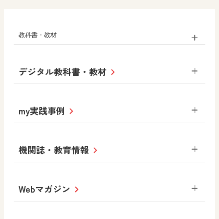
教科書・教材
小学校
デジタル教科書・教材
社会
算数
図画工作
道徳
令和6年度版小学校・
my実践事例
令和7年度版中学校 デジタル教科書
中学校
サポートサイト
小学校
令和3年度版中学校 デジタル教科書・
社会 地理
社会 歴史
社会 公民
機関誌・教育情報
教材サポートサイト
書写（国語）
社会
算数
数学
美術
道徳
デジタルアートカード
生活
総合
図画工作
教科全般
Webマガジン
高等学校
色彩入門
道徳
体育
教育情報
MOVE
美術／工芸
情報