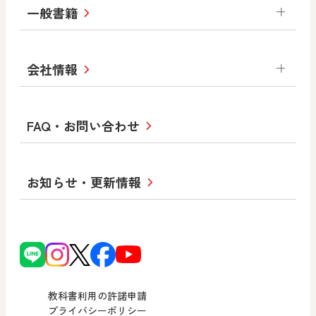
ABCシリーズ
その他の教育資料
まなびと
中学校
一般書籍
拡大教科書
ICT活用集
まなびとプラス
学び！と美術
学び！と道徳
社会 地理
社会 歴史
社会 公民
セミナー情報
研究会情報
学び！と道徳2
学び！と社会2
美術
道徳
指導用図書
教材・副読本
図画工作・美術
会社情報
お役立ちツール
学び！と地理
学び！と公民
一般図書
文科省刊行物
形 forme
高等学校
教科書・指導書等の訂正のご案内
学び！と人権
学び！と共生社会
大学・短大テキスト
十人虹色〜「違う」の楽しみかた〜
私たちの志 ―
ロゴマークについて
FAQ・お問い合わせ
美術／工芸
情報
児童・生徒のための
学び！とESD
学び！とPBL
Purpose
図工のみかた
高校教科書×美術館
学習支援コンテンツ
学び！とICT
社長メッセージ
日文の取り組み
小・中学校 道徳
お知らせ・更新情報
会社概要
沿革
使ってみよう！
どうとくのひろば
日文の社会貢献活動
ずがこうさくの教科書
どうする？とくだ先生！
日本文教出版株式会社行動計画
図画工作科でのICT活用アイデア
ーマンガで考える道徳教育
次世代育成支援行動計画
読み物プラス
どうする？とくだ先生！2
個人番号および特定個人情報の
連載終了
ーマンガで考える道徳教育
教科書利用の許諾申請
適正な取扱いに関する基本方針
プライバシーポリシー