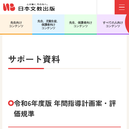
Menu
先生、児童生徒、
先生向け
先生、保護者向け
すべての人向け
保護者向け
日文HOME
小学校 図画工作
サポート資料
コンテンツ
コンテンツ
コンテンツ
コンテンツ
サポート資料
令和6年度版 年間指導計画案・評
価規準