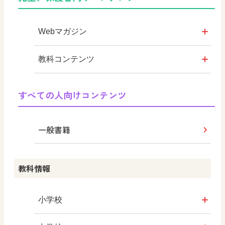
つなぐ つながる ICT
KOMA KOMA ×日文
色彩入門
Webマガジン
まなびとプラス
美術館リンク集
学び！と美術
教科コンテンツ
シンキングツール
使ってみよう！ずがこうさくの教科
図画工作科ブログ
すべての人向けコンテンツ
書
『図工のみかた』
図画工作科でのICT活用アイデア
一般書籍
学び！と共生社会
教科情報
学び！とESD
小学校
学び！とPBL