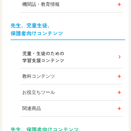
機関誌・教育情報
形 forme
先生、児童生徒、
保護者向けコンテンツ
十人虹色 ～ 「違う」の楽しみかた
～
児童・生徒のための
図工のみかた
学習支援コンテンツ
MOVE
教科コンテンツ
ABCシリーズ
みんなの図工ギャラリー
お役立ちツール
その他の教育資料
はいると
関連商品
教育情報
KOMA KOMA×日文 EX
デジタルアートカード
先生、保護者向けコンテンツ