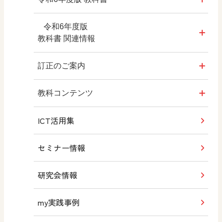
教科書のご案内
令和6年度版
教科書 関連情報
教科横断的な展開
教師用指導書
訂正のご案内
動画
拡大教科書
令和6年度版 教科書
教科コンテンツ
内容解説資料
ICT活用集
デジタル教科書・教材
令和6年度版 教師用指導書
お悩み別 図工サポートナビ
内容解説資料（別冊）
セミナー情報
教科書QRコンテンツ
図工のお悩み相談室
編修趣意書
研究会情報
学習指導要領 新旧対照表
先生のための図工チャンネル
my実践事例