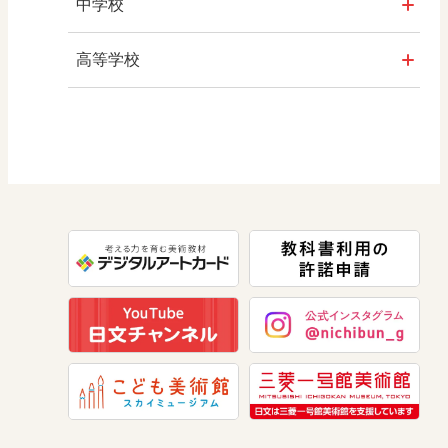
社会
中学校
学び！とICT
算数
社会 地理
高等学校
図画工作
社会 歴史
美術／工芸
道徳
社会 公民
情報
数学
美術
道徳