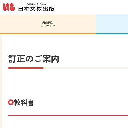
先生向け
日文HOME
高等学校 情報
情報Ⅰ 図解と実習
訂
コンテンツ
訂正のご案内
教科書