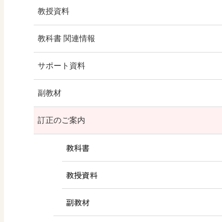
教科書のご案内
教授資料
教科書のポイント
教授資料のご案内
教科書 関連情報
目次
朱書編
教科書QRコンテンツ
サポート資料
内容解説資料
解説編
学習指導要領 新旧対照表
年間指導計画例
副教材
内容解説資料（別冊）
デジタルデータ編
観点別評価規準例
AIリテラシー・ワークブック
訂正のご案内
教科書検討の観点からみた特色
シラバス案
情報Ⅰ大学入試 対策問題集
教科書
情報カタログ2025 第2版
速習 ポイント攻略 情報Ⅰ
教授資料
（副教材一覧）
サブノート
副教材