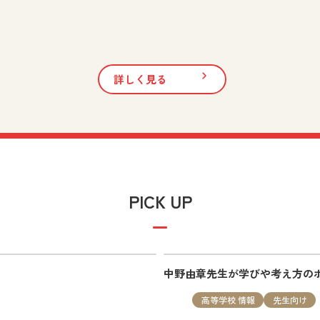
生向け
詳しく見る
 vol.11」を追加しました。
PICK UP
は、実践事例や教科書・指導書の活用方法など授業に役立つ最新
中野由章先生が学びや考え方の
高等学校 情報
先生向け