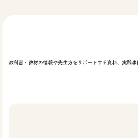
考える力を身に付けることができる！
教科全般
先生、児童生徒、保護者向け
最新話（第6回）公開中！！
小学校 道徳
中学校 道徳
先生向け
教科書・教材の情報や先生方をサポートする資料、実践事