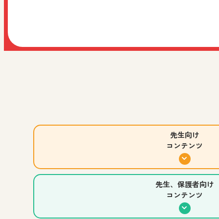
ご家庭などでの学習にご活用ください！
2026.07.30
教科全般
先生、児童生徒、保護者向け
お知らせ
すべての人向け
阪急阪神ホールディングス株式会社様主催イベント「
コマ撮りアニメーション制作アプリ
小学校 図画工作
中学校 美術
高等学校 美術／工芸
先生
先生向け
コンテンツ
小学生のみなさんの作品をご紹介！
小学校 図画工作
先生、児童生徒、保護者向け
先生、保護者向け
コンテンツ