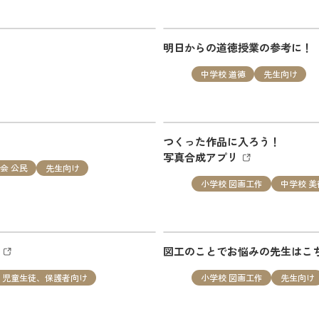
校 社会
先生向け
明日からの道徳授業の参考に！
九州 社会科のみかた 国際化時代を見据えた社会科指導の提案
中学校 道徳
先生向け
つくった作品に入ろう！
、保護者向け
写真合成アプリ
会 公民
先生向け
小学校 図画工作
中学校 美
工室」第七十三回 “海のしま” を追加しました。
リ
図工のことでお悩みの先生はこ
、児童生徒、保護者向け
小学校 図画工作
先生向け