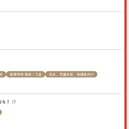
」を開催します。定員および締切がございますのでお早めに
術
高等学校 美術／工芸
先生、児童生徒、保護者向け
ちら！