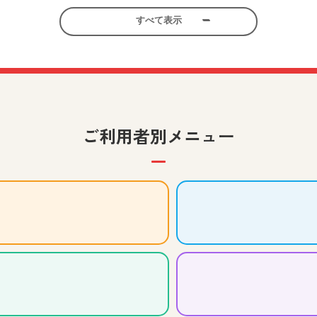
すべて表示
考える力を育む美術鑑賞教材
小学校 社会
小学校 図画工
先生、児童生徒、保護者向け
ゆめ･まちアクション隊～列車の洗車機の壁を塗ろう！～」の
ご利用者別メニュー
コマ撮りアニメの世界を広げよ
、児童生徒、保護者向け
小学校 図画工作
中学校 美
中学生のみなさんの作品をご紹
中学校 美術
先生、児童生