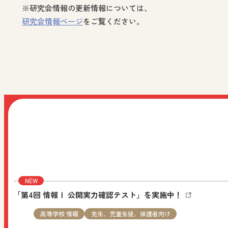
※研究会情報の更新情報については、
研究会情報ページ
をご覧ください。
NEW
2026.08.05
機関誌・教育情報
小学校 社会
先
その他の教育資料：No.116「楽しい学びdeクラスをつくる
NEW
2026.08.03
お知らせ
すべての人向け
日文公式LINEを開設しました。日文公式LINEで
します。
「第4回 情報Ⅰ 公開実力確認テスト」を実施中！
高等学校 情報
先生、児童生徒、保護者向け
NEW
2026.08.03