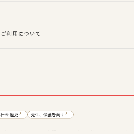
のご利用について
 社会 歴史
先生、保護者向け
利委員会とデグナーさんの主張――「障害の人権モデル」とは何か