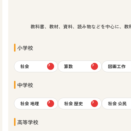
教科書、教材、資料、読み物などを中心に、教
小学校
社会
算数
図画工作
中学校
社会 地理
社会 歴史
社会 公民
高等学校