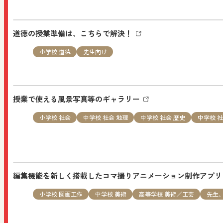
教科書・教材
セミナー情報
小学
道徳の授業準備は、こちらで解決！
10/3（土）「先生のための教育実践セミナー in 
お申し込みください。
小学校 道徳
先生向け
NEW
2026.08.01
授業で使える風景写真等のギャラリー
特設サイト
小学校 図画工作
先生
小学校 社会
中学校 社会 地理
中学校 社会 歴史
中学校 社
図画工作科ブログ「図工のみかた」：「ともにかなでる図
NEW
編集機能を新しく搭載したコマ撮りアニメーション制作アプ
2026.07.31
お知らせ
すべての人向け
小学校 図画工作
中学校 美術
高等学校 美術／工芸
先生
夏季休業のお知らせ