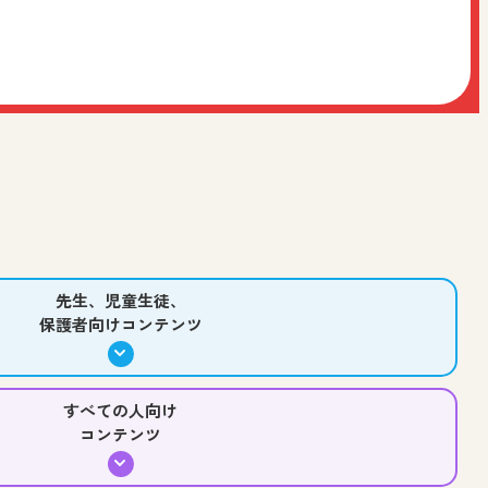
作
中学校 社会 歴史
中学校 美術
高等学校 美術／工芸
ワークショップデザインを日文が担当いたしました。
う！
術
高等学校 美術／工芸
先生、児童生徒、保護者向け
先生、児童生徒、
保護者向けコンテンツ
介！
徒、保護者向け
すべての人向け
コンテンツ