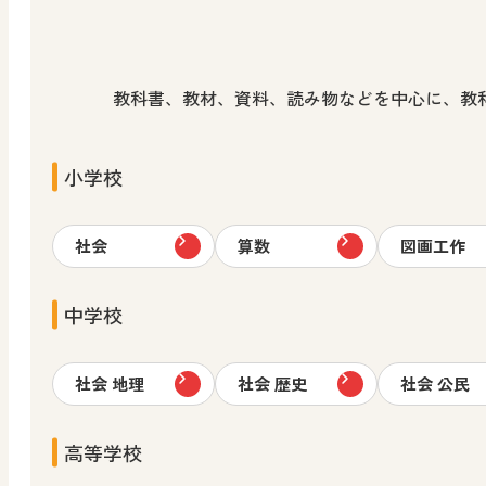
教科書、教材、資料、読み物などを中心に、教
小学校
社会
算数
図画工作
中学校
社会 地理
社会 歴史
社会 公民
高等学校