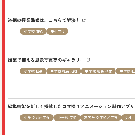
教科書・教材
セミナー情報
小学
道徳の授業準備は、こちらで解決！
10/3（土）「先生のための教育実践セミナー in 
お申し込みください。
小学校 道徳
先生向け
NEW
2026.08.01
授業で使える風景写真等のギャラリー
特設サイト
小学校 図画工作
先生
小学校 社会
中学校 社会 地理
中学校 社会 歴史
中学校 社
図画工作科ブログ「図工のみかた」：「ともにかなでる図
NEW
編集機能を新しく搭載したコマ撮りアニメーション制作アプ
2026.07.31
お知らせ
すべての人向け
小学校 図画工作
中学校 美術
高等学校 美術／工芸
先生
夏季休業のお知らせ