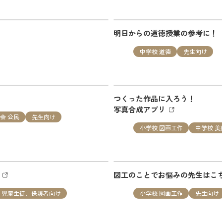
校 社会
先生向け
明日からの道徳授業の参考に！
九州 社会科のみかた 国際化時代を見据えた社会科指導の提案
中学校 道徳
先生向け
つくった作品に入ろう！
、保護者向け
写真合成アプリ
会 公民
先生向け
小学校 図画工作
中学校 美
工室」第七十三回 “海のしま” を追加しました。
リ
図工のことでお悩みの先生はこ
、児童生徒、保護者向け
小学校 図画工作
先生向け