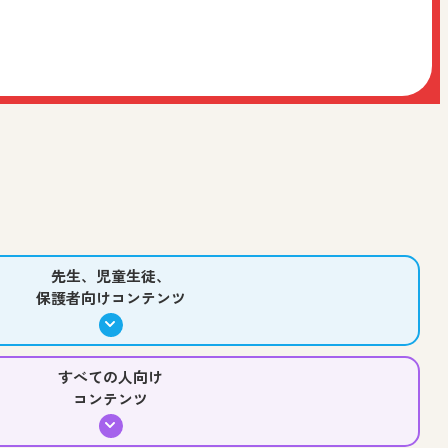
作
中学校 社会 歴史
中学校 美術
高等学校 美術／工芸
ワークショップデザインを日文が担当いたしました。
う！
術
高等学校 美術／工芸
先生、児童生徒、保護者向け
先生、児童生徒、
保護者向けコンテンツ
介！
徒、保護者向け
すべての人向け
コンテンツ