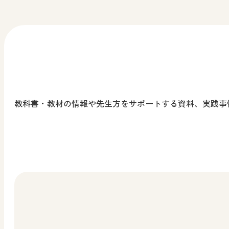
考える力を身に付けることができる！
教科全般
先生、児童生徒、保護者向け
最新話（第6回）公開中！！
小学校 道徳
中学校 道徳
先生向け
教科書・教材の情報や先生方をサポートする資料、実践事