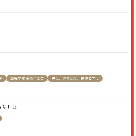
」を開催します。定員および締切がございますのでお早めに
術
高等学校 美術／工芸
先生、児童生徒、保護者向け
ちら！