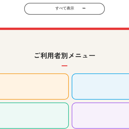
すべて表示
考える力を育む美術鑑賞教材
小学校 社会
小学校 図画工
先生、児童生徒、保護者向け
ゆめ･まちアクション隊～列車の洗車機の壁を塗ろう！～」の
ご利用者別メニュー
コマ撮りアニメの世界を広げよ
、児童生徒、保護者向け
小学校 図画工作
中学校 美
中学生のみなさんの作品をご紹
中学校 美術
先生、児童生