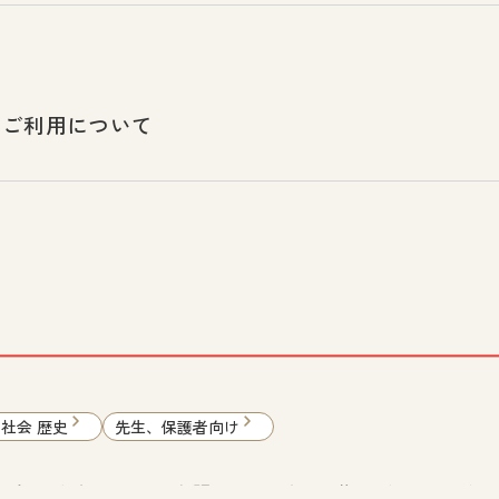
のご利用について
 社会 歴史
先生、保護者向け
利委員会とデグナーさんの主張――「障害の人権モデル」とは何か