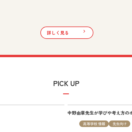
生向け
詳しく見る
 vol.11」を追加しました。
PICK UP
は、実践事例や教科書・指導書の活用方法など授業に役立つ最新
中野由章先生が学びや考え方の
高等学校 情報
先生向け