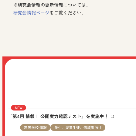
※研究会情報の更新情報については、
研究会情報ページ
をご覧ください。
NEW
2026.08.05
機関誌・教育情報
小学校 社会
先
その他の教育資料：No.116「楽しい学びdeクラスをつくる
NEW
2026.08.03
お知らせ
すべての人向け
日文公式LINEを開設しました。日文公式LINEで
します。
「第4回 情報Ⅰ 公開実力確認テスト」を実施中！
高等学校 情報
先生、児童生徒、保護者向け
NEW
2026.08.03