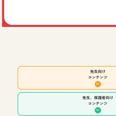
ご家庭などでの学習にご活用ください！
2026.07.30
教科全般
先生、児童生徒、保護者向け
お知らせ
すべての人向け
阪急阪神ホールディングス株式会社様主催イベント「
コマ撮りアニメーション制作アプリ
小学校 図画工作
中学校 美術
高等学校 美術／工芸
先生
先生向け
コンテンツ
小学生のみなさんの作品をご紹介！
小学校 図画工作
先生、児童生徒、保護者向け
先生、保護者向け
コンテンツ